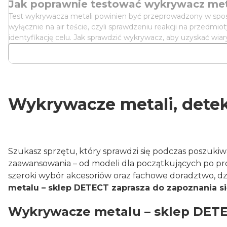
Jak poprawnie testować wykrywacz metali
Test wykrywacza metali powinien być przeprowadzony w spos
wyłącznie na air teście, czyli sprawdzeniu reakcji na przed
identyfikację celu. Jak sprawdzić wykrywacz, aby uzyskać wia
Wykrywacze metali, detek
Szukasz sprzętu, który sprawdzi się podczas poszuk
zaawansowania – od modeli dla początkujących po p
szeroki wybór akcesoriów oraz fachowe doradztwo, dz
metalu – sklep DETECT zaprasza do zapoznania si
Wykrywacze metalu – sklep DETE