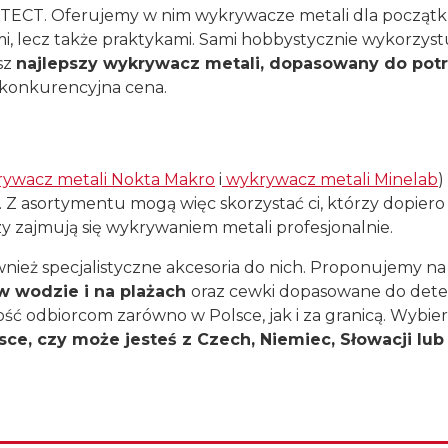
DETECT. Oferujemy w nim wykrywacze metali dla począt
mi, lecz także praktykami. Sami hobbystycznie wykorzy
sz
najlepszy wykrywacz metali, dopasowany do potrz
 konkurencyjna cena.
ywacz metali Nokta Makro
i
wykrywacz metali Minelab
)
. Z asortymentu mogą więc skorzystać ci, którzy dopiero
órzy zajmują się wykrywaniem metali profesjonalnie.
ież specjalistyczne akcesoria do nich. Proponujemy na
w wodzie i na plażach
oraz cewki dopasowane do det
ość odbiorcom zarówno w Polsce, jak i za granicą. Wybi
ce, czy może jesteś z Czech, Niemiec, Słowacji lub 