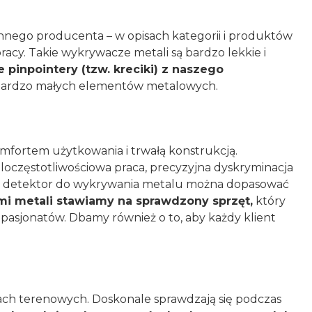
innego producenta – w opisach kategorii i produktów
acy. Takie wykrywacze metali są bardzo lekkie i
 pinpointery (tzw. kreciki) z naszego
et bardzo małych elementów metalowych.
mfortem użytkowania i trwałą konstrukcją.
częstotliwościowa praca, precyzyjna dyskryminacja
żdy detektor do wykrywania metalu można dopasować
i metali stawiamy na sprawdzony sprzęt,
który
pasjonatów. Dbamy również o to, aby każdy klient
ch terenowych. Doskonale sprawdzają się podczas