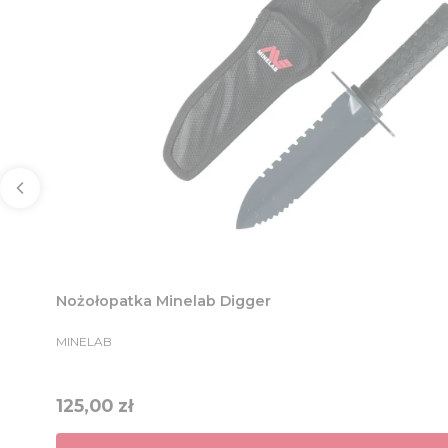
Nożołopatka Minelab Digger
PRODUCENT
MINELAB
Cena
125,00 zł