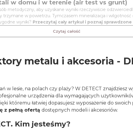
 w domu i w terenie (air test vs grunt)
ób metodyczny, aby uzyskane wyniki rzeczywiście odzwierciedla
mioty trzymane w powietrzu. Tymczasem mineralizacja i wilgotnoś
rygodne wyniki?
Przeczytaj cały artykuł i poznaj sprawdzon
Czytaj całość
tory metalu i akcesoria - 
iwań w lesie, na polach czy plaży? W DETECT znajdzie
rofesjonalne urządzenia dla wymagających użytkowni
ięki któremu łatwiej dopasujesz wyposażenie do swoich
ę z pełną ofertą
dostępnych modeli i akcesoriów.
CT. Kim jesteśmy?