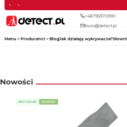
+48795970990
biuro@detect.pl
Menu
Producenci
Blog
Jak działają wykrywacze?
Słowni
Nowości
Latarki UV do bursztynu
Magnesy Neodymowe
Pointery
Porady i Prawo
Nowości
BESTSELLER
NOWOŚĆ