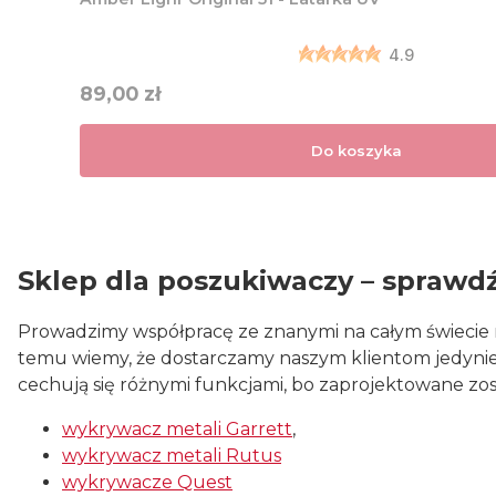
4.9
Cena
89,00 zł
Do koszyka
Sklep dla poszukiwaczy – sprawd
Prowadzimy współpracę ze znanymi na całym świecie m
temu wiemy, że dostarczamy naszym klientom jedynie 
cechują się różnymi funkcjami, bo zaprojektowane zo
wykrywacz metali Garrett
,
wykrywacz metali Rutus
wykrywacze Quest