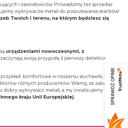
kujących i zawodowców. Prowadzimy też sprzedaż
stujemy wykrywacze metali do poszukiwania skarbów!
eb Twoich i terenu, na którym będziesz się
 są
urządzeniami nowoczesnymi, z
 zaczynają swoją przygodę (i pierwszy detektor
SPRAWDŹ OPINIE
 przykład: komfortowe w noszeniu słuchawki, zestawy
ektorów różnych producentów. Wiemy, że zakupy
erz dobry wykrywacz metali, a my zrealizujemy szybką
innego kraju Unii Europejskiej
.