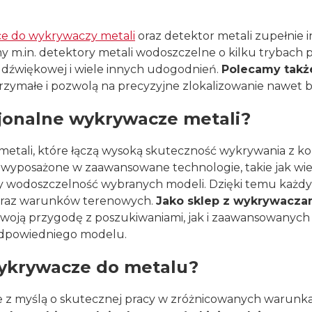
e do wykrywaczy metali
oraz detektor metali zupełnie 
 m.in. detektory metali wodoszczelne o kilku trybach pr
 dźwiękowej i wiele innych udogodnień.
Polecamy także
wytrzymałe i pozwolą na precyzyjne zlokalizowanie naw
sjonalne wykrywacze metali?
etali, które łączą wysoką skuteczność wykrywania z ko
osażone w zaawansowane technologie, takie jak wielo
 czy wodoszczelność wybranych modeli. Dzięki temu ka
 oraz warunków terenowych.
Jako sklep z wykrywaczam
woją przygodę z poszukiwaniami, jak i zaawansowanych 
odpowiedniego modelu.
wykrywacze do metalu?
 z myślą o skutecznej pracy w zróżnicowanych warunka