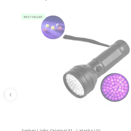
BESTSELLER
Amber Lighr Original 51 - Latarka UV