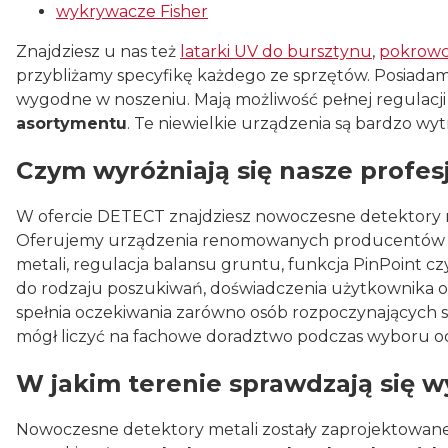
wykrywacze Fisher
Znajdziesz u nas też
latarki UV do bursztynu
,
pokrowc
przybliżamy specyfikę każdego ze sprzętów. Posiadamy
wygodne w noszeniu. Mają możliwość pełnej regulacji
asortymentu
. Te niewielkie urządzenia są bardzo 
Czym wyróżniają się nasze profe
W ofercie DETECT znajdziesz nowoczesne detektory m
Oferujemy urządzenia renomowanych producentów wyp
metali, regulacja balansu gruntu, funkcja PinPoint
do rodzaju poszukiwań, doświadczenia użytkownika
spełnia oczekiwania zarówno osób rozpoczynających s
mógł liczyć na fachowe doradztwo podczas wyboru 
W jakim terenie sprawdzają się 
Nowoczesne detektory metali zostały zaprojektowane