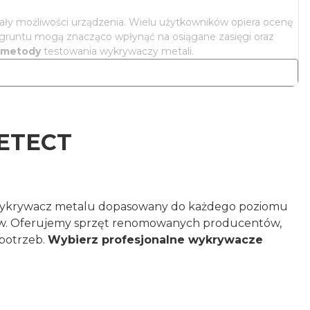
ły możliwości urządzenia. Wielu użytkowników opiera ocenę
ć gruntu mogą znacząco wpłynąć na osiągane zasięgi oraz
e metody
testowania wykrywaczy metali.
DETECT
sz wykrywacz metalu dopasowany do każdego poziomu
ków. Oferujemy sprzęt renomowanych producentów,
 potrzeb.
Wybierz profesjonalne wykrywacze