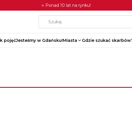
⭐ Ponad 10 lat na rynku!
k pojęć
Jesteśmy w Gdańsku!
Miasta
Gdzie szukać skarbów