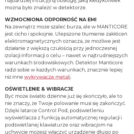
najbardziej intuicyjną obsługę, jaką kiedykolwiek
można było znaleźć w detektorze.
WZMOCNIONA ODPORNOŚĆ NA EMI
Na zewnątrz może szaleć burza, ale w MANTICORE
jest cicho i spokojnie. Ulepszone tłumienie zakłóceń
elektromagnetycznych oznacza, że możliwe jest
działanie z większą czułością przy jednoczesnej
izolacji informacji o celu – nawet w najtrudniejszych
warunkach środowiskowych. Detektor Manticore
radzi sobie w każdych warunkach, znacznie lepiej
niż inne
wykrywacze metali
.
OŚWIETLENIE & WIBRACJE
Być może światło dzienne już się skończyło, ale to
nie znaczy, że Twoje polowanie musi się zakończyć.
Dzięki latarce Control Pod, podświetleniu
wyświetlacza z funkcją automatycznej regulacji i
podświetlanej klawiaturze oraz wibracjom na
uchwycie możesz włączyć urządzenie długo po