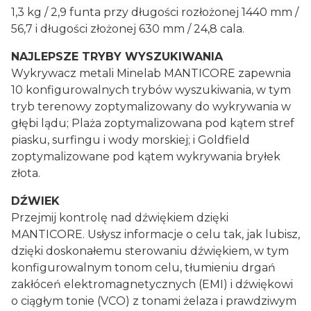
1,3 kg / 2,9 funta przy długości rozłożonej 1440 mm /
56,7 i długości złożonej 630 mm / 24,8 cala.
NAJLEPSZE TRYBY WYSZUKIWANIA
Wykrywacz metali Minelab MANTICORE zapewnia
10 konfigurowalnych trybów wyszukiwania, w tym
tryb terenowy zoptymalizowany do wykrywania w
głębi lądu; Plaża zoptymalizowana pod kątem stref
piasku, surfingu i wody morskiej; i Goldfield
zoptymalizowane pod kątem wykrywania bryłek
złota.
DŹWIEK
Przejmij kontrolę nad dźwiękiem dzięki
MANTICORE. Usłysz informacje o celu tak, jak lubisz,
dzięki doskonałemu sterowaniu dźwiękiem, w tym
konfigurowalnym tonom celu, tłumieniu drgań
zakłóceń elektromagnetycznych (EMI) i dźwiękowi
o ciągłym tonie (VCO) z tonami żelaza i prawdziwym