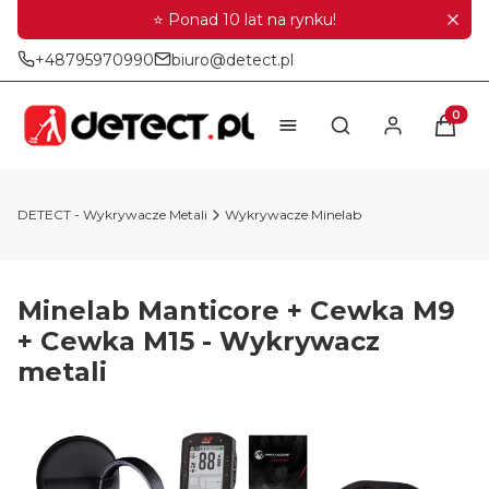
⭐ Ponad 10 lat na rynku!
+48795970990
biuro@detect.pl
Produkt
Otwórz wyszukiwar
DETECT - Wykrywacze Metali
Wykrywacze Minelab
Minelab Manticore + Cewka M9
+ Cewka M15 - Wykrywacz
metali