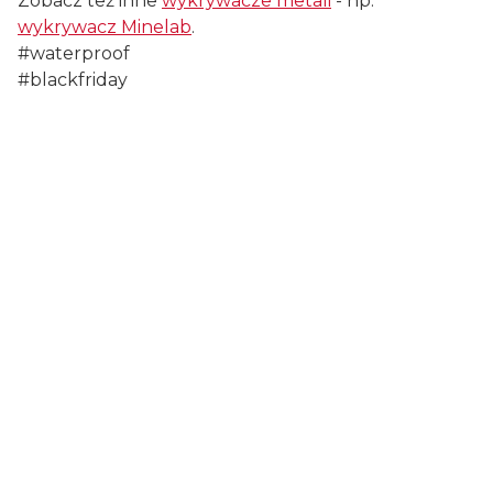
Zobacz też inne
wykrywacze metali
- np.
wykrywacz Minelab
.
#waterproof
#blackfriday
Certyfikaty i ostrzeżenie
bezpieczeństwa
Producent:
Europe Minelab International Ltd.
Adres:
Penrose One, Penrose Dock, T23KW81
Cork, Irlandia
E-mail:
service@minelab.com
Osoba odpowiedzialna na terenie UE:
Europe Minelab International Ltd.