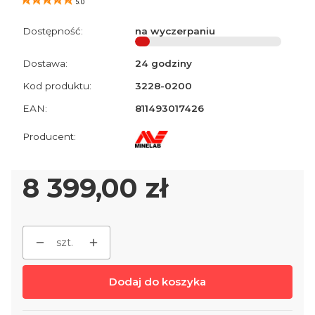
5.0
Dostępność:
na wyczerpaniu
Dostawa:
24 godziny
Kod produktu:
3228-0200
EAN:
811493017426
Cena
8 399,00 zł
szt.
Dodaj do koszyka