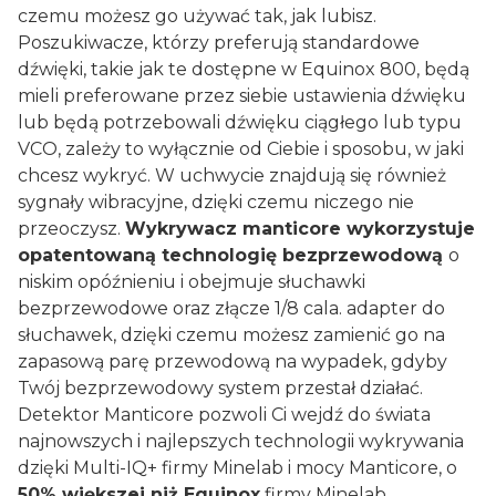
czemu możesz go używać tak, jak lubisz.
Poszukiwacze, którzy preferują standardowe
dźwięki, takie jak te dostępne w Equinox 800, będą
mieli preferowane przez siebie ustawienia dźwięku
lub będą potrzebowali dźwięku ciągłego lub typu
VCO, zależy to wyłącznie od Ciebie i sposobu, w jaki
chcesz wykryć. W uchwycie znajdują się również
sygnały wibracyjne, dzięki czemu niczego nie
przeoczysz.
Wykrywacz manticore wykorzystuje
opatentowaną technologię bezprzewodową
o
niskim opóźnieniu i obejmuje słuchawki
bezprzewodowe oraz złącze 1/8 cala. adapter do
słuchawek, dzięki czemu możesz zamienić go na
zapasową parę przewodową na wypadek, gdyby
Twój bezprzewodowy system przestał działać.
Detektor Manticore pozwoli Ci wejdź do świata
najnowszych i najlepszych technologii wykrywania
dzięki Multi-IQ+ firmy Minelab i mocy Manticore, o
50% większej niż Equinox
firmy Minelab.