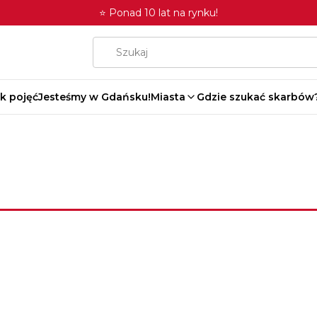
⭐ Ponad 10 lat na rynku!
k pojęć
Jesteśmy w Gdańsku!
Miasta
Gdzie szukać skarbów