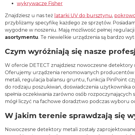
wykrywacze Fisher
Znajdziesz u nas też
latarki UV do bursztynu
,
pokrowc
przybliżamy specyfikę każdego ze sprzętów. Posiadamy
wygodne w noszeniu. Mają możliwość pełnej regulacji
asortymentu
. Te niewielkie urządzenia są bardzo 
Czym wyróżniają się nasze profe
W ofercie DETECT znajdziesz nowoczesne detektory m
Oferujemy urządzenia renomowanych producentów wyp
metali, regulacja balansu gruntu, funkcja PinPoint
do rodzaju poszukiwań, doświadczenia użytkownika
spełnia oczekiwania zarówno osób rozpoczynających s
mógł liczyć na fachowe doradztwo podczas wyboru 
W jakim terenie sprawdzają się 
Nowoczesne detektory metali zostały zaprojektowane