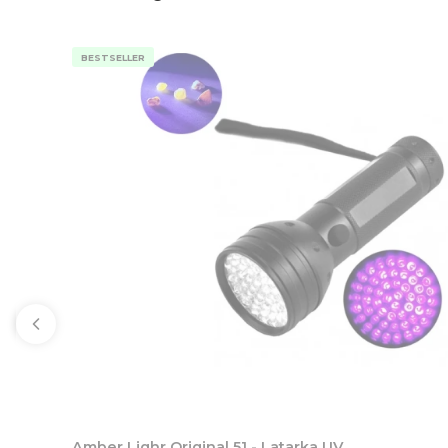
BESTSELLER
Amber Lighr Original 51 - Latarka UV