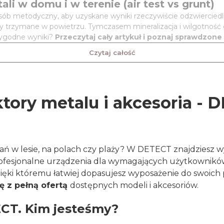
 w domu i w terenie (air test vs grunt)
ób metodyczny, aby uzyskane wyniki rzeczywiście odzwierciedla
mioty trzymane w powietrzu. Tymczasem mineralizacja i wilgotnoś
rygodne wyniki?
Przeczytaj cały artykuł i poznaj sprawdzon
Czytaj całość
tory metalu i akcesoria - 
iwań w lesie, na polach czy plaży? W DETECT znajdzie
rofesjonalne urządzenia dla wymagających użytkowni
ięki któremu łatwiej dopasujesz wyposażenie do swoich
ę z pełną ofertą
dostępnych modeli i akcesoriów.
CT. Kim jesteśmy?