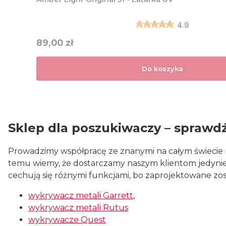
4.9
Cena
89,00 zł
Do koszyka
Sklep dla poszukiwaczy – sprawd
Prowadzimy współpracę ze znanymi na całym świecie m
temu wiemy, że dostarczamy naszym klientom jedynie 
cechują się różnymi funkcjami, bo zaprojektowane zo
wykrywacz metali Garrett
,
wykrywacz metali Rutus
wykrywacze Quest