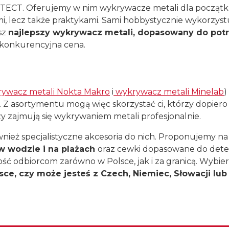
DETECT. Oferujemy w nim wykrywacze metali dla począt
mi, lecz także praktykami. Sami hobbystycznie wykorzy
sz
najlepszy wykrywacz metali, dopasowany do potrz
 konkurencyjna cena.
ywacz metali Nokta Makro
i
wykrywacz metali Minelab
)
. Z asortymentu mogą więc skorzystać ci, którzy dopiero
órzy zajmują się wykrywaniem metali profesjonalnie.
ież specjalistyczne akcesoria do nich. Proponujemy na
w wodzie i na plażach
oraz cewki dopasowane do det
ość odbiorcom zarówno w Polsce, jak i za granicą. Wybi
ce, czy może jesteś z Czech, Niemiec, Słowacji lub 