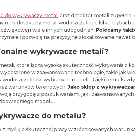
e do wykrywaczy metali
oraz detektor metali zupełnie 
 m.in. detektory metali wodoszczelne o kilku trybach pr
 dźwiękowej i wiele innych udogodnień.
Polecamy także
wytrzymałe i pozwolą na precyzyjne zlokalizowanie naw
sjonalne wykrywacze metali?
etali, które łączą wysoką skuteczność wykrywania z ko
osażone w zaawansowane technologie, takie jak wielo
 czy wodoszczelność wybranych modeli. Dzięki temu ka
 oraz warunków terenowych.
Jako sklep z wykrywaczam
woją przygodę z poszukiwaniami, jak i zaawansowanych 
odpowiedniego modelu.
wykrywacze do metalu?
 z myślą o skutecznej pracy w zróżnicowanych warunka