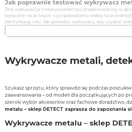
Jak poprawnie testować wykrywacz metali
Test wykrywacza metali powinien być przeprowadzony w spos
wyłącznie na air teście, czyli sprawdzeniu reakcji na przed
identyfikację celu. Jak sprawdzić wykrywacz, aby uzyskać wia
Wykrywacze metali, detek
Szukasz sprzętu, który sprawdzi się podczas poszuk
zaawansowania – od modeli dla początkujących po p
szeroki wybór akcesoriów oraz fachowe doradztwo, dz
metalu – sklep DETECT zaprasza do zapoznania si
Wykrywacze metalu – sklep DETE