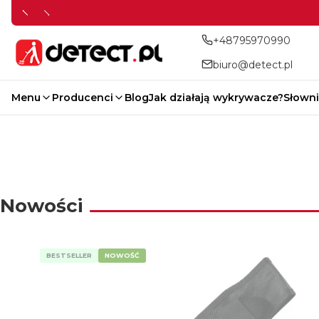
+48795970990
biuro@detect.pl
Menu
Producenci
Blog
Jak działają wykrywacze?
Słowni
Nowości
Latarki UV do bursztynu
Magnesy Neodymowe
Pointery
Porady i Prawo
Nowości
BESTSELLER
NOWOŚĆ