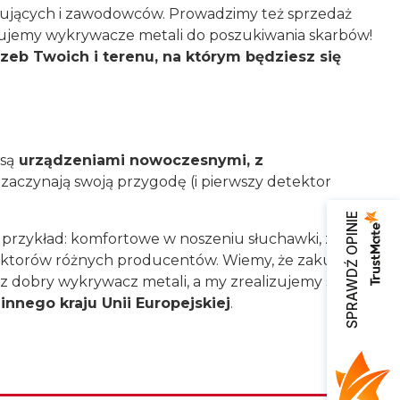
kujących i zawodowców. Prowadzimy też sprzedaż
stujemy wykrywacze metali do poszukiwania skarbów!
eb Twoich i terenu, na którym będziesz się
 są
urządzeniami nowoczesnymi, z
 zaczynają swoją przygodę (i pierwszy detektor
SPRAWDŹ OPINIE
 przykład: komfortowe w noszeniu słuchawki, zestawy
ektorów różnych producentów. Wiemy, że zakupy
erz dobry wykrywacz metali, a my zrealizujemy szybką
innego kraju Unii Europejskiej
.