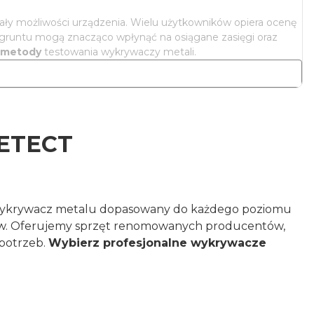
ły możliwości urządzenia. Wielu użytkowników opiera ocenę
ć gruntu mogą znacząco wpłynąć na osiągane zasięgi oraz
e metody
testowania wykrywaczy metali.
DETECT
sz wykrywacz metalu dopasowany do każdego poziomu
ków. Oferujemy sprzęt renomowanych producentów,
 potrzeb.
Wybierz profesjonalne wykrywacze