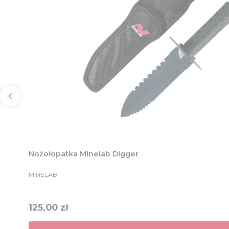
Nożołopatka Minelab Digger
PRODUCENT
MINELAB
Cena
125,00 zł