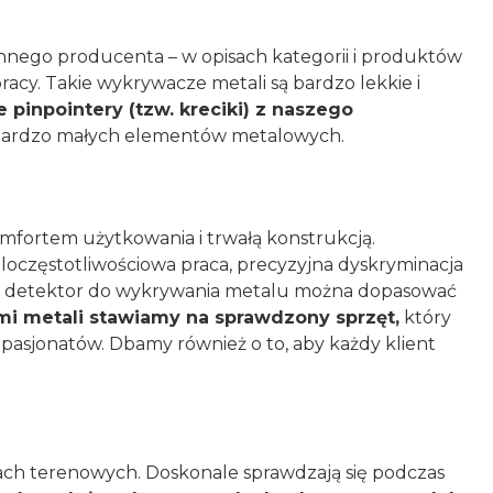
innego producenta – w opisach kategorii i produktów
acy. Takie wykrywacze metali są bardzo lekkie i
 pinpointery (tzw. kreciki) z naszego
et bardzo małych elementów metalowych.
mfortem użytkowania i trwałą konstrukcją.
częstotliwościowa praca, precyzyjna dyskryminacja
żdy detektor do wykrywania metalu można dopasować
i metali stawiamy na sprawdzony sprzęt,
który
pasjonatów. Dbamy również o to, aby każdy klient
ch terenowych. Doskonale sprawdzają się podczas