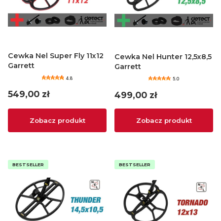
Cewka Nel Super Fly 11x12
Cewka Nel Hunter 12,5x8,5
Garrett
Garrett
4.8
5.0
Cena
549,00 zł
Cena
499,00 zł
Zobacz produkt
Zobacz produkt
BESTSELLER
BESTSELLER