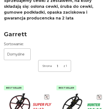
Sprzedajemy cewki z zestawem, na który
składają się: osłona cewki, śruba do cewki,
gumowe podkładki, opaska zaciskowa i
gwarancja producencka na 2 lata
.
Garrett
Lista produktów
Sortowanie:
Domyślne
Strona
z 1
BESTSELLER
BESTSELLER