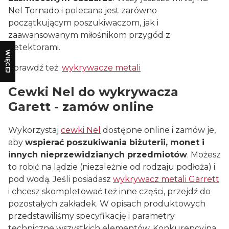
Nel Tornado i polecana jest zarówno
początkującym poszukiwaczom, jak i
zaawansowanym miłośnikom przygód z
detektorami.
WIĘCEJ
Sprawdź też:
wykrywacze metali
Cewki Nel do wykrywacza
Garett - zamów online
Wykorzystaj
cewki Nel
dostępne online i zamów je,
aby
wspierać poszukiwania biżuterii, monet i
innych nieprzewidzianych przedmiotów
. Możesz
to robić na lądzie (niezależnie od rodzaju podłoża) i
pod wodą. Jeśli posiadasz
wykrywacz metali Garrett
i chcesz skompletować też inne części, przejdź do
pozostałych zakładek. W opisach produktowych
przedstawiliśmy specyfikację i parametry
techniczne wszystkich elementów. Konkurencyjna