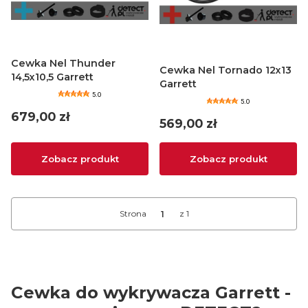
Cewka Nel Thunder
Cewka Nel Tornado 12x13
14,5x10,5 Garrett
Garrett
5.0
5.0
Cena
679,00 zł
Cena
569,00 zł
Zobacz produkt
Zobacz produkt
Strona
z 1
Cewka do wykrywacza Garrett -