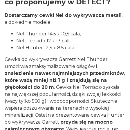
co proponujemy w DETECT?
Dostarczamy cewki Nel do wykrywacza metali
,
a dokładnie modele:
Nel Thunder 14,5 x 10,5 cala,
Nel Tornado 12 x 13 cali,
Nel Hunter 12,5 x 8,5 cala.
Cewka do wykrywacza Garrett Nel Thunder
umożliwia zmaksymalizowanie osiągów i
znalezienie nawet najmniejszych przedmiotów,
które ważą mniej niż 1 g i znajdują się na
głębokości do 20 m
. Cewka Nel Tornado zyskała
na największej popularności, dzięki swojej lekkości
(waży tylko 560 g) i wodoodporności. Skutecznie
wspiera poszukiwania na terenach o wysokiej
mineralizacji. Ostatnia prezentowana cewka Hunter
do wykrywacza Garrett
przyda się na mocno
zaśmieconym obszarze
. Waży jeszcze mniej niż