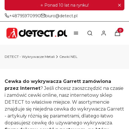
⭐ Ponad 10 lat na rynku!
+48795970990
biuro@detect.pl
Produkt
Otwórz wyszukiwar
DETECT - Wykrywacze Metali
Cewki NEL
Cewka do wykrywacza Garrett zamówiona
przez Internet
? Jeśli chcesz zaoszczędzić na czasie
i zamówić cewki online, nasz internetowy sklep
DETECT to właściwe miejsce. W asortymencie
znajduje się niejedna cewka do wykrywacza Garrett
- artykuły różnią się parametrami, dlatego łatwo
dopasujesz cewkę do używanego wykrywacza.