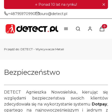
⭐ Ponad 10 lat na rynku!
+48795970990
biuro@detect.pl
Produkt
Otwórz wyszukiwar
Przejdź do:
DETECT - Wykrywacze Metali
Bezpieczeństwo
DETECT Agnieszka Nowosielska., kierując się
względami bezpieczeństwa swoich klientów
zdecydowała się na wykorzystanie systemu
Dotpay
,
opartego na najnowocześniejszym i jednym z