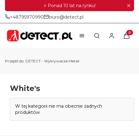
⭐ Ponad 10 lat na rynku!
+48795970990
biuro@detect.pl
Produkt
Otwórz wyszukiwar
Przejdź do:
DETECT - Wykrywacze Metali
White's
Lista produktów
W tej kategorii nie ma obecnie żadnych
produktów