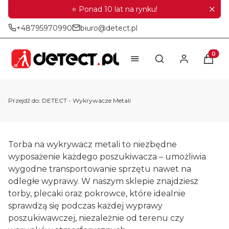
⭐ Ponad 10 lat na rynku!
+48795970990
biuro@detect.pl
Produkt
Otwórz wyszukiwar
Przejdź do:
DETECT - Wykrywacze Metali
Torba na wykrywacz metali to niezbędne
wyposażenie każdego poszukiwacza – umożliwia
wygodne transportowanie sprzętu nawet na
odległe wyprawy. W naszym sklepie znajdziesz
torby, plecaki oraz pokrowce, które idealnie
sprawdzą się podczas każdej wyprawy
poszukiwawczej, niezależnie od terenu czy