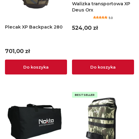
Walizka transportowa XP
Deus Orx
5.0
Plecak XP Backpack 280
Cena
524,00 zł
Cena
701,00 zł
Do koszyka
Do koszyka
BESTSELLER