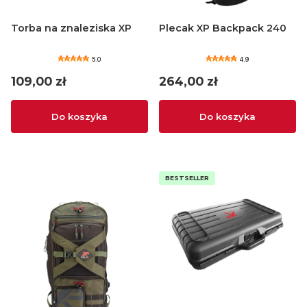
Torba na znaleziska XP
Plecak XP Backpack 240
5.0
4.9
Cena
Cena
109,00 zł
264,00 zł
Do koszyka
Do koszyka
BESTSELLER