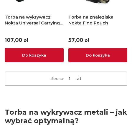
Torba na wykrywacz
Torba na znaleziska
Nokta Universal Carrying
Nokta Find Pouch
Bag
Cena
Cena
107,00 zł
57,00 zł
Do koszyka
Do koszyka
Strona
z 1
Torba na wykrywacz metali – jak
wybrać optymalną?