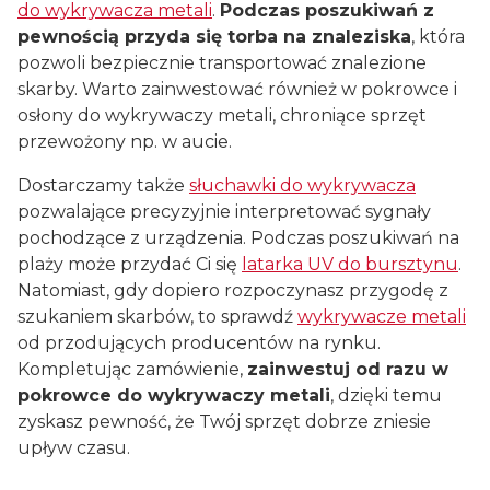
do wykrywacza metali
.
Podczas poszukiwań z
pewnością przyda się torba na znaleziska
, która
pozwoli bezpiecznie transportować znalezione
skarby. Warto zainwestować również w pokrowce i
osłony do wykrywaczy metali, chroniące sprzęt
przewożony np. w aucie.
Dostarczamy także
słuchawki do wykrywacza
pozwalające precyzyjnie interpretować sygnały
pochodzące z urządzenia. Podczas poszukiwań na
plaży może przydać Ci się
latarka UV do bursztynu
.
Natomiast, gdy dopiero rozpoczynasz przygodę z
szukaniem skarbów, to sprawdź
wykrywacze metali
od przodujących producentów na rynku.
Kompletując zamówienie,
zainwestuj od razu w
pokrowce do wykrywaczy metali
, dzięki temu
zyskasz pewność, że Twój sprzęt dobrze zniesie
upływ czasu.