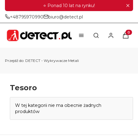
⭐ Ponad 10 lat na rynku!
+48795970990
biuro@detect.pl
Produkt
Otwórz wyszukiwar
Przejdź do:
DETECT - Wykrywacze Metali
Tesoro
Lista produktów
W tej kategorii nie ma obecnie żadnych
produktów