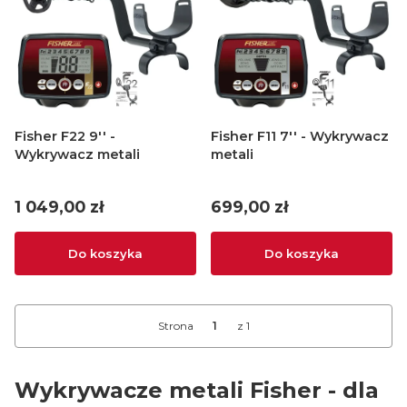
Fisher F22 9'' -
Fisher F11 7'' - Wykrywacz
Wykrywacz metali
metali
Cena
Cena
1 049,00 zł
699,00 zł
Do koszyka
Do koszyka
Strona
z 1
Wykrywacze metali Fisher - dla