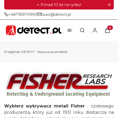
⭐ Ponad 10 lat na rynku!
+48795970990
biuro@detect.pl
Produkt
Otwórz wyszukiwar
Przejdź do:
DETECT - Wykrywacze Metali
Wybierz wykrywacz metali Fisher
- czołowego
producenta, który już od 1931 roku dostarcza na