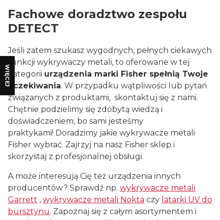
Fachowe doradztwo zespołu
DETECT
Jeśli zatem szukasz wygodnych, pełnych ciekawych
funkcji wykrywaczy metali, to oferowane w tej
WIĘCEJ
kategorii
urządzenia marki Fisher spełnią Twoje
oczekiwania
. W przypadku wątpliwości lub pytań
związanych z produktami, skontaktuj się z nami.
Chętnie podzielimy się zdobytą wiedzą i
doświadczeniem, bo sami jesteśmy
praktykami! Doradzimy jakie wykrywacze metali
Fisher wybrać. Zajrzyj na nasz Fisher sklep i
skorzystaj z profesjonalnej obsługi.
A może interesują Cię też urządzenia innych
producentów? Sprawdź np.
wykrywacze metali
Garrett
,
wykrywacze metali Nokta
czy
latarki UV do
bursztynu
. Zapoznaj się z całym asortymentem i