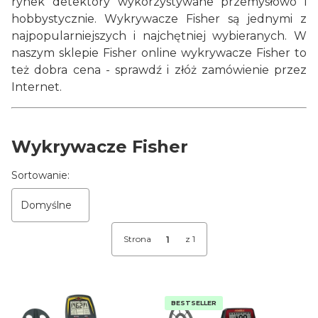
rynek detektory wykorzystywane przemysłowo i
hobbystycznie. Wykrywacze Fisher są jednymi z
najpopularniejszych i najchętniej wybieranych. W
naszym sklepie Fisher online wykrywacze Fisher to
też dobra cena - sprawdź i złóż zamówienie przez
Internet.
Wykrywacze Fisher
Lista produktów
Sortowanie:
Domyślne
Strona
z 1
BESTSELLER