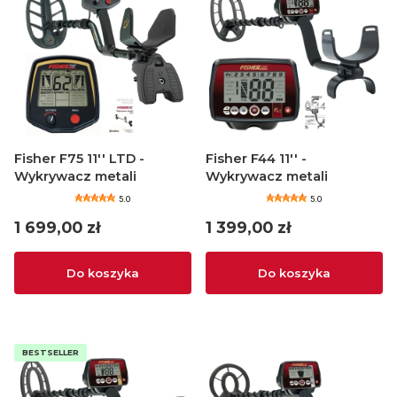
Fisher F75 11'' LTD -
Fisher F44 11'' -
Wykrywacz metali
Wykrywacz metali
5.0
5.0
Cena
Cena
1 699,00 zł
1 399,00 zł
Do koszyka
Do koszyka
BESTSELLER