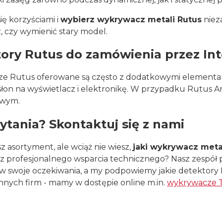
się korzyściami i
wybierz wykrywacz metali Rutus
nieza
 czy wymienić stary model.
ory Rutus do zamówienia przez In
e Rutus oferowane są często z dodatkowymi elementam
łon na wyświetlacz i elektronikę. W przypadku Rutus A
owym.
ytania? Skontaktuj się z nami
z asortyment, ale wciąż nie wiesz,
jaki wykrywacz metal
 z profesjonalnego wsparcia technicznego? Nasz zespół pr
w swoje oczekiwania, a my podpowiemy jakie detektory Ru
nnych firm - mamy w dostępie online m.in.
wykrywacze T