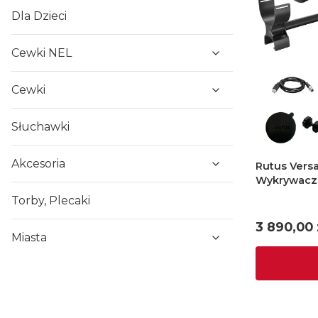
Dla Dzieci
Cewki NEL
Cewki
Słuchawki
Akcesoria
Rutus Versa 28DD + słuchawki SR
Wykrywacz 
Torby, Plecaki
Cena
3 890,00 
Miasta