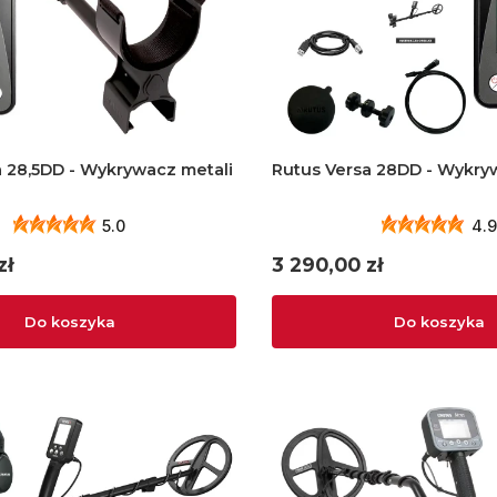
Rutus Versa 28,5DD - Wykrywacz metali
Rutus Versa 28DD - 
5.0
4.9
Cena
zł
3 290,00 zł
Do koszyka
Do koszyka