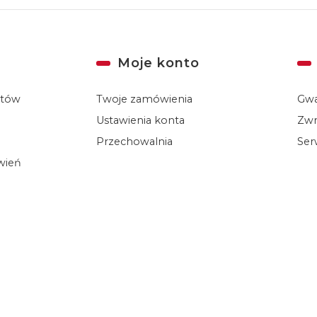
Moje konto
któw
Twoje zamówienia
Gwa
Ustawienia konta
Zwr
Przechowalnia
Ser
ówień