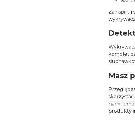
Zainspiruj 
wykrywacz,
Detekt
Wykrywacz
komplet os
słuchawk
Masz p
Przeglądas
skorzystać
nami i omó
produkty i