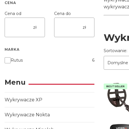
CENA
wykrywacze
Cena od
Cena do
zł
zł
Wykr
Lista p
MARKA
Sortowanie:
Marka
Rutus
6
Domyślne
Menu
BESTSELLER
Wykrywacze XP
Wykrywacze Nokta