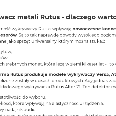
acz metali Rutus - dlaczego warto 
rność wykrywaczy Rutus wpływają
nowoczesne koncep
cesorów
. Są to tak naprawdę dowody wysokiego poziomu
ne jako sprzęt uniwersalny, którym można szukać:
ytów,
riów
ch srebrnych monet, które leżą w ziemi kilkaset lat - i t
irma Rutus produkuje modele wykrywaczy Versa, A
bliżone zostały w opisach produktowych. Aby jednak zachę
ykładowego wykrywacza Rutus Alter 71. Ten detektor m
ęstotliwości do wyboru,
bkości, które wpływają na elastyczność urządzenia,
wy nadajnik audio,
i zasięg zarówno podczas dynamicznej, jak i statycznej p