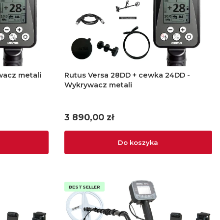
Wykrywacz metali
Rutus Versa 28DD + cewka 24DD -
Wykrywacz metali
Cena
3 890,00 zł
Do koszyka
BESTSELLER