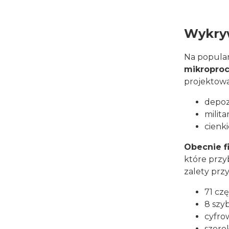
Wykryw
Na popula
mikropro
projektowa
depoz
milita
cienki
Obecnie f
które przy
zalety prz
71 cz
8 szy
cyfro
szerok