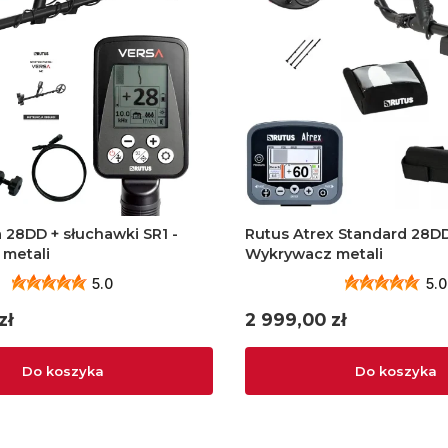
1 -
Rutus Atrex Standard 28DD
metali
Wykrywacz metali
5.0
5.0
Cena
zł
2 999,00 zł
Do koszyka
Do koszyka