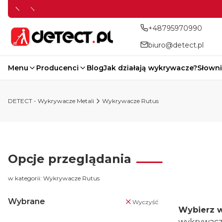
+48795970990
biuro@detect.pl
Menu
Producenci
Blog
Jak działają wykrywacze?
Słowni
DETECT - Wykrywacze Metali
Wykrywacze Rutus
Opcje przeglądania
w kategorii: Wykrywacze Rutus
Wybrane
Wyczyść
Wybierz w
wykrywaczy