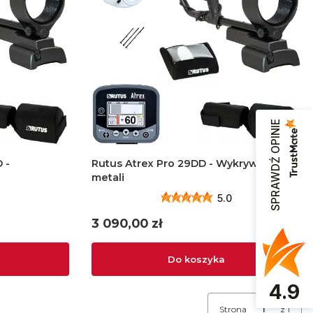
SPRAWDŹ OPINIE
 -
Rutus Atrex Pro 29DD - Wykrywacz
metali
5.0
Cena
3 090,00 zł
Do koszyka
4.9
Strona
z 1