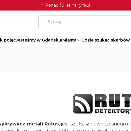
⭐ Ponad 10 lat na rynku!
k pojęć
Jesteśmy w Gdańsku!
Miasta
Gdzie szukać skarbów
ykrywacz metali Rutus
, jeśli szukasz nowoczesnego 
 metali Rutus jest firmą dobrze rozpoznawalną na nas