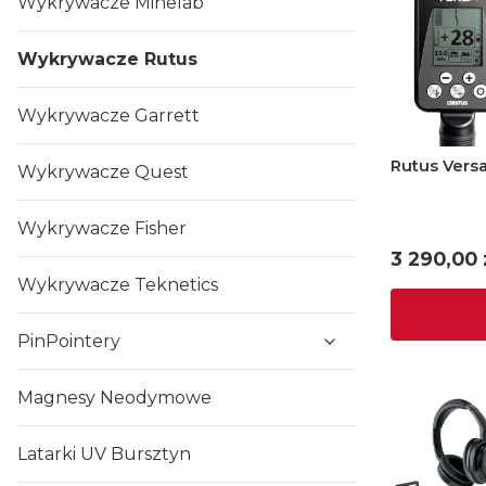
Wykrywacze Minelab
Wykrywacze Rutus
Wykrywacze Garrett
Wykrywacze Quest
Wykrywacze Fisher
Cena
3 290,00 
Wykrywacze Teknetics
PinPointery
Magnesy Neodymowe
Latarki UV Bursztyn