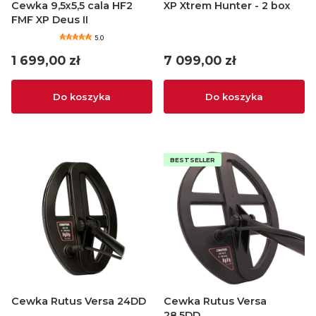
Cewka 9,5x5,5 cala HF2
XP Xtrem Hunter - 2 box
FMF XP Deus II
5.0
Cena
Cena
1 699,00 zł
7 099,00 zł
Do koszyka
Do koszyka
BESTSELLER
Cewka Rutus Versa 24DD
Cewka Rutus Versa
28,5DD