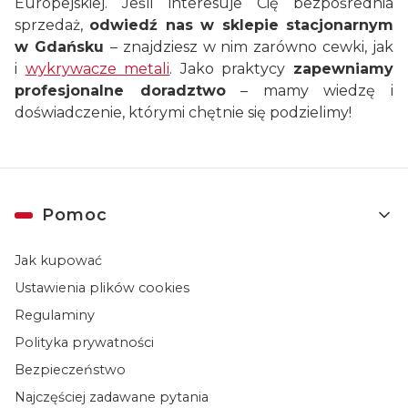
Europejskiej. Jeśli interesuje Cię bezpośrednia
sprzedaż,
odwiedź nas w sklepie stacjonarnym
w Gdańsku
– znajdziesz w nim zarówno cewki, jak
i
wykrywacze metali
. Jako praktycy
zapewniamy
profesjonalne doradztwo
– mamy wiedzę i
doświadczenie, którymi chętnie się podzielimy!
Linki w stopce
Pomoc
Jak kupować
Ustawienia plików cookies
Regulaminy
Polityka prywatności
Bezpieczeństwo
Najczęściej zadawane pytania