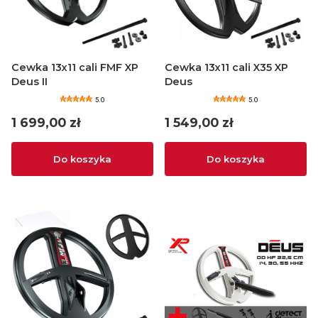
Cewka 13x11 cali FMF XP
Cewka 13x11 cali X35 XP
Deus II
Deus
5.0
5.0
Cena
Cena
1 699,00 zł
1 549,00 zł
Do koszyka
Do koszyka