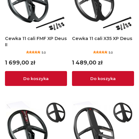
Cewka 11 cali FMF XP Deus
Cewka 11 cali X35 XP Deus
II
5.0
5.0
Cena
Cena
1 699,00 zł
1 489,00 zł
Do koszyka
Do koszyka