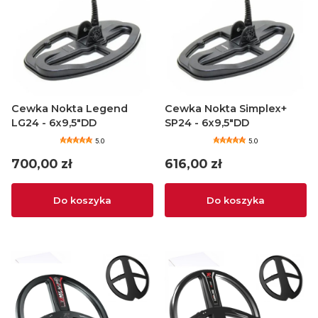
Cewka Nokta Legend
Cewka Nokta Simplex+
LG24 - 6x9,5"DD
SP24 - 6x9,5"DD
5.0
5.0
Cena
Cena
700,00 zł
616,00 zł
Do koszyka
Do koszyka