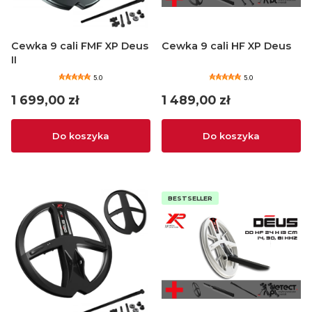
Cewka 9 cali FMF XP Deus
Cewka 9 cali HF XP Deus
II
5.0
5.0
Cena
Cena
1 699,00 zł
1 489,00 zł
Do koszyka
Do koszyka
BESTSELLER