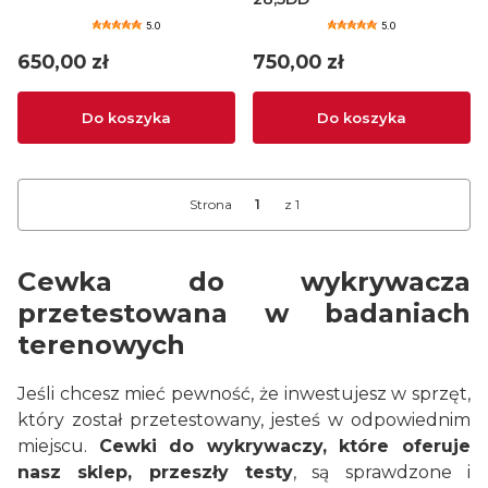
5.0
5.0
Cena
Cena
650,00 zł
750,00 zł
Do koszyka
Do koszyka
Strona
z 1
Cewka do wykrywacza
przetestowana w badaniach
terenowych
Jeśli chcesz mieć pewność, że inwestujesz w sprzęt,
który został przetestowany, jesteś w odpowiednim
miejscu.
Cewki do wykrywaczy, które oferuje
nasz sklep, przeszły testy
, są sprawdzone i