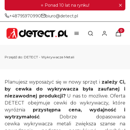
⭐ Ponad 10 lat na rynku!
+48795970990
biuro@detect.pl
Produkt
Otwórz wyszukiwar
Przejdź do:
DETECT - Wykrywacze Metali
Planujesz wyposażyć się w nowy sprzęt i
zależy Ci,
by cewka do wykrywacza była zaufanej i
niezawodnej produkcji?
U nas to możliwe. Oferta
DETECT obejmuje cewki do wykrywaczy, które
wyróżnia
przystępna cena, wydajność i
wytrzymałość
. Dobrze dopasowana
cewka wykrywacza metali zwiększa szanse na