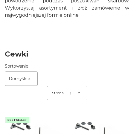
powodzenie podczas poszukiwań skarbów!
Wykorzystaj asortyment i złóż zamówienie w
najwygodniejszej formie online.
Cewki
Lista produktów
Sortowanie:
Domyślne
Strona
z 1
BESTSELLER