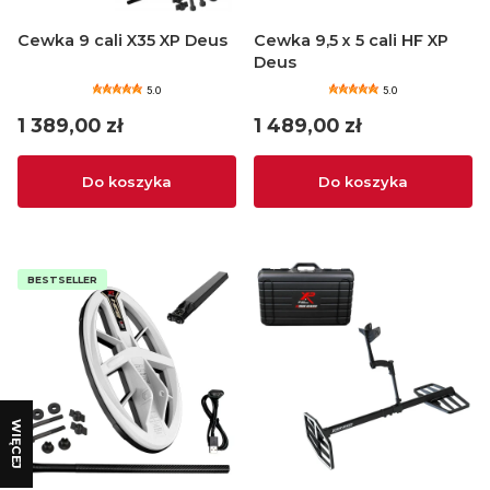
Cewka 9 cali X35 XP Deus
Cewka 9,5 x 5 cali HF XP
Deus
5.0
5.0
Cena
Cena
1 389,00 zł
1 489,00 zł
Do koszyka
Do koszyka
BESTSELLER
WIĘCEJ