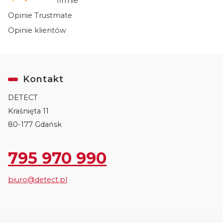
Informacje o firmie
Opinie Trustmate
Opinie klientów
Kontakt
DETECT
Kraśnięta 11
80-177 Gdańsk
795 970 990
biuro@detect.pl