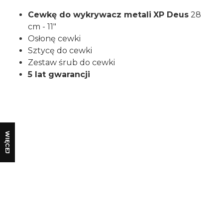
Cewkę do wykrywacz metali
XP Deus
28
cm - 11"
Osłonę cewki
Sztycę do cewki
Zestaw śrub do cewki
5 lat gwarancji
Certyfikaty i ostrzeżenie
bezpieczeństwa
WIĘCEJ
Producent:
XPLORER
Adres:
8 rue du développement - ZI de VIC, 31320
Tolosan, Francja
E-mail:
info@xpmetaldetectors.com