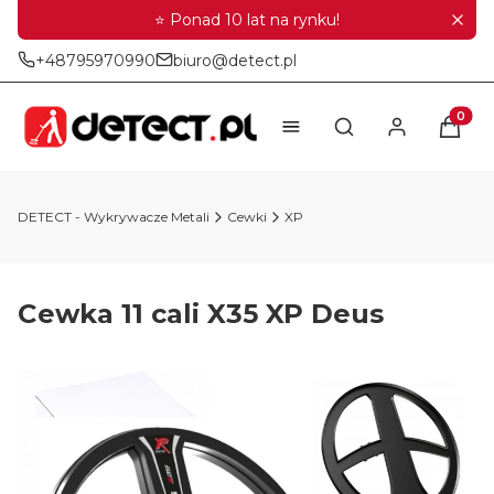
⭐ Ponad 10 lat na rynku!
+48795970990
biuro@detect.pl
Produkt
Otwórz wyszukiwar
DETECT - Wykrywacze Metali
Cewki
XP
Cewka 11 cali X35 XP Deus