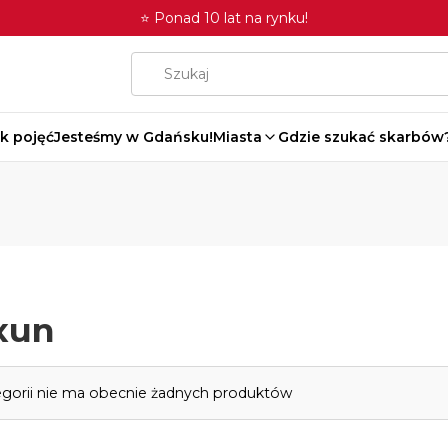
⭐ Ponad 10 lat na rynku!
k pojęć
Jesteśmy w Gdańsku!
Miasta
Gdzie szukać skarbów
xun
roduktów
egorii nie ma obecnie żadnych produktów