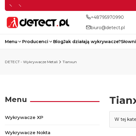
+48795970990
biuro@detect.pl
Menu
Producenci
Blog
Jak działają wykrywacze?
Słowni
DETECT - Wykrywacze Metali
Tianxun
Tian
Menu
Lista p
Wykrywacze XP
W tej kat
Wykrywacze Nokta