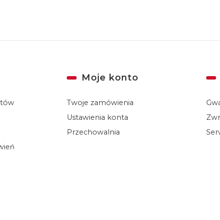
Moje konto
któw
Twoje zamówienia
Gwa
Ustawienia konta
Zwr
Przechowalnia
Ser
ówień