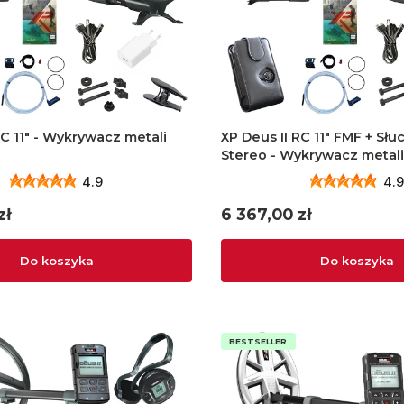
RC 11" - Wykrywacz metali
XP Deus II RC 11" FMF + Sł
Stereo - Wykrywacz metal
4.9
4.9
Cena
zł
6 367,00 zł
Do koszyka
Do koszyka
BESTSELLER