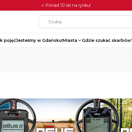
⭐ Ponad 10 lat na rynku!
k pojęć
Jesteśmy w Gdańsku!
Miasta
Gdzie szukać skarbów