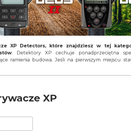
ze XP Detectors, które znajdziesz w tej katego
ystów
. Detektory XP cechuje ponadprzeciętna spec
jące ramienia budowa. Jeśli na pierwszym miejscu st
ywacze XP
roduktów