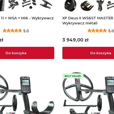
 11 + WSA + Mi6 - Wykrywacz
XP Deus II WS6ST MASTER 1
Wykrywacz metali
5.0
5.0
Cena
zł
3 949,00 zł
Do koszyka
Do koszyka
BESTSELLER