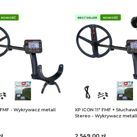
NOWOŚĆ
BESTSELLER
NOWOŚĆ
 FMF - Wykrywacz metali
XP ICON 11" FMF + Słuchaw
Stereo - Wykrywacz metal
Cena
zł
2 549,00 zł