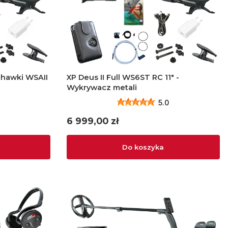
uchawki WSAII
XP Deus II Full WS6ST RC 11" -
i
Wykrywacz metali
5.0
Cena
6 999,00 zł
Do koszyka