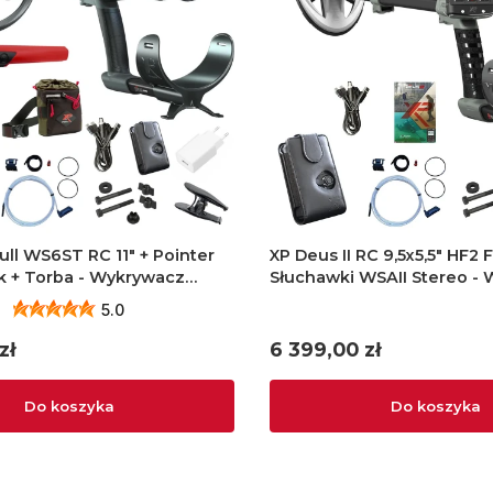
Full WS6ST RC 11" + Pointer
XP Deus II RC 9,5x5,5" HF2 
k + Torba - Wykrywacz
Słuchawki WSAII Stereo -
metali
5.0
Cena
zł
6 399,00 zł
Do koszyka
Do koszyka