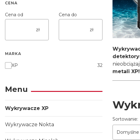
CENA
Cena od
Cena do
zł
zł
Wykrywac
MARKA
detektor
nieobciąża
Marka
XP
32
metali XP!
Menu
Wykr
Wykrywacze XP
Lista p
Sortowanie:
Wykrywacze Nokta
Domyślne