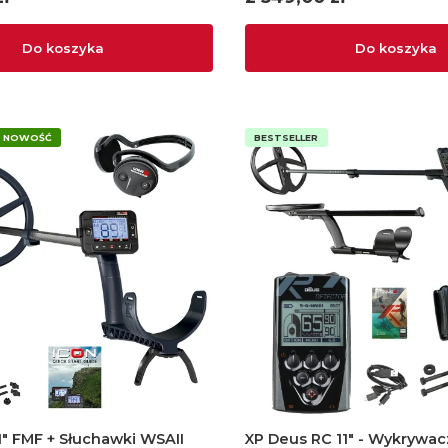
Do koszyka
Do koszyka
NOWOŚĆ
BESTSELLER
1" FMF + Słuchawki WSAII
XP Deus RC 11" - Wykrywac