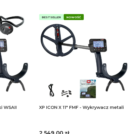
BESTSELLER
NOWOŚĆ
ki WSAII
XP ICON X 11" FMF - Wykrywacz metali
i
Cena
2 549,00 zł