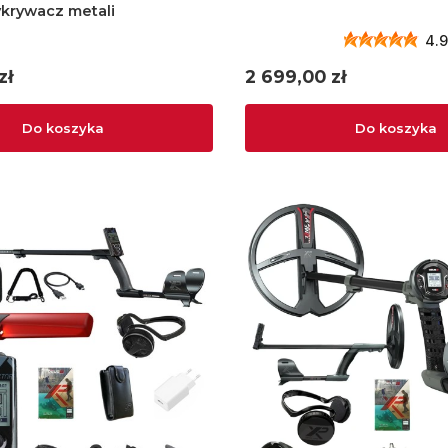
ykrywacz metali
4.9
Cena
zł
2 699,00 zł
Do koszyka
Do koszyka