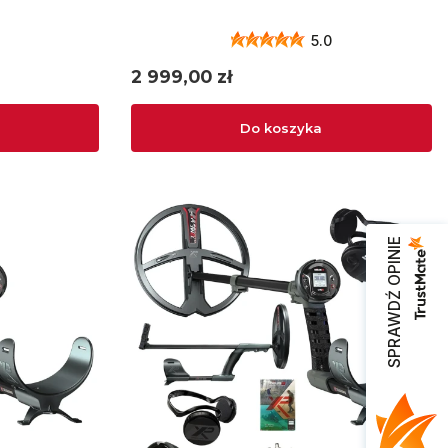
5.0
Cena
2 999,00 zł
Do koszyka
SPRAWDŹ OPINIE