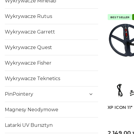
Wykrywacze Minelab
Wykrywacze Rutus
BESTSELLER
Wykrywacze Garrett
Wykrywacze Quest
Wykrywacze Fisher
Wykrywacze Teknetics
PinPointery
XP ICON 11"
Magnesy Neodymowe
Latarki UV Bursztyn
Cena
2 149,00 