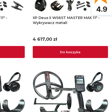
4.9
1" -
XP Deus II WS6ST MASTER MAX 11" -
Wykrywacz metali
Cena
4 617,00 zł
Do koszyka