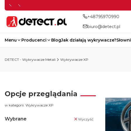
+48795970990
biuro@detect.pl
Menu
Producenci
Blog
Jak działają wykrywacze?
Słowni
DETECT - Wykrywacze Metali
Wykrywacze XP
Opcje przeglądania
w kategorii: Wykrywacze XP
Wybrane
Wyczyść