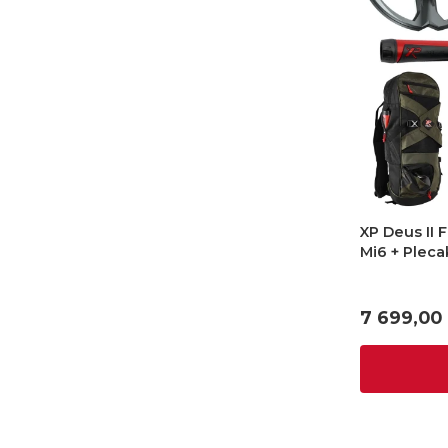
XP Deus II 
Mi6 + Pleca
metali
Cena
7 699,00 