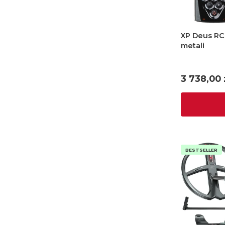
XP Deus RC
metali
Cena
3 738,00 
BESTSELLER