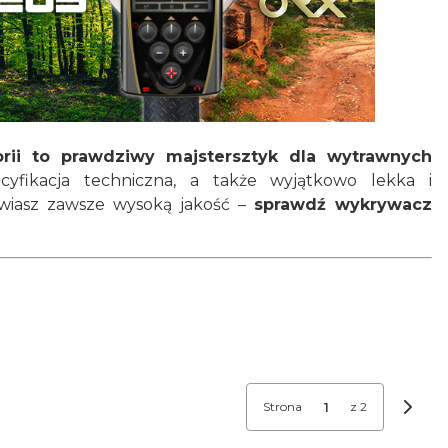
rii to prawdziwy majstersztyk dla wytrawnych
yfikacja techniczna, a także wyjątkowo lekka i
awiasz zawsze wysoką jakość –
sprawdź wykrywacz
Strona
z 2
Nastę