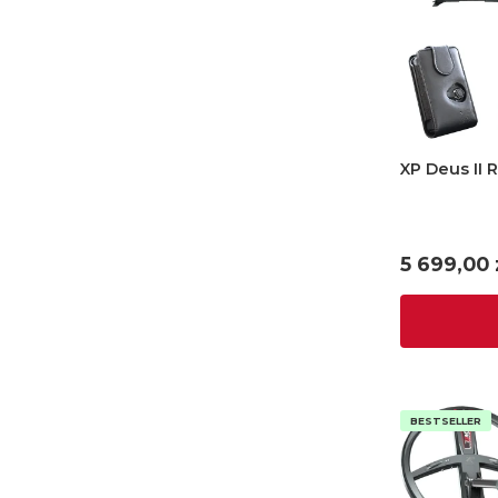
XP Deus II 
Cena
5 699,00 
BESTSELLER