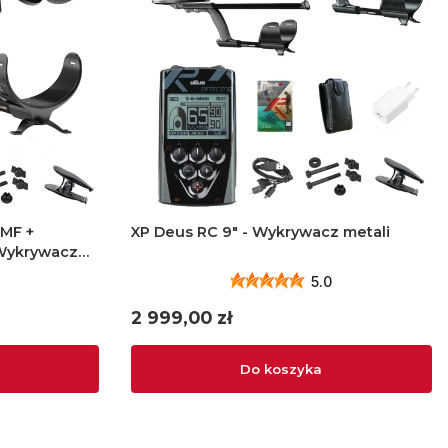
FMF +
XP Deus RC 9" - Wykrywacz metali
 Wykrywacz
5.0
Cena
2 999,00 zł
Do koszyka