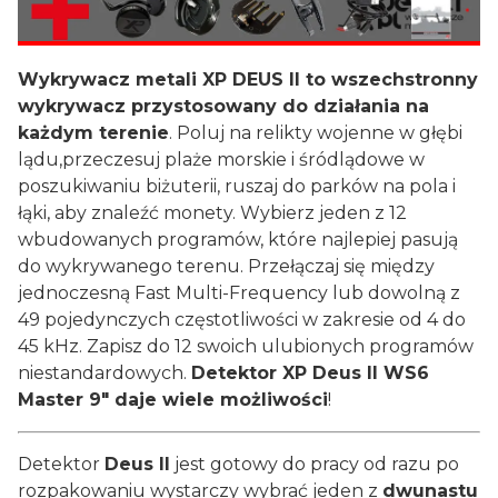
Wykrywacz metali XP DEUS II to wszechstronny
wykrywacz przystosowany do działania na
każdym terenie
. Poluj na relikty wojenne w głębi
lądu,przeczesuj plaże morskie i śródlądowe w
poszukiwaniu biżuterii, ruszaj do parków na pola i
łąki, aby znaleźć monety. Wybierz jeden z 12
wbudowanych programów, które najlepiej pasują
do wykrywanego terenu. Przełączaj się między
jednoczesną Fast Multi-Frequency lub dowolną z
49 pojedynczych częstotliwości w zakresie od 4 do
45 kHz. Zapisz do 12 swoich ulubionych programów
niestandardowych.
Detektor XP Deus II WS6
Master 9" daje wiele możliwości
!
Detektor
Deus II
jest gotowy do pracy od razu po
rozpakowaniu wystarczy wybrać jeden z
dwunastu