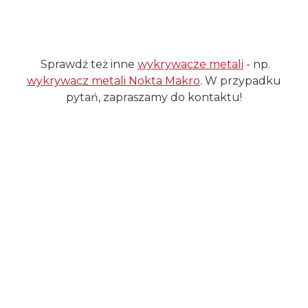
Sprawdź też inne
wykrywacze metali
- np.
wykrywacz metali Nokta Makro
. W przypadku
pytań, zapraszamy do kontaktu!
#waterproof
#waterproof
Certyfikaty i ostrzeżenie
bezpieczeństwa