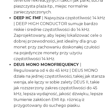
terenów rekreacyjnych takich jak parki, sucha
piaszczysta plaża itp., miejsc normalnie
zanieczyszczonych.
DEEP HC FMF
| Najwyższa częstotliwość 14 kHz
| DEEP HIGH CONDUCTOR sumuje bardzo
niskie i średnie częstotliwości do 14 kHz.
Zaprojektowany, aby lepiej lokalizować cele o
dobrej przewodności, jest idealny dla grup
monet przy zachowaniu doskonałej czułości
na pojedyncze monety przy użyciu
częstotliwości 14 kHz.
DEUS MONO MONOFREQUENCY
|
Regulowana od 4 do 45 kHz | DEUS MONO
działa na jednej częstotliwości, takiej jak starsza
wersja, ale łączy w sobie zalety DEUS II, takie
jak rozszerzony zakres częstotliwości do 45
kHz, lepsza wydajność, jakość dźwięku, lepsze
tłumienie zakłóceń EMI itp. różnicą iż
przygotowany do suchego piasku.