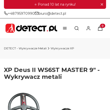
⭐ Ponad 10 lat na rynku!
+48795970990
biuro@detect.pl
Produkt
Otwórz wyszukiwar
DETECT - Wykrywacze Metali
Wykrywacze XP
XP Deus II WS6ST MASTER 9" -
Wykrywacz metali