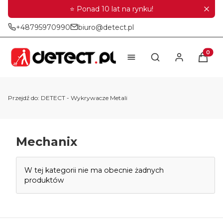
⭐ Ponad 10 lat na rynku!
+48795970990
biuro@detect.pl
Produkt
Otwórz wyszukiwar
Przejdź do:
DETECT - Wykrywacze Metali
Mechanix
Lista produktów
W tej kategorii nie ma obecnie żadnych
produktów