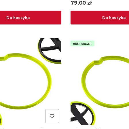
Cena
79,00 zł
Do koszyka
Do koszyka
BESTSELLER