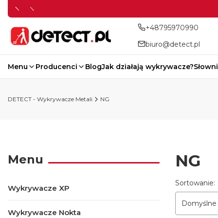
+48795970990
biuro@detect.pl
Menu
Producenci
Blog
Jak działają wykrywacze?
Słowni
DETECT - Wykrywacze Metali
NG
NG
Menu
Lista p
Sortowanie:
Wykrywacze XP
Domyślne
Wykrywacze Nokta