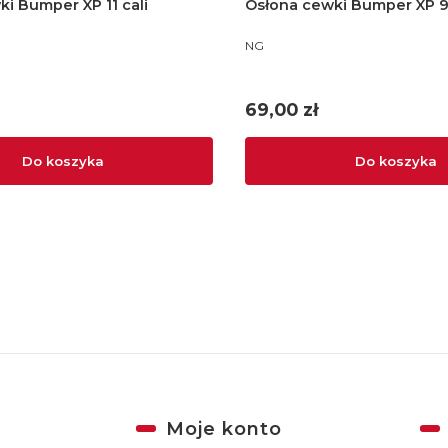
i Bumper XP 11 cali
Osłona cewki Bumper XP 9 
PRODUCENT
NG
Cena
69,00 zł
Do koszyka
Do koszyka
Moje konto