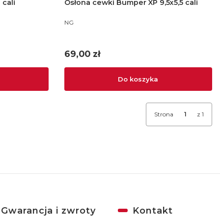
cali
Osłona cewki Bumper XP 9,5x5,5 cali
PRODUCENT
NG
Cena
69,00 zł
Do koszyka
Strona
z 1
Gwarancja i zwroty
Kontakt