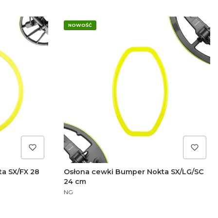
NOWOŚĆ
a SX/FX 28
Osłona cewki Bumper Nokta SX/LG/SC
24 cm
PRODUCENT
NG