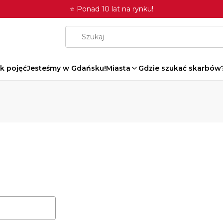
⭐ Ponad 10 lat na rynku!
k pojęć
Jesteśmy w Gdańsku!
Miasta
Gdzie szukać skarbów
roduktów