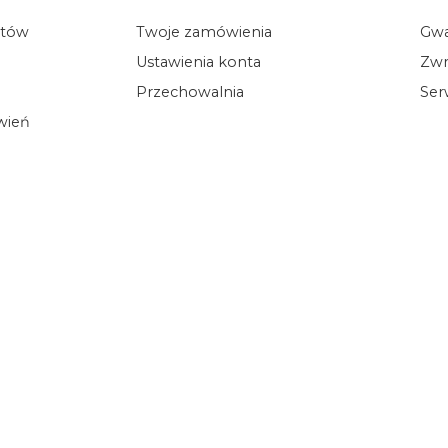
któw
Twoje zamówienia
Gwa
Ustawienia konta
Zwr
Przechowalnia
Ser
ówień