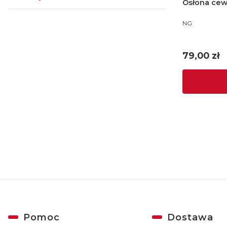
Osłona cewk
Koniec menu
PRODUCENT
NG
Cena
79,00 zł
Linki w stopce
Pomoc
Dostawa