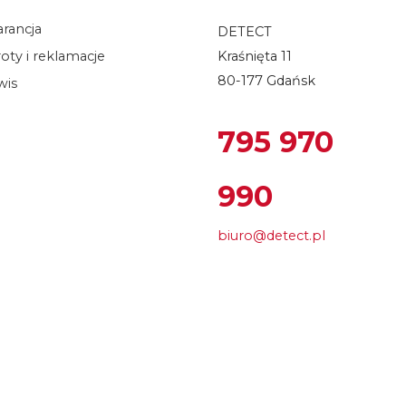
rancja
DETECT
oty i reklamacje
Kraśnięta 11
80-177 Gdańsk
wis
795 970
990
biuro@detect.pl