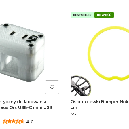
BESTSELLER
NOWOŚĆ
etyczny do ładowania
Osłona cewki Bumper Nokt
eus Orx USB-C mini USB
cm
PRODUCENT
NG
4.7