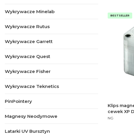
Wykrywacze Minelab
BESTSELLER
Wykrywacze Rutus
Wykrywacze Garrett
Wykrywacze Quest
Wykrywacze Fisher
Wykrywacze Teknetics
PinPointery
Klips magn
cewek XP D
Magnesy Neodymowe
PRODUCENT
NG
Latarki UV Bursztyn