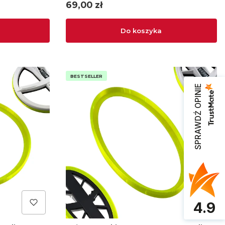
Cena
69,00 zł
Do koszyka
BESTSELLER
SPRAWDŹ OPINIE
4.9