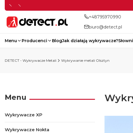
+48795970990
biuro@detect.pl
Menu
Producenci
Blog
Jak działają wykrywacze?
Słowni
DETECT - Wykrywacze Metali
Wykrywanie metali Olsztyn
Wykry
Menu
Wykrywacze XP
Wykrywacze Nokta