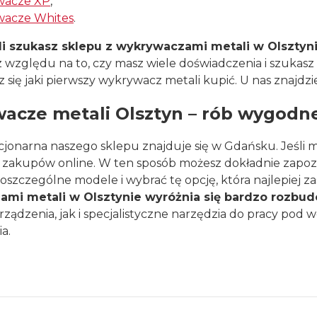
wacze XP
,
wacze Whites
.
li szukasz sklepu z wykrywaczami metali w Olsztyn
 względu na to, czy masz wiele doświadczenia i szukasz 
z się jaki pierwszy wykrywacz metali kupić. U nas znajdz
acze metali Olsztyn – rób wygodne
acjonarna naszego sklepu znajduje się w Gdańsku. Jeśli m
akupów online. W ten sposób możesz dokładnie zapozna
szczególne modele i wybrać tę opcję, która najlepiej z
ami metali w Olsztynie wyróżnia się bardzo rozb
ządzenia, jak i specjalistyczne narzędzia do pracy pod wo
a.