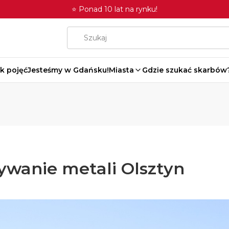
⭐ Ponad 10 lat na rynku!
k pojęć
Jesteśmy w Gdańsku!
Miasta
Gdzie szukać skarbów
wanie metali Olsztyn