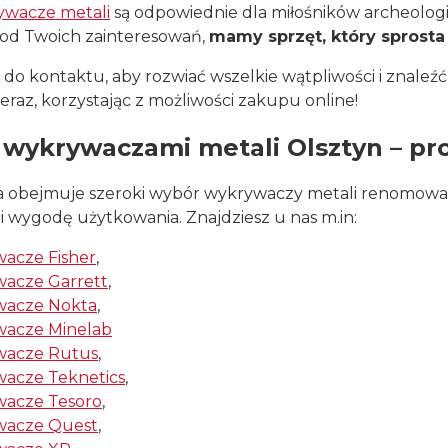
ywacze metali
są odpowiednie dla miłośników archeologi
 od Twoich zainteresowań,
mamy sprzęt, który sprost
do kontaktu, aby rozwiać wszelkie wątpliwości i znaleź
eraz, korzystając z możliwości zakupu online!
z wykrywaczami metali Olsztyn – p
ta obejmuje szeroki wybór wykrywaczy metali renomowa
i wygodę użytkowania. Znajdziesz u nas m.in:
acze Fisher
,
acze Garrett
,
wacze Nokta
,
acze Minelab
wacze Rutus
,
acze Teknetics
,
acze Tesoro
,
wacze Quest
,