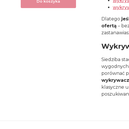
wykry
Do koszyka
wykry
Dlatego
jeś
ofertą
– bez
zastanawias
Wykryw
Siedziba st
wygodnych z
porównać po
wykrywacz
klasyczne ur
poszukiwani