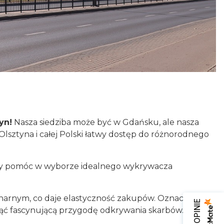
yn!
Nasza siedziba może być w Gdańsku, ale nasza
lsztyna i całej Polski łatwy dostęp do różnorodnego
by pomóc w wyborze idealnego wykrywacza
jonarnym, co daje elastyczność zakupów. Oznacza to, że
cząć fascynującą przygodę odkrywania skarbów.