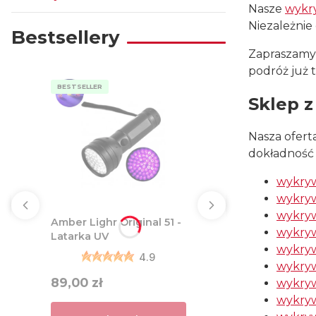
Nasze
wykr
Koniec menu
Niezależnie
Bestsellery
Zapraszamy 
podróż już t
BESTSELLER
Sklep 
Nasza ofer
dokładność 
wykryw
wykryw
wykry
Amber Lighr Original 51 -
wykryw
Latarka UV
wykry
4.9
wykryw
Cena
89,00 zł
wykryw
wykry