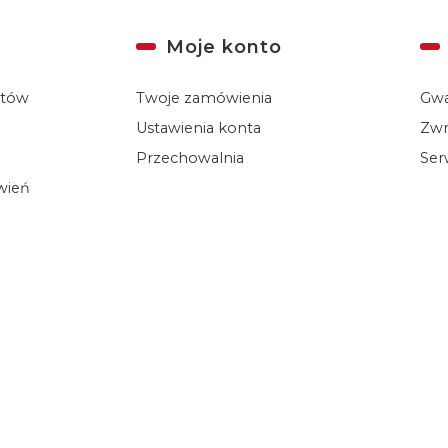
Moje konto
któw
Twoje zamówienia
Gwa
Ustawienia konta
Zwr
Przechowalnia
Ser
ówień