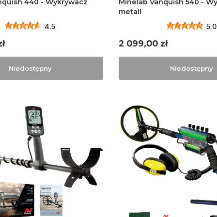
nquish 440 - Wykrywacz
Minelab Vanquish 540 - W
metali
4.5
5.0
Cena
zł
2 099,00 zł
Niedostępny
Niedostępny