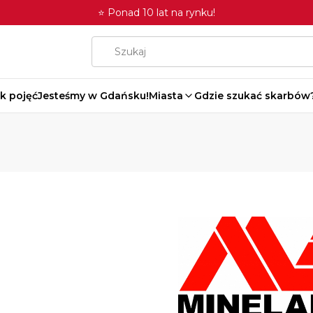
⭐ Ponad 10 lat na rynku!
k pojęć
Jesteśmy w Gdańsku!
Miasta
Gdzie szukać skarbów