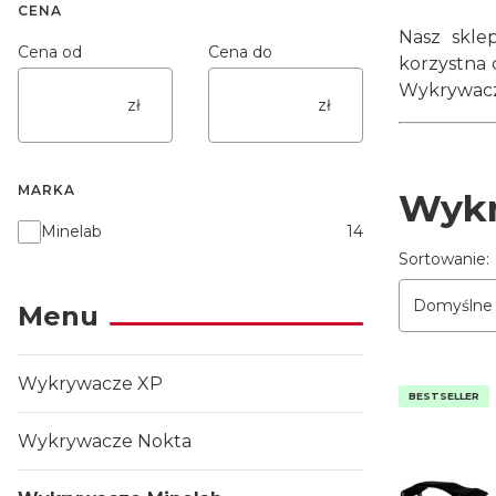
CENA
Nasz skle
Cena od
Cena do
korzystna 
Wykrywacze
zł
zł
MARKA
Wykr
Marka
Minelab
14
Lista p
Sortowanie:
Domyślne
Menu
Wykrywacze XP
BESTSELLER
Wykrywacze Nokta