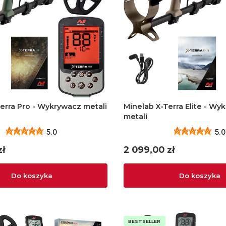
erra Pro - Wykrywacz metali
Minelab X-Terra Elite - Wy
metali
5.0
5.0
Cena
zł
2 099,00 zł
Do koszyka
Do koszyka
BESTSELLER