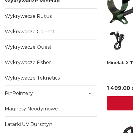
Wykrywacze Minelab
Wykrywacze Rutus
Wykrywacze Garrett
Wykrywacze Quest
Wykrywacze Fisher
Minelab X-T
Wykrywacze Teknetics
Cena
1 499,00 
PinPointery
Magnesy Neodymowe
Latarki UV Bursztyn