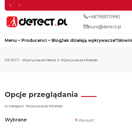
+48795970990
biuro@detect.pl
Menu
Producenci
Blog
Jak działają wykrywacze?
Słowni
DETECT - Wykrywacze Metali
Wykrywacze Minelab
Opcje przeglądania
w kategorii: Wykrywacze Minelab
Wybrane
Wyczyść