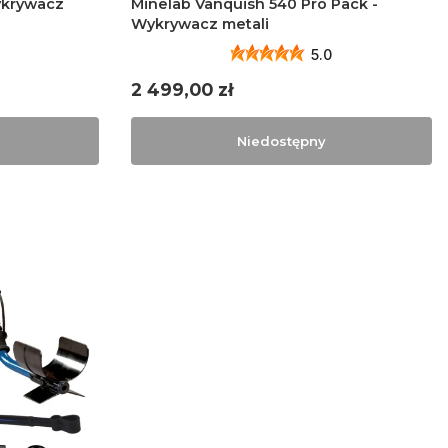
ykrywacz
Minelab Vanquish 540 Pro Pack -
Wykrywacz metali
5.0
Cena
2 499,00 zł
Niedostępny