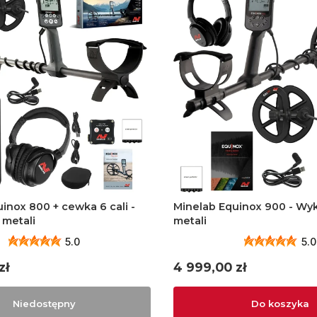
inox 800 + cewka 6 cali -
Minelab Equinox 900 - Wy
metali
metali
5.0
5.0
Cena
zł
4 999,00 zł
Niedostępny
Do koszyka