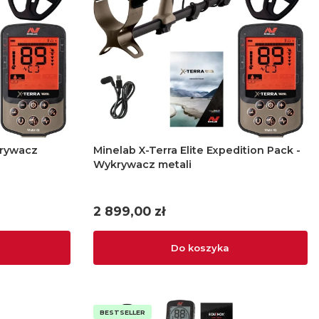
krywacz
Minelab X-Terra Elite Expedition Pack -
Wykrywacz metali
Cena
2 899,00 zł
Do koszyka
BESTSELLER