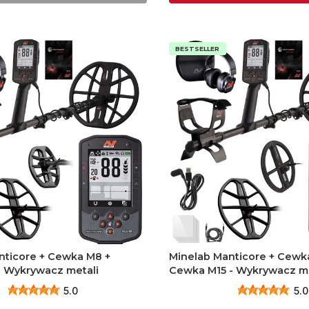
BESTSELLER
nticore + Cewka M8 +
Minelab Manticore + Cewk
 Wykrywacz metali
Cewka M15 - Wykrywacz me
5.0
5.0