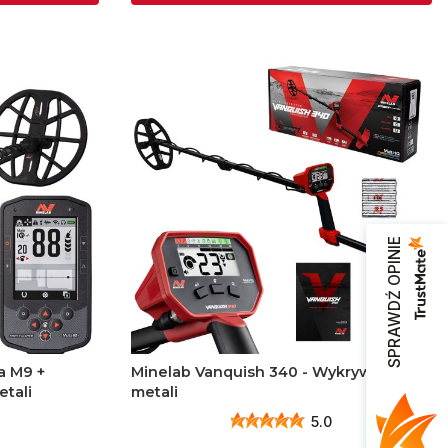
SPRAWDŹ OPINIE
a M9 +
Minelab Vanquish 340 - Wykrywacz
tali
metali
5.0