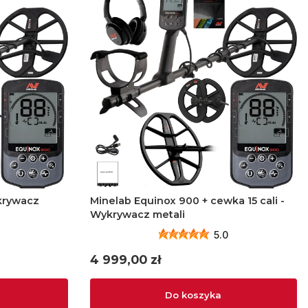
krywacz
Minelab Equinox 900 + cewka 15 cali -
Wykrywacz metali
5.0
Cena
4 999,00 zł
Do koszyka