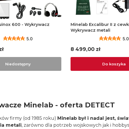
600 - Wykrywacz
Minelab Excalibur II z cewk
Wykrywacz metali
5.0
5.0
Cena
zł
8 499,00 zł
Niedostępny
Do koszyka
acze Minelab - oferta DETECT
ów firmy (od 1985 roku)
Minelab był i nadal jest, św
a metali
, zarówno dla potrzeb wojskowych jak i hobbys