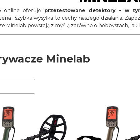
p online oferuje
przetestowane detektory - w t
cena i szybka wysyłka to cechy naszego działania. Zapoz
 Minelab powstają z myślą zarówno o hobbystach, jak 
ywacze Minelab
roduktów