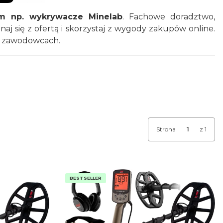
ym np. wykrywacze Minelab
. Fachowe doradztwo,
naj się z ofertą i skorzystaj z wygody zakupów online.
i zawodowcach.
Strona
z 1
BESTSELLER