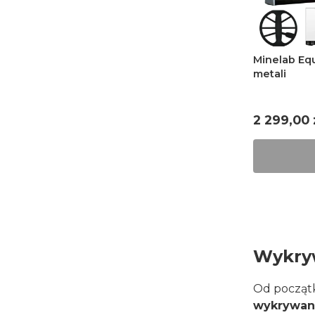
Minelab Equinox 
metali
Cena
2 299,00 
Wykryw
Od początk
wykrywani