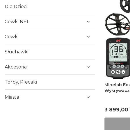
Dla Dzieci
Cewki NEL
Cewki
Słuchawki
Akcesoria
Torby, Plecaki
Minelab Equ
Wykrywacz 
Miasta
Cena
3 899,00 