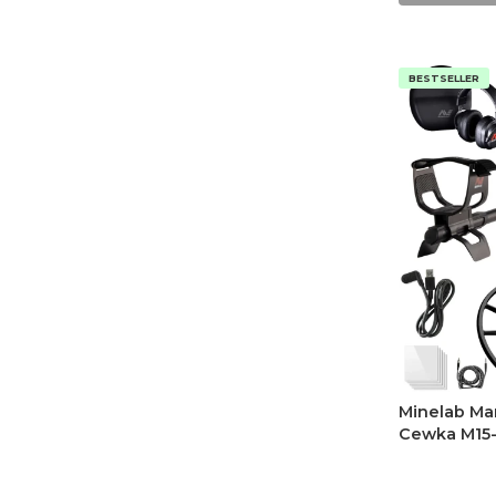
BESTSELLER
Minelab Ma
Cewka M15-