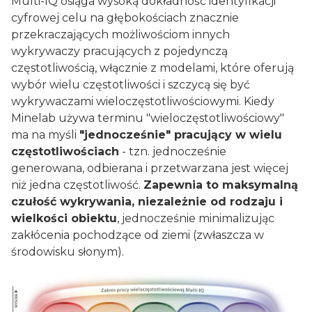
Multi-IQ osiąga wysoką dokładność identyfikacji
cyfrowej celu na głębokościach znacznie
przekraczających możliwościom innych
wykrywaczy pracujących z pojedynczą
częstotliwością, włącznie z modelami, które oferują
wybór wielu częstotliwości i szczycą się być
wykrywaczami wieloczęstotliwościowymi. Kiedy
Minelab używa terminu "wieloczęstotliwościowy"
ma na myśli
"jednocześnie" pracujący w wielu
częstotliwościach
- tzn. jednocześnie
generowana, odbierana i przetwarzana jest więcej
niż jedna częstotliwość.
Zapewnia to maksymalną
czułość wykrywania, niezależnie od rodzaju i
wielkości obiektu
, jednocześnie minimalizując
zakłócenia pochodzące od ziemi (zwłaszcza w
środowisku słonym).