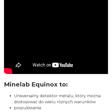
Minelab Equinox to:
Uniwersalny detektor metalu, który można
dostosować do wielu różnych warunków
poszukiwania