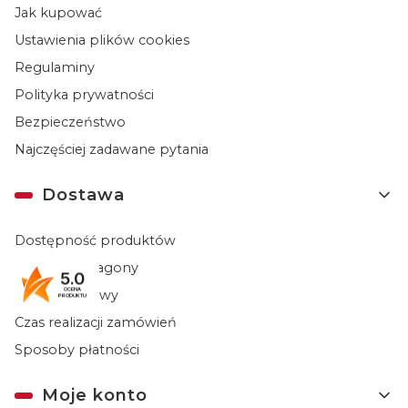
Jak kupować
Ustawienia plików cookies
Regulaminy
Polityka prywatności
Bezpieczeństwo
Najczęściej zadawane pytania
Dostawa
Dostępność produktów
Faktury i paragony
5.0
OCENA
Koszty dostawy
PRODUKTU
Czas realizacji zamówień
Sposoby płatności
Moje konto