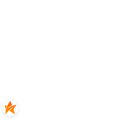
Certyfikaty i ostrzeżenie
bezpieczeństwa
Producent:
Europe Minelab International Ltd.
Adres:
Penrose One, Penrose Dock, T23KW81
Cork, Irlandia
E-mail:
service@minelab.com
Osoba odpowiedzialna na terenie UE:
Europe Minelab International Ltd.
Adres:
Penrose One, Penrose Dock, T23KW81
Cork, Irlandia
E-mail:
service@minelab.com