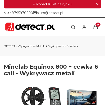
⭐ Ponad 10 lat na rynku!
+48795970990
biuro@detect.pl
Produkt
Otwórz wyszukiwar
DETECT - Wykrywacze Metali
Wykrywacze Minelab
Minelab Equinox 800 + cewka 6
cali - Wykrywacz metali