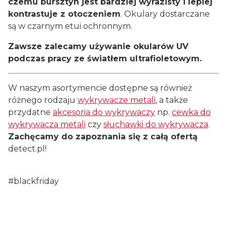
czemu bursztyn jest bardziej wyrazisty i lepiej
kontrastuje z otoczeniem
. Okulary dostarczane
są w czarnym etui ochronnym.
Zawsze zalecamy używanie okularów UV
podczas pracy ze światłem ultrafioletowym.
W naszym asortymencie dostępne są również
różnego rodzaju
wykrywacze metali
, a także
przydatne
akcesoria do wykrywaczy
np.
cewka do
wykrywacza metali
czy
słuchawki do wykrywacza
.
Zachęcamy do zapoznania się z całą ofertą
detect.pl!
#blackfriday
Certyfikaty i ostrzeżenie