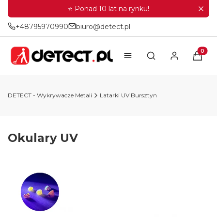
⭐ Ponad 10 lat na rynku!
+48795970990
biuro@detect.pl
Produkt
Otwórz wyszukiwar
DETECT - Wykrywacze Metali
Latarki UV Bursztyn
Okulary UV