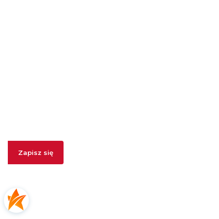
szybkiego zobaczenia!
Newsletter
Podaj swój adres e-mail, jeżeli chcesz otrzymywać
informacje o nowościach i promocjach.
Zapisz się
Zapisując się, akceptujesz nasz
Regulamin
(w zakresie dotyczącym
Newslettera). Przetwarzanie danych odbywa się zgodnie z
Polityką
prywatności
.