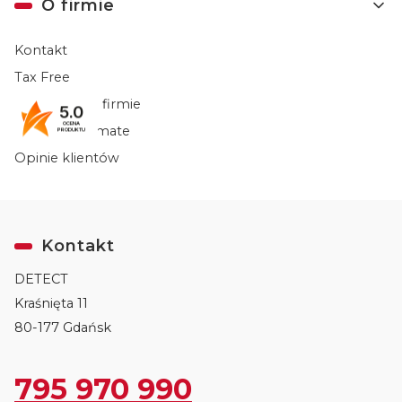
O firmie
Kontakt
Tax Free
Informacje o firmie
5.0
OCENA
Opinie Trustmate
PRODUKTU
Opinie klientów
Kontakt
DETECT
Kraśnięta 11
80-177 Gdańsk
795 970 990