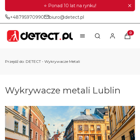
⭐ Ponad 10 lat na rynku!
+48795970990
biuro@detect.pl
Produkt
Otwórz wyszukiwar
Przejdź do:
DETECT - Wykrywacze Metali
Wykrywacze metali Lublin