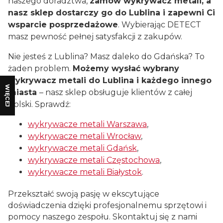
naszego doradztwa,
zamów wykrywacz metali, a
nasz sklep dostarczy go do Lublina i zapewni Ci
wsparcie posprzedażowe
. Wybierając DETECT
masz pewność pełnej satysfakcji z zakupów.
Nie jesteś z Lublina? Masz daleko do Gdańska? To
żaden problem.
Możemy wysłać wybrany
wykrywacz metali do Lublina i każdego innego
WIĘCEJ
miasta
– nasz sklep obsługuje klientów z całej
Polski. Sprawdź:
wykrywacze metali Warszawa
,
wykrywacze metali Wrocław
,
wykrywacze metali Gdańsk
,
wykrywacze metali Częstochowa
,
wykrywacze metali Białystok
.
Przekształć swoją pasję w ekscytujące
doświadczenia dzięki profesjonalnemu sprzętowi i
pomocy naszego zespołu. Skontaktuj się z nami