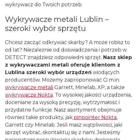
wykrywacz do Twoich potrzeb.
Wykrywacze metali Lublin –
szeroki wybór sprzętu
Chcesz zacząć odkrywać skarby? A może robisz to
od lat? Niezależnie od doświadczenia i potrzeb w
DETECT znajdziesz odpowiedni sprzęt.
Nasz sklep
z wykrywaczami metali oferuje klientom z
Lublina szeroki wybór urządzeń
wiodących
producentów. Możemy zaproponować Ci m.in.
wykrywacze metali
Garrett, Minelab, XP, a także
wykrywacze Nokta
. To wysokiej jakości urządzenia,
doceniane za wysoką precyzję, wytrzymałość i
przydatne funkcje. Nasz asortyment obejmuje
również takie produkty, jak
pinpointer Nokta
,
Garrett czy Minelab. Jeśli masz wątpliwości, jaki
sprzęt wybrać, skontaktuj się z nami. Jesteśmy
pasjonatami poszukiwania skarbów, doskonale