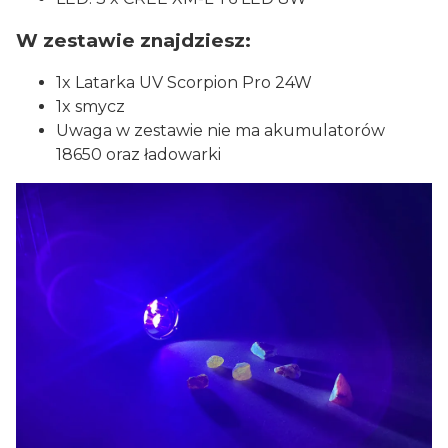
W zestawie znajdziesz:
1x Latarka UV Scorpion Pro 24W
1x smycz
Uwaga w zestawie nie ma akumulatorów
18650 oraz ładowarki