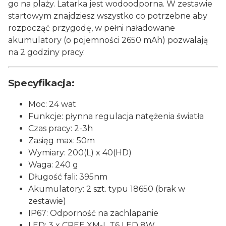
go na plaży. Latarka jest wodoodporna. W zestawie
startowym znajdziesz wszystko co potrzebne aby
rozpocząć przygodę, w pełni naładowane
akumulatory (o pojemności 2650 mAh) pozwalają
na 2 godziny pracy.
Specyfikacja:
Moc: 24 wat
Funkcje: płynna regulacja natężenia światła
Czas pracy: 2-3h
Zasięg max: 50m
Wymiary: 200(L) x 40(HD)
Waga: 240 g
Długość fali: 395nm
Akumulatory: 2 szt. typu 18650 (brak w
zestawie)
IP67: Odporność na zachlapanie
LED: 3 x CREE XM-L T6 LED 8W