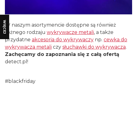
WIĘCEJ
W naszym asortymencie dostępne są również
różnego rodzaju
wykrywacze metali
, a także
przydatne
akcesoria do wykrywaczy
np.
cewka do
wykrywacza metali
czy
słuchawki do wykrywacza
.
Zachęcamy do zapoznania się z całą ofertą
detect.pl!
#blackfriday
Certyfikaty i ostrzeżenie
bezpieczeństwa
Producent: