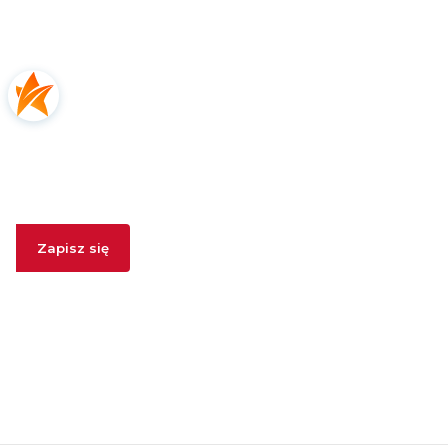
Newsletter
Podaj swój adres e-mail, jeżeli chcesz otrzymywać
informacje o nowościach i promocjach.
Zapisz się
Zapisując się, akceptujesz nasz
Regulamin
(w zakresie dotyczącym
Newslettera). Przetwarzanie danych odbywa się zgodnie z
Polityką
prywatności
.