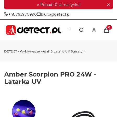
⭐ Ponad 10 lat na rynku!
+48795970990
biuro@detect.pl
Produkt
Otwórz wyszukiwar
DETECT - Wykrywacze Metali
Latarki UV Bursztyn
Amber Scorpion PRO 24W -
Latarka UV