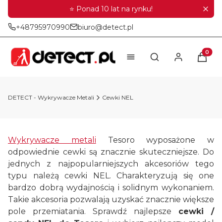
⭐ Ponad 10 lat na rynku!
+48795970990
biuro@detect.pl
Produkt
Otwórz wyszukiwar
DETECT - Wykrywacze Metali
Cewki NEL
Wykrywacze metali
Tesoro wyposażone w
odpowiednie cewki są znacznie skuteczniejsze. Do
jednych z najpopularniejszych akcesoriów tego
typu należą cewki NEL. Charakteryzują się one
bardzo dobrą wydajnością i solidnym wykonaniem.
Takie akcesoria pozwalają uzyskać znacznie większe
pole przemiatania. Sprawdź najlepsze
cewki /