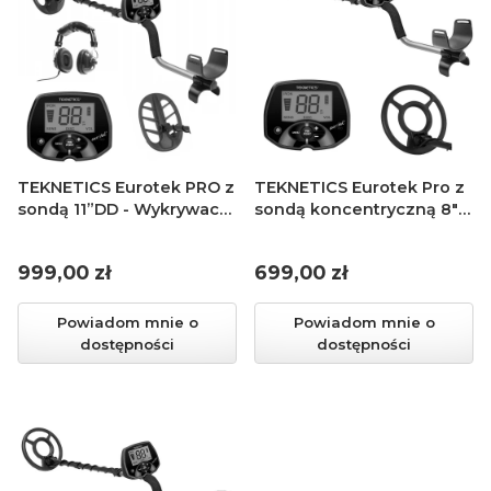
TEKNETICS Eurotek PRO z
TEKNETICS Eurotek Pro z
sondą 11”DD - Wykrywacz
sondą koncentryczną 8" -
metali
Wykrywacz metali
Cena
Cena
999,00 zł
699,00 zł
Powiadom mnie o
Powiadom mnie o
dostępności
dostępności