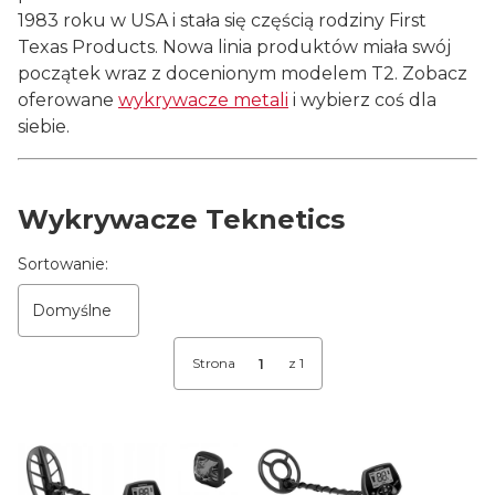
1983 roku w USA i stała się częścią rodziny First
Texas Products. Nowa linia produktów miała swój
początek wraz z docenionym modelem T2. Zobacz
oferowane
wykrywacze metali
i wybierz coś dla
siebie.
Wykrywacze Teknetics
Lista produktów
Sortowanie:
Domyślne
Strona
z 1