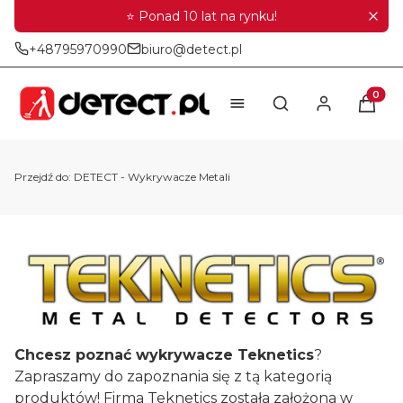
⭐ Ponad 10 lat na rynku!
+48795970990
biuro@detect.pl
Produkt
Otwórz wyszukiwar
Przejdź do:
DETECT - Wykrywacze Metali
Chcesz poznać wykrywacze Teknetics
?
Zapraszamy do zapoznania się z tą kategorią
produktów! Firma Teknetics została założona w