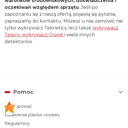
warunków środowiskowych, doświadczenia i
oczekiwań względem sprzętu
. Jeśli po
zapoznaniu się z naszą ofertą, pojawią się pytania,
zapraszamy do kontaktu. Możesz u nas zamówić nie
tylko wykrywacz Teknetics, lecz także
wykrywacz
Tesoro
,
wykrywacz Quest
i wiele innych
detektorów.
Linki w stopce
Pomoc
Jak kupować
Ustawienia plików cookies
Regulaminy