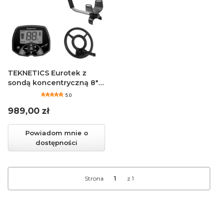
TEKNETICS Eurotek z
sondą koncentryczną 8" -
Wykrywacz metali
5.0
Cena
989,00 zł
Powiadom mnie o
dostępności
Strona
z 1