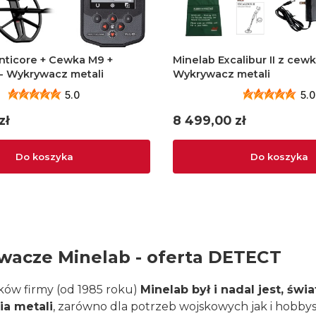
nticore + Cewka M9 +
Minelab Excalibur II z cewk
- Wykrywacz metali
Wykrywacz metali
5.0
5.0
Cena
zł
8 499,00 zł
Do koszyka
Do koszyka
acze Minelab - oferta DETECT
ów firmy (od 1985 roku)
Minelab był i nadal jest, św
a metali
, zarówno dla potrzeb wojskowych jak i hobbys