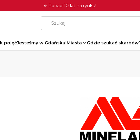
⭐ Ponad 10 lat na rynku!
k pojęć
Jesteśmy w Gdańsku!
Miasta
Gdzie szukać skarbów