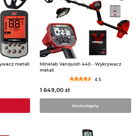
rywacz metali
Minelab Vanquish 440 - Wykrywacz
metali
4.5
Cena
1 649,00 zł
Niedostępny