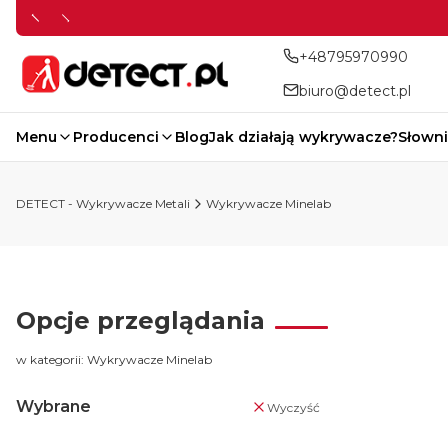
+48795970990
biuro@detect.pl
Menu
Producenci
Blog
Jak działają wykrywacze?
Słowni
DETECT - Wykrywacze Metali
Wykrywacze Minelab
Opcje przeglądania
w kategorii: Wykrywacze Minelab
Wybrane
Wyczyść