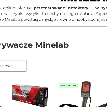
p online oferuje
przetestowane detektory - w t
cena i szybka wysyłka to cechy naszego działania. Zapoz
 Minelab powstają z myślą zarówno o hobbystach, jak 
ywacze Minelab
roduktów
ajniższej
BESTSELLER