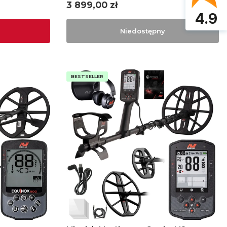
Cena
3 899,00 zł
4.9
Niedostępny
BESTSELLER