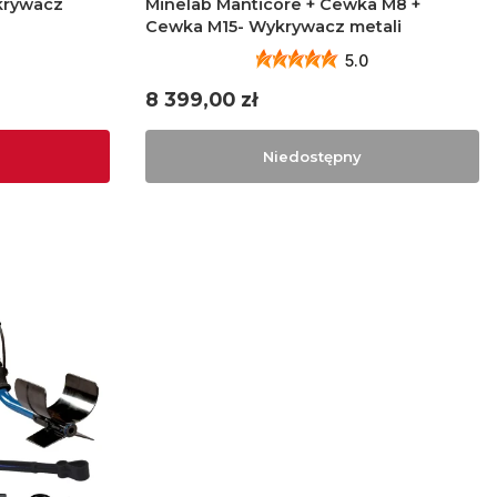
krywacz
Minelab Manticore + Cewka M8 +
Cewka M15- Wykrywacz metali
5.0
Cena
8 399,00 zł
Niedostępny