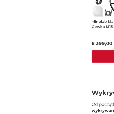
Minelab Ma
Cewka M15 
Cena
8 399,00 
Wykryw
Od początk
wykrywani