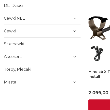
Dla Dzieci
Cewki NEL
Cewki
Słuchawki
Akcesoria
Torby, Plecaki
Minelab X-T
metali
Miasta
Cena
2 099,00 