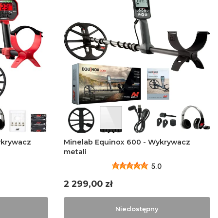
ykrywacz
Minelab Equinox 600 - Wykrywacz
metali
5.0
Cena
2 299,00 zł
Niedostępny