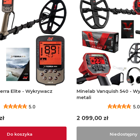
erra Elite - Wykrywacz
Minelab Vanquish 540 - W
metali
5.0
5.0
Cena
zł
2 099,00 zł
Do koszyka
Niedostępny