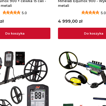
inox 900 + cewka 15 cali -
Minelab Equinox 900 - Wy
metali
metali
5.0
5.0
Cena
zł
4 999,00 zł
Do koszyka
Do koszyka