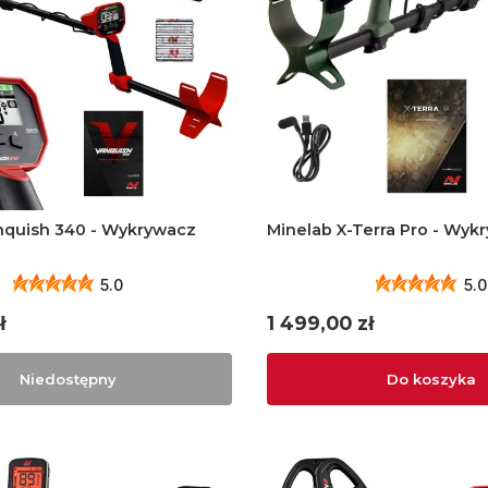
nquish 340 - Wykrywacz
Minelab X-Terra Pro - Wyk
5.0
5.0
Cena
ł
1 499,00 zł
Niedostępny
Do koszyka