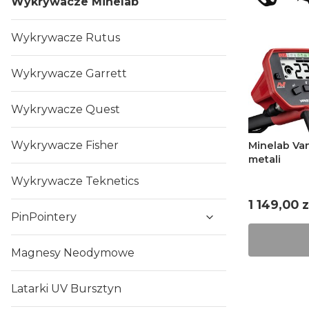
Wykrywacze Minelab
Wykrywacze Rutus
Wykrywacze Garrett
Wykrywacze Quest
Wykrywacze Fisher
Minelab Va
metali
Wykrywacze Teknetics
Cena
1 149,00 z
PinPointery
Magnesy Neodymowe
Latarki UV Bursztyn