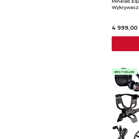
Minelab Equ
Wykrywacz 
Cena
4 999,00 
BESTSELLER