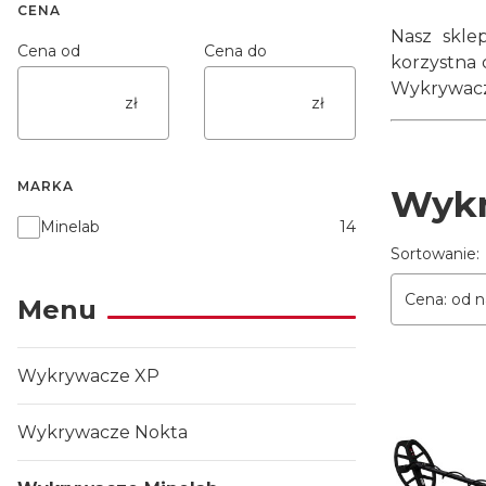
CENA
Nasz skle
Cena od
Cena do
korzystna 
Wykrywacze
zł
zł
MARKA
Wykr
Marka
Minelab
14
Lista p
Sortowanie:
Cena: od n
Menu
Wykrywacze XP
Wykrywacze Nokta