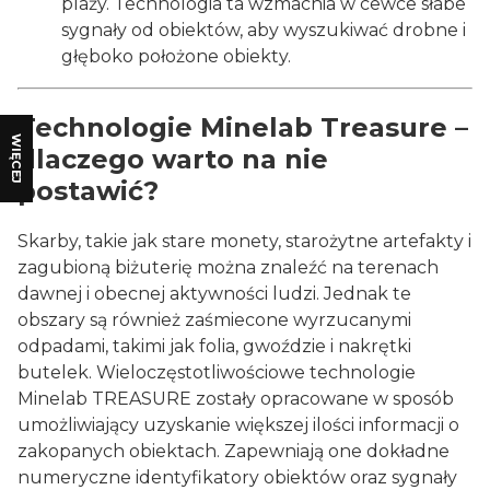
plaży. Technologia ta wzmacnia w cewce słabe
sygnały od obiektów, aby wyszukiwać drobne i
głęboko położone obiekty.
Technologie Minelab Treasure –
WIĘCEJ
dlaczego warto na nie
postawić?
Skarby, takie jak stare monety, starożytne artefakty i
zagubioną biżuterię można znaleźć na terenach
dawnej i obecnej aktywności ludzi. Jednak te
obszary są również zaśmiecone wyrzucanymi
odpadami, takimi jak folia, gwoździe i nakrętki
butelek. Wieloczęstotliwościowe technologie
Minelab TREASURE zostały opracowane w sposób
umożliwiający uzyskanie większej ilości informacji o
zakopanych obiektach. Zapewniają one dokładne
numeryczne identyfikatory obiektów oraz sygnały