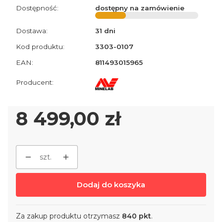
Dostępność:
dostępny na zamówienie
Dostawa:
31 dni
Kod produktu:
3303-0107
EAN:
811493015965
Cena
8 499,00 zł
szt.
Dodaj do koszyka
Za zakup produktu otrzymasz
840 pkt
.