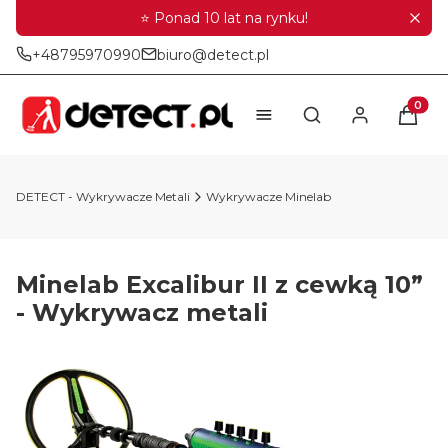
⭐ Ponad 10 lat na rynku!
+48795970990
biuro@detect.pl
Produkt
Otwórz wyszukiwar
DETECT - Wykrywacze Metali
Wykrywacze Minelab
Minelab Excalibur II z cewką 10”
- Wykrywacz metali