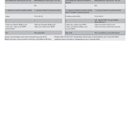
#waterproof
Certyfikaty i ostrzeżenie
bezpieczeństwa
Producent:
Europe Minelab International Ltd.
Adres:
Penrose One, Penrose Dock, T23KW81
Cork, Irlandia