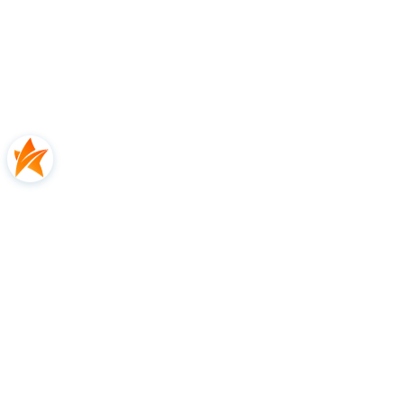
E-mail:
service@minelab.com
Osoba odpowiedzialna na terenie UE:
Europe Minelab International Ltd.
Adres:
Penrose One, Penrose Dock, T23KW81
Cork, Irlandia
E-mail:
service@minelab.com