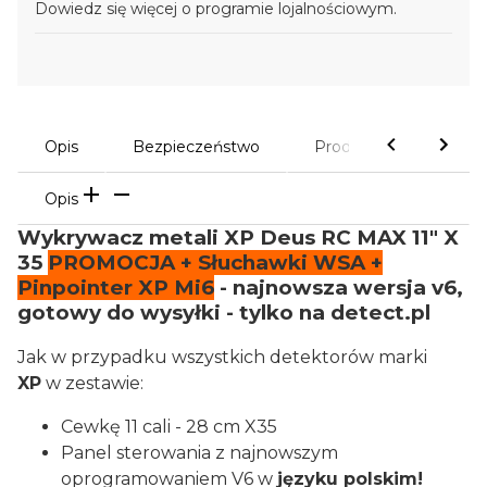
Dowiedz się
więcej o programie lojalnościowym.
Opis
Bezpieczeństwo
Produkty powiązane
Opis
Wykrywacz metali XP Deus RC MAX 11" X
35
PROMOCJA + Słuchawki WSA +
Pinpointer XP Mi6
- najnowsza wersja v6,
gotowy do wysyłki - tylko na detect.pl
Jak w przypadku wszystkich detektorów marki
XP
w zestawie:
Cewkę 11 cali - 28 cm X35
Panel sterowania z najnowszym
oprogramowaniem V6 w
języku polskim!