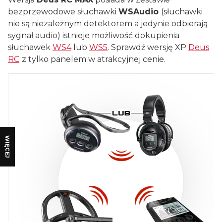
bezprzewodowe słuchawki
WSAudio
(słuchawki
nie są niezależnym detektorem a jedynie odbierają
sygnał audio) istnieje możliwość dokupienia
słuchawek
WS4
lub
WS5
. Sprawdź wersję XP
Deus
RC
z tylko panelem w atrakcyjnej cenie.
WIĘCEJ