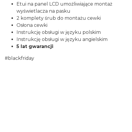
Etui na panel LCD umożliwiające montaż
wyświetlacza na pasku
2 komplety śrub do montażu cewki
Osłona cewki
Instrukcję obsługi w języku polskim
Instrukcję obsługi w języku angielskim
5 lat gwarancji
#blackfriday
Certyfikaty i ostrzeżenie
bezpieczeństwa
Producent:
XPLORER
Adres:
8 rue du développement - ZI de VIC, 31320
Tolosan, Francja