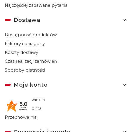
Najczęściej zadawane pytania
Dostawa
Dostępność produktów
Faktury i paragony
Koszty dostawy
Czas realizacji zamówień
Sposoby płatności
Moje konto
Twoje zamówienia
5.0
Ustawienia konta
OCENA
PRODUKTU
Przechowalnia
Gwarancja i zwroty