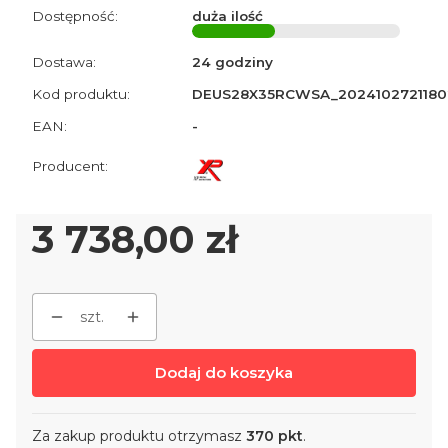
Dostępność:
duża ilość
Dostawa:
24 godziny
Kod produktu:
DEUS28X35RCWSA_2024102721180
EAN:
-
Cena
3 738,00 zł
szt.
Dodaj do koszyka
Za zakup produktu otrzymasz
370 pkt
.