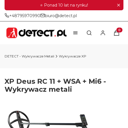
⭐ Ponad 10 lat na rynku!
+48795970990
biuro@detect.pl
Produkt
Otwórz wyszukiwar
DETECT - Wykrywacze Metali
Wykrywacze XP
XP Deus RC 11 + WSA + Mi6 -
Wykrywacz metali