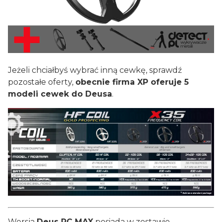
Jeżeli chciałbyś wybrać inną cewkę, sprawdź
pozostałe oferty,
obecnie firma XP oferuje 5
modeli cewek do Deusa
.
Wersja
Deus RC MAX
posiada w zestawie