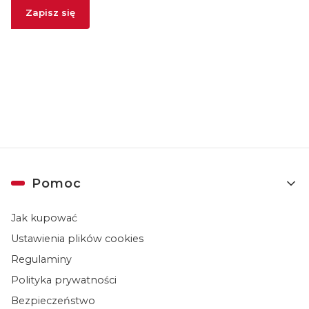
Zapisz się
Zapisując się, akceptujesz nasz
Regulamin
(w zakresie dotyczącym
Newslettera). Przetwarzanie danych odbywa się zgodnie z
Polityką
prywatności
.
Linki w stopce
Pomoc
Jak kupować
Ustawienia plików cookies
Regulaminy
Polityka prywatności
Bezpieczeństwo