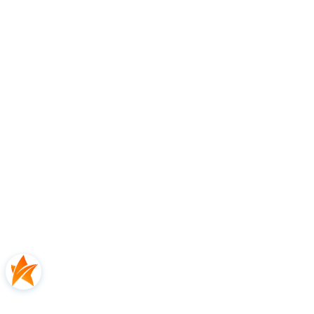
E-mail:
info@xpmetaldetectors.com
Osoba odpowiedzialna na terenie UE:
XPLORER Alain LOUBET
Adres:
8 rue du développement - ZI de VIC,
31320 Tolosan, Francja
Telefon:
+33(0 5 34 43 10 52
E-mail:
info@xpmetaldetectors.com