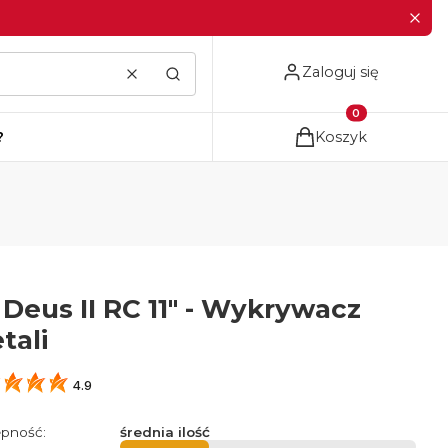
Zaloguj się
Wyczyść
Szukaj
Produkty w koszyku
?
Koszyk
 Deus II RC 11" - Wykrywacz
tali
4.9
pność:
średnia ilość