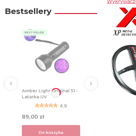
Wykrywacz
Bestsellery
BESTSELLER
Amber Lighr Original 51 -
Latarka UV
4.9
Cena
89,00 zł
Do koszyka