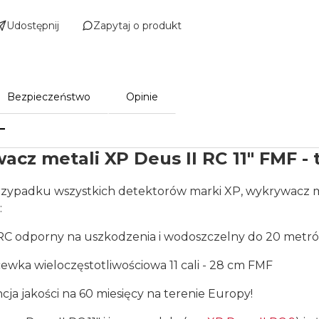
Udostępnij
Zapytaj o produkt
Bezpieczeństwo
Opinie
cz metali XP Deus II RC 11" FMF
- 
rzypadku wszystkich detektorów marki XP, wykrywacz met
:
RC odporny na uszkodzenia i wodoszczelny do 20 metró
ewka wieloczęstotliwościowa 11 cali - 28 cm FMF
cja jakości na 60 miesięcy na terenie Europy!