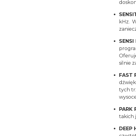
doskon
SENSI
kHz. W
zaniec
SENSI
progra
Oferuj
silnie
FAST 
dźwięk
tych t
wysoce
PARK 
takich 
DEEP 
częstot