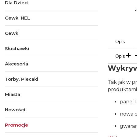
Dla Dzieci
Cewki NEL
Cewki
Opis
Słuchawki
Opis
Akcesoria
Wykrywa
Torby, Plecaki
Tak jak w p
produktami
Miasta
panel 
Nowości
nowa c
Promocje
gwaran
Koniec menu