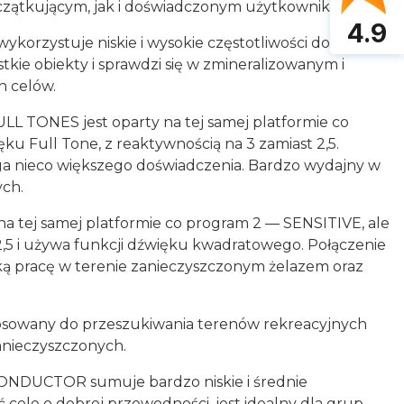
zątkującym, jak i doświadczonym użytkownikom.
4.9
ykorzystuje niskie i wysokie częstotliwości do 40
ie obiekty i sprawdzi się w zmineralizowanym i
h celów.
LL TONES jest oparty na tej samej platformie co
ku Full Tone, z reaktywnością na 3 zamiast 2,5.
ga nieco większego doświadczenia. Bardzo wydajny w
ych.
 na tej samej platformie co program 2 — SENSITIVE, ale
 2,5 i używa funkcji dźwięku kwadratowego. Połączenie
ką pracę w terenie zanieczyszczonym żelazem oraz
stosowany do przeszukiwania terenów rekreacyjnych
 zanieczyszczonych.
CONDUCTOR sumuje bardzo niskie i średnie
ć cele o dobrej przewodności, jest idealny dla grup