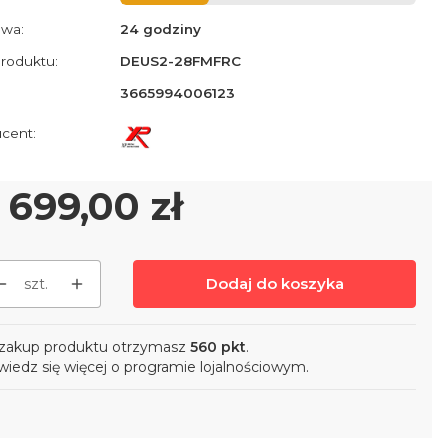
wa:
24 godziny
roduktu:
DEUS2-28FMFRC
3665994006123
ena
 699,00 zł
Dodaj do koszyka
szt.
zakup produktu otrzymasz
560 pkt
.
iedz się
więcej o programie lojalnościowym.