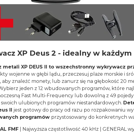
acz XP Deus 2 - idealny w każdym 
metali XP DEUS II to wszechstronny wykrywacz pr
likty wojenne w głębi lądu, przeczesuj plaże morskie i ś
ąki, aby znaleźć monety, lub zanurz się na głębokość 2
Wybierz jeden z 12 wbudowanych programów, które najle
oczesną Fast Multi-Frequency lub dowolną z 49 pojedyn
12 swoich ulubionych programów niestandardowych.
Dete
us II
jest gotowy do pracy od razu po rozpakowaniu wy
owanych programów
przystosowany do konkretnych w
AL FMF
| Najwyższa częstotliwość 40 kHz | GENERAL wyko