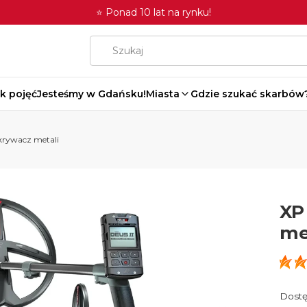
⭐ Ponad 10 lat na rynku!
k pojęć
Jesteśmy w Gdańsku!
Miasta
Gdzie szukać skarbów
ykrywacz metali
XP
me
Dostę