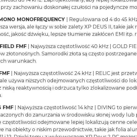
przy zachowaniu doskonałej czułości na pojedyncze mone
 MONO MONOFREQUENCY
| Regulowana od 4 do 45 kHz 
rsza wersja, ale łączy w sobie zalety XP DEUS II, takie ja
ość, jakość dźwięku, lepsze tłumienie zakłóceń EMI itp.
FIELD FMF
| Najwyższa częstotliwość 40 kHz | GOLD FI
w złotonośnych. Samorodki złota są często postrzegane
ych warunkach.
 FMF
| Najwyższa częstotliwość 24 kHz | RELIC jest prz
 ale używa niższych odejmowanych częstotliwości do lok
z niską reaktywnością i odrzuca tylko zlokalizowane po
u.
G FMF
| Najwyższa częstotliwość 14 khz | DIVING to pierw
aczonych do zanurzania w środowisku słonej wody lub p
 częstotliwości odejmowane lepiej lokalizują cenne cele, 
we na obiekty o niskim przewodnictwie, takie jak folia 
11 i 12. Dzięki temu z wykrywaczem XP Deus 2 RC możesz