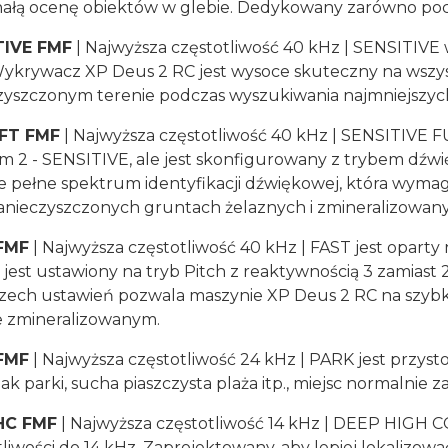
ałą ocenę obiektów w glebie. Dedykowany zarówno poc
TIVE FMF
| Najwyższa częstotliwość 40 kHz | SENSITIVE w
ykrywacz XP Deus 2 RC jest wysoce skuteczny na wszystk
zyszczonym terenie podczas wyszukiwania najmniejszyc
 FT FMF
| Najwyższa częstotliwość 40 kHz | SENSITIVE FU
m 2 - SENSITIVE, ale jest skonfigurowany z trybem dźwię
e pełne spektrum identyfikacji dźwiękowej, która wyma
 zanieczyszczonych gruntach żelaznych i zmineralizowan
FMF
| Najwyższa częstotliwość 40 kHz | FAST jest oparty
 jest ustawiony na tryb Pitch z reaktywnością 3 zamiast
rzech ustawień pozwala maszynie XP Deus 2 RC na szyb
 zmineralizowanym.
FMF
| Najwyższa częstotliwość 24 kHz | PARK jest przy
jak parki, sucha piaszczysta plaża itp., miejsc normalnie
HC FMF
| Najwyższa częstotliwość 14 kHz | DEEP HIGH 
liwości do 14 kHz. Zaprojektowany, aby lepiej lokalizowa