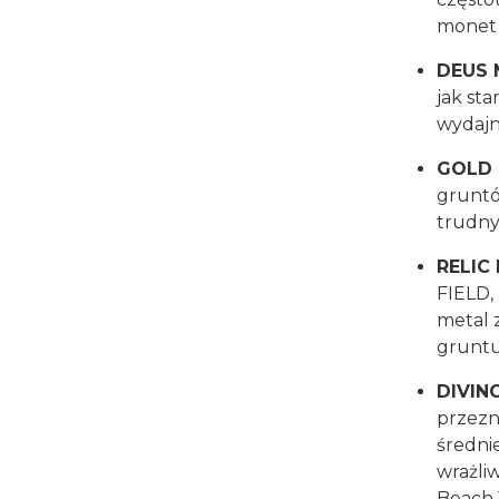
monet 
DEUS
jak sta
wydajn
GOLD 
gruntó
trudn
RELIC
FIELD,
metal 
grunt
DIVIN
przezn
średnie
wrażli
Beach 