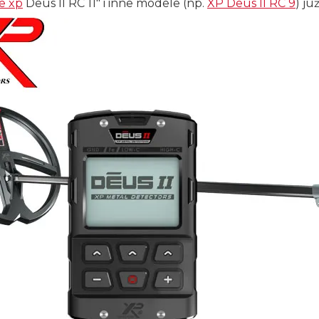
e xp
Deus II RC 11" i inne modele (np.
XP Deus II RC 9
) ju