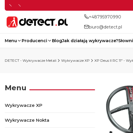
+48795970990
biuro@detect.pl
Menu
Producenci
Blog
Jak działają wykrywacze?
Słowni
DETECT - Wykrywacze Metali
Wykrywacze XP
XP Deus II RC 11" - W
Menu
Wykrywacze XP
Wykrywacze Nokta