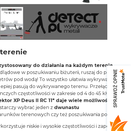
terenie
zystosowany do działania na każdym terenie
.
SPRAWDŹ OPINIE
ródlądowe w poszukiwaniu biżuterii, ruszaj do parków
0 metrów pod wodą! To wszystko ułatwia wykrywacz XP
piej pasują do wykrywanego terenu. Przełączaj się
czych częstotliwości w zakresie od 4 do 45 kHz.
ktor XP Deus II RC 11" daje wiele możliwości
!
starczy wybrać jeden z
dwunastu
arunków terenowych czy też poszukiwania pod wodą:
rzystuje niskie i wysokie częstotliwości i zapewnia