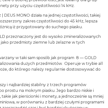
ty przy użyciu częstotliwości 14 kHz.
| DEUS MONO działa na jednej częstotliwości, takiej
k rozszerzony zakres częstotliwości do 45 kHz, lepsza
 różnicą iż przygotowany do suchego piasku.
ELD przeznaczony jest do wysoko zmineralizowanych
 jako przedmioty ziemne lub żelazne w tych
etwarzany w taki sam sposób jak program 8 — GOLD
alizowania dużych przedmiotów. Operuje w trybie all
dłoże, do którego należy regularnie dostosowywać do
szy i najbardziej stabilny z trzech programów
o prostu na mokrym piasku. Jego bardzo niskie i
takie jak pierścionki i monety, a jednocześnie są mniej
aluminiowa, w porównaniu z bardziej czułymi programami
 zaoszczędzić czas i być bardziej skuteczny w