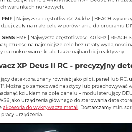
ych warunkach nurkowych.
 FMF
| Najwyższa częstotliwość 24 khz | BEACH wykorzy
ardziej czuły na małe cele w porównaniu do programu DI
 SENS
FMF | Najwyższa częstotliwość 40 kHz | BEACH SE
ałą czułość na najmniejsze cele bez utraty wydajności n
y na mokre warunki, ale także najbardziej reaktywny.
acz XP Deus II RC - precyzyjny de
jący detektora, znany również jako pilot, panel lub R
11". Można go zamocować na sztycy lub przechowywać w k
acisnąć kciukiem na dole panelu – moduł sterujący DEUS 
S6 jako urządzenia głównego do sterowania detektorem
że
akcesoria do wykrywacza metali
. Dostarczamy m.in. s
 pracy urządzenia.