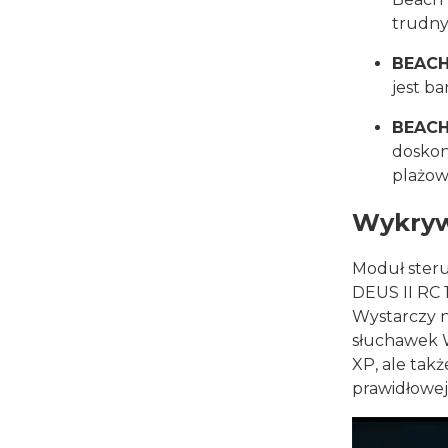
trudn
BEACH
jest b
BEACH
doskon
plażow
Wykryw
Moduł steru
DEUS II RC 
Wystarczy n
słuchawek W
XP, ale tak
prawidłowej