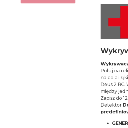
Wykryw
Wykrywacz 
Poluj na re
na pola i ł
Deus 2 RC. 
między jedn
Zapisz do 
Detektor
De
predefini
GENER