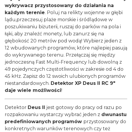
wykrywacz przystosowany do działania na
każdym terenie
. Poluj na relikty wojenne w głębi
lądu,przeczesuj plaże morskie i śródlądowe w
poszukiwaniu biżuterii, ruszaj do parków na pola i
łąki, aby znaleźć monety, lub zanurz się na
głębokość 20 metrów pod wodą! Wybierz jeden z
12 wbudowanych programów, które najlepiej pasują
do wykrywanego terenu. Przełączaj się między
jednoczesną Fast Multi-Frequency lub dowolną z
49 pojedynczych częstotliwości w zakresie od 4 do
45 kHz. Zapisz do 12 swoich ulubionych programów
niestandardowych.
Detektor XP Deus II RC 9"
daje wiele możliwości
!
Detektor
Deus II
jest gotowy do pracy od razu po
rozpakowaniu wystarczy wybrać jeden z
dwunastu
predefiniowanych programów
przystosowany do
konkretnych warunków terenowych czy też