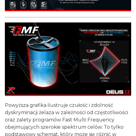
Powyższa grafika ilustruje czułość i zdolność
dyskryminacji żelaza w zależności od częstotliwości
oraz zalety programów Fast Multi Frequency
obejmujących szerokie spektrum celów. To tylko
podstawowy schemat, który może się różnić w