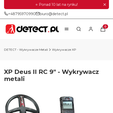
⭐ Ponad 10 lat na rynku!
+48795970990
biuro@detect.pl
Produkt
Otwórz wyszukiwar
DETECT - Wykrywacze Metali
Wykrywacze XP
XP Deus II RC 9" - Wykrywacz
metali