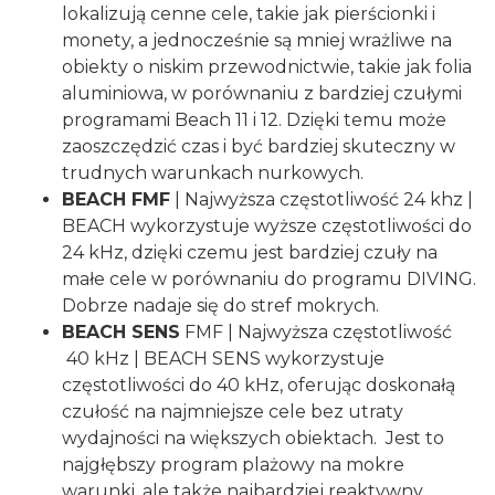
lokalizują cenne cele, takie jak pierścionki i
monety, a jednocześnie są mniej wrażliwe na
obiekty o niskim przewodnictwie, takie jak folia
aluminiowa, w porównaniu z bardziej czułymi
programami Beach 11 i 12. Dzięki temu może
zaoszczędzić czas i być bardziej skuteczny w
trudnych warunkach nurkowych.
BEACH FMF
| Najwyższa częstotliwość 24 khz |
BEACH wykorzystuje wyższe częstotliwości do
24 kHz, dzięki czemu jest bardziej czuły na
małe cele w porównaniu do programu DIVING.
Dobrze nadaje się do stref mokrych.
BEACH SENS
FMF | Najwyższa częstotliwość
40 kHz | BEACH SENS wykorzystuje
częstotliwości do 40 kHz, oferując doskonałą
czułość na najmniejsze cele bez utraty
wydajności na większych obiektach. Jest to
najgłębszy program plażowy na mokre
warunki, ale także najbardziej reaktywny.