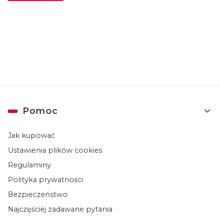
Zapisując się, akceptujesz nasz
Regulamin
(w zakresie dotyczącym
Newslettera). Przetwarzanie danych odbywa się zgodnie z
Polityką
prywatności
.
Linki w stopce
Pomoc
Jak kupować
Ustawienia plików cookies
Regulaminy
Polityka prywatności
Bezpieczeństwo
Najczęściej zadawane pytania