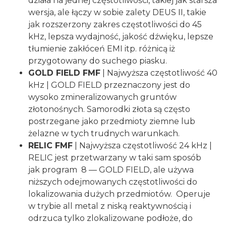
działa na jednej częstotliwości, takiej jak starsza
wersja, ale łączy w sobie zalety DEUS II, takie
jak rozszerzony zakres częstotliwości do 45
kHz, lepsza wydajność, jakość dźwięku, lepsze
tłumienie zakłóceń EMI itp. różnicą iż
przygotowany do suchego piasku.
GOLD FIELD FMF
| Najwyższa częstotliwość 40
kHz | GOLD FIELD przeznaczony jest do
wysoko zmineralizowanych gruntów
złotonośnych. Samorodki złota są często
postrzegane jako przedmioty ziemne lub
żelazne w tych trudnych warunkach.
RELIC FMF
| Najwyższa częstotliwość 24 kHz |
RELIC jest przetwarzany w taki sam sposób
jak program 8 — GOLD FIELD, ale używa
niższych odejmowanych częstotliwości do
lokalizowania dużych przedmiotów. Operuje
w trybie all metal z niską reaktywnością i
odrzuca tylko zlokalizowane podłoże, do