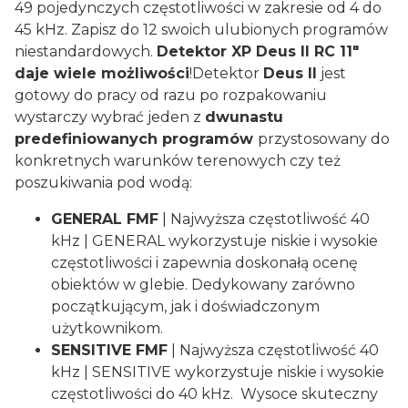
49 pojedynczych częstotliwości w zakresie od 4 do
45 kHz. Zapisz do 12 swoich ulubionych programów
niestandardowych.
Detektor XP Deus II RC 11"
daje wiele możliwości
!Detektor
Deus II
jest
gotowy do pracy od razu po rozpakowaniu
wystarczy wybrać jeden z
dwunastu
predefiniowanych programów
przystosowany do
konkretnych warunków terenowych czy też
poszukiwania pod wodą:
GENERAL FMF
| Najwyższa częstotliwość 40
kHz | GENERAL wykorzystuje niskie i wysokie
częstotliwości i zapewnia doskonałą ocenę
obiektów w glebie. Dedykowany zarówno
początkującym, jak i doświadczonym
użytkownikom.
SENSITIVE FMF
| Najwyższa częstotliwość 40
kHz | SENSITIVE wykorzystuje niskie i wysokie
częstotliwości do 40 kHz. Wysoce skuteczny