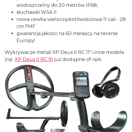
wodoszczelny do 20 metrów IP68,
słuchawki WSA II
nowa cewka wieloczęstotliwościowa 11 cali - 28
cm FMF
gwarancja jakości na 60 miesięcy na terenie
Europy!
Wykrywacze metali XP Deus II RC 11" i inne modele
(np.
XP Deus II RC 9
) już dostępne of ręki.