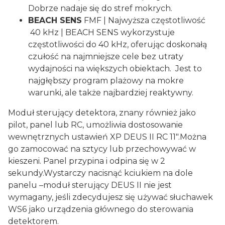
Dobrze nadaje się do stref mokrych.
BEACH SENS
FMF | Najwyższa częstotliwość
40 kHz | BEACH SENS wykorzystuje
częstotliwości do 40 kHz, oferując doskonałą
czułość na najmniejsze cele bez utraty
wydajności na większych obiektach. Jest to
najgłębszy program plażowy na mokre
warunki, ale także najbardziej reaktywny.
Moduł sterujący detektora, znany również jako
pilot, panel lub RC, umożliwia dostosowanie
wewnętrznych ustawień XP DEUS II RC 11".Można
go zamocować na sztycy lub przechowywać w
kieszeni. Panel przypina i odpina się w 2
sekundy.Wystarczy nacisnąć kciukiem na dole
panelu –moduł sterujący DEUS II nie jest
wymagany, jeśli zdecydujesz się używać słuchawek
WS6 jako urządzenia głównego do sterowania
detektorem.