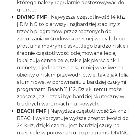
którego należy regularnie dostosowywać do
gruntu.
DIVING FMF
| Najwyższa częstotliwość 14 khz
| DIVING to pierwszy i najbardziej stabilny z
trzech programów przeznaczonych do
zanurzania w środowisku słonej wody lub po
prostu na mokrym piasku. Jego bardzo niskie i
średnie częstotliwości odejmowane lepiej
lokalizują cenne cele, takie jak pierścionki i
monety, a jednocześnie są mniej wrażliwe na
obiekty o niskim przewodnictwie, takie jak folia
aluminiowa, w porównaniu z bardziej czułymi
programami Beach 11 i 12. Dzięki temu może
zaoszczędzić czas i być bardziej skuteczny w
trudnych warunkach nurkowych.
BEACH FMF
| Najwyższa częstotliwość 24 khz |
BEACH wykorzystuje wyższe częstotliwości do
24 kHz, dzięki czemu jest bardziej czuły na
małe cele w porównaniu do programu DIVING.