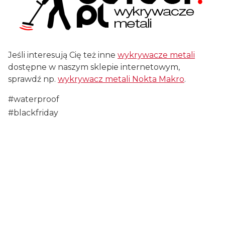
Jeśli interesują Cię też inne
wykrywacze metali
dostępne w naszym sklepie internetowym,
sprawdź np.
wykrywacz metali Nokta Makro
.
#waterproof
#waterproof
#blackfriday
#waterproof
Certyfikaty i ostrzeżenie
bezpieczeństwa
Producent:
XPLORER