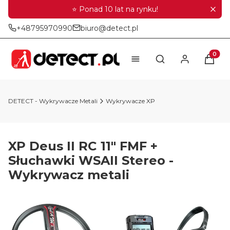
⭐ Ponad 10 lat na rynku!
+48795970990
biuro@detect.pl
Produkt
Otwórz wyszukiwar
DETECT - Wykrywacze Metali
Wykrywacze XP
XP Deus II RC 11" FMF +
Słuchawki WSAII Stereo -
Wykrywacz metali