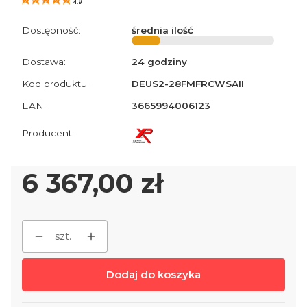
4.9
Dostępność:
średnia ilość
Dostawa:
24 godziny
Kod produktu:
DEUS2-28FMFRCWSAII
EAN:
3665994006123
Cena
6 367,00 zł
szt.
Dodaj do koszyka