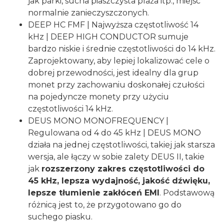
jak parki, sucha piaszczysta plaża itp., miejsc
normalnie zanieczyszczonych.
DEEP HC FMF | Najwyższa częstotliwość 14
kHz | DEEP HIGH CONDUCTOR sumuje
bardzo niskie i średnie częstotliwości do 14 kHz.
Zaprojektowany, aby lepiej lokalizować cele o
dobrej przewodności, jest idealny dla grup
monet przy zachowaniu doskonałej czułości
na pojedyncze monety przy użyciu
częstotliwości 14 kHz.
DEUS MONO MONOFREQUENCY |
Regulowana od 4 do 45 kHz | DEUS MONO
działa na jednej częstotliwości, takiej jak starsza
wersja, ale łączy w sobie zalety DEUS II, takie
jak
rozszerzony zakres częstotliwości do
45 kHz, lepsza wydajność, jakość dźwięku,
lepsze tłumienie zakłóceń EMI
. Podstawową
różnicą jest to, że przygotowano go do
suchego piasku.