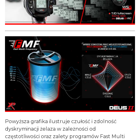
Powyższa grafika ilustruje czułość i zdolność
dyskryminacji żelaza w zależności od
częstotliwości oraz zalety programów Fast Multi