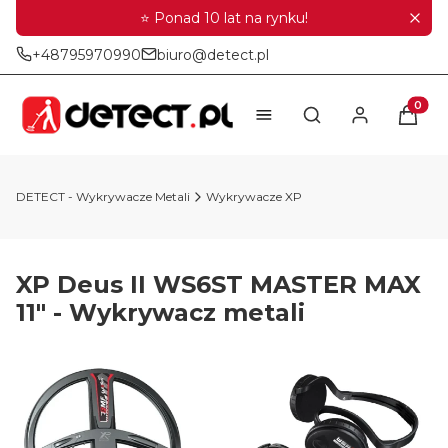
⭐ Ponad 10 lat na rynku!
+48795970990
biuro@detect.pl
Produkt
Otwórz wyszukiwar
DETECT - Wykrywacze Metali
Wykrywacze XP
XP Deus II WS6ST MASTER MAX
11" - Wykrywacz metali