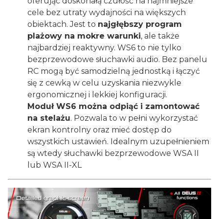
oferując doskonałą czułość na najmniejsze
cele bez utraty wydajności na większych
obiektach. Jest to
najgłębszy program
plażowy na mokre warunki
, ale także
najbardziej reaktywny. WS6 to nie tylko
bezprzewodowe słuchawki audio. Bez panelu
RC mogą być samodzielną jednostką i łączyć
się z cewką w celu uzyskania niezwykle
ergonomicznej i lekkiej konfiguracji.
Moduł WS6 można odpiąć i zamontować
na stelażu
. Pozwala to w pełni wykorzystać
ekran kontrolny oraz mieć dostęp do
wszystkich ustawień. Idealnym uzupełnieniem
są wtedy słuchawki bezprzewodowe WSA II
lub WSA II-XL