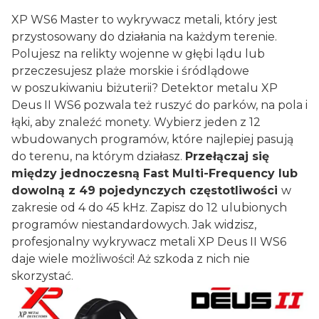
XP WS6 Master to wykrywacz metali, który jest
przystosowany do działania na każdym terenie.
Polujesz na relikty wojenne w głębi lądu lub
przeczesujesz plaże morskie i śródlądowe
w poszukiwaniu biżuterii? Detektor metalu XP
Deus II WS6 pozwala też ruszyć do parków, na pola i
łąki, aby znaleźć monety. Wybierz jeden z 12
wbudowanych programów, które najlepiej pasują
do terenu, na którym działasz.
Przełączaj się
między jednoczesną Fast Multi-Frequency lub
dowolną z 49 pojedynczych częstotliwości
w
zakresie od 4 do 45 kHz. Zapisz do 12 ulubionych
programów niestandardowych. Jak widzisz,
profesjonalny wykrywacz metali XP Deus II WS6
daje wiele możliwości! Aż szkoda z nich nie
skorzystać.