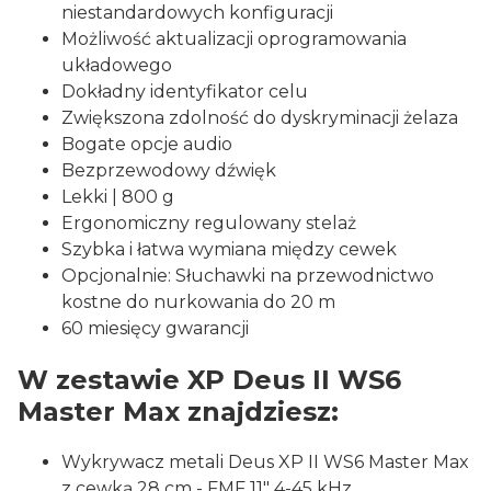
niestandardowych konfiguracji
Możliwość aktualizacji oprogramowania
układowego
Dokładny identyfikator celu
Zwiększona zdolność do dyskryminacji żelaza
Bogate opcje audio
Bezprzewodowy dźwięk
Lekki | 800 g
Ergonomiczny regulowany stelaż
Szybka i łatwa wymiana między cewek
Opcjonalnie: Słuchawki na przewodnictwo
kostne do nurkowania do 20 m
60 miesięcy gwarancji
W zestawie XP Deus II WS6
Master Max znajdziesz:
Wykrywacz metali Deus XP II WS6 Master Max
z cewką 28 cm - FMF 11" 4-45 kHz