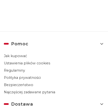
Newslettera). Przetwarzanie danych odbywa się zgodnie z
Polityką
prywatności
.
Linki w stopce
Pomoc
Jak kupować
Ustawienia plików cookies
Regulaminy
Polityka prywatności
Bezpieczeństwo
Najczęściej zadawane pytania
Dostawa