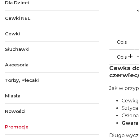
Dla Dzieci
Cewki NEL
Cewki
Opis
Słuchawki
Opis
Akcesoria
Cewka do
czerwiec/l
Torby, Plecaki
Jak w przyp
Miasta
Cewką 
Sztyca
Nowości
Osłona
Gwaran
Promocje
Długo wycz
Koniec menu