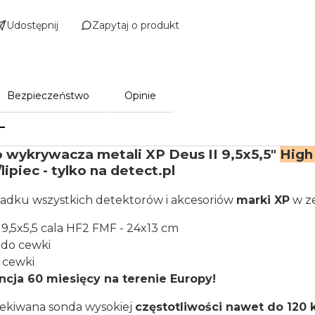
Udostępnij
Zapytaj o produkt
Bezpieczeństwo
Opinie
 wykrywacza metali XP Deus II 9,5x5,5"
High
ipiec - tylko na detect.pl
adku wszystkich detektorów i akcesoriów
marki XP
w ze
9,5x5,5 cala HF2 FMF - 24x13 cm
 do cewki
 cewki
cja 60 miesięcy na terenie Europy!
ekiwana sonda wysokiej
częstotliwości nawet do 120 