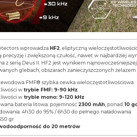
etectors wprowadza
HF2
, eliptyczną wieloczęstotliwoś
 precyzję i zwiększoną czułość, nawet w najbardziej 
a z serią Deus II. HF2 jest wynikiem najnowocześniejszej
wanych glebach, obszarach zanieczyszczonych żelazem 
ewodowa FMF® szybka cewka wieloczęstotliwościowa
tliwości w
trybie FMF: 9-90 kHz
tliwości w
trybie mono: 9-120 kHz
ana bateria litowa: pojemność
2300 mAh
, ponad
10 g
adowania: 4h30 do 95% / 6h30 do pełnego naładowania
50 gr
wodoodporność do 20 metrów