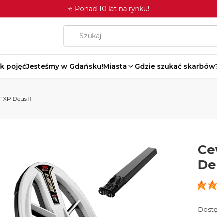
⭐ Ponad 10 lat na rynku!
k pojęć
Jesteśmy w Gdańsku!
Miasta
Gdzie szukać skarbów
 XP Deus II
Ce
Deu
Dostę