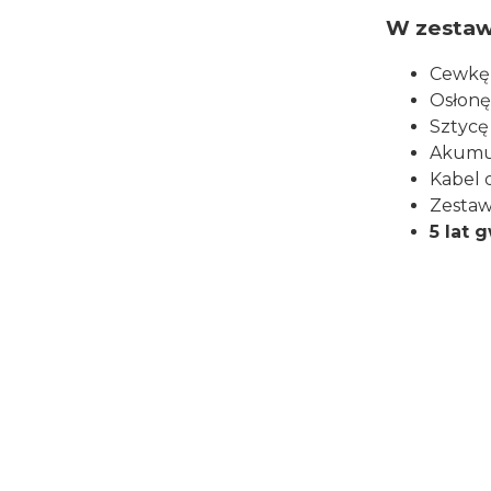
W zestaw
Cewkę 
Osłonę
Sztycę
Akumul
Kabel 
Zestaw
5 lat 
Certyfik
Producent:
XPLORE
Adres:
8 r