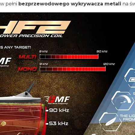
w pełni
bezprzewodowego wykrywacza metali
na św