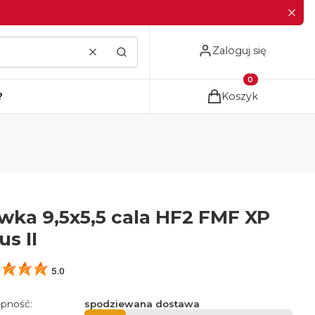
Zaloguj się
Wyczyść
Szukaj
Produkty w koszyku
?
Koszyk
wka 9,5x5,5 cala HF2 FMF XP
s II
5.0
pność:
spodziewana dostawa