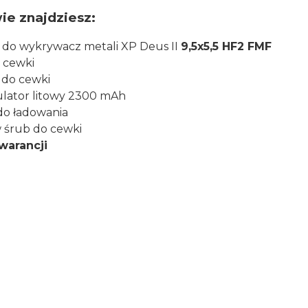
ie znajdziesz:
do wykrywacz metali XP Deus II
9,5x5,5 HF2 FMF
 cewki
 do cewki
ator litowy 2300 mAh
do ładowania
 śrub do cewki
gwarancji
aty i ostrzeżenie bezpieczeństwa
R
ue du développement - ZI de VIC, 31320 Tolosan, Francj