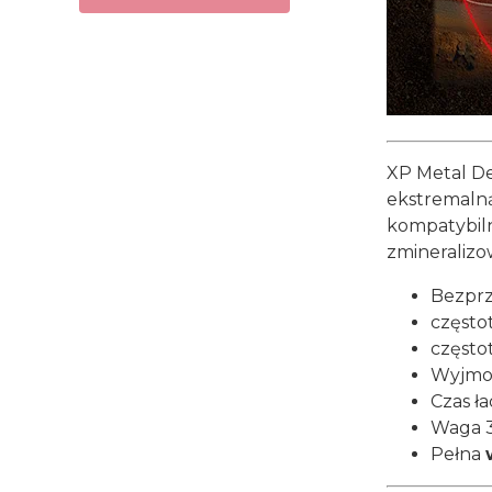
XP Metal D
ekstremalną
kompatybiln
zmineralizo
Bezprz
często
często
Wyjmow
Czas ł
Waga 3
Pełna