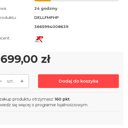
wa:
24 godziny
roduktu:
DELLFMFHP
3665994008639
ena
 699,00 zł
Dodaj do koszyka
szt.
zakup produktu otrzymasz
160 pkt
.
iedz się
więcej o programie lojalnościowym.