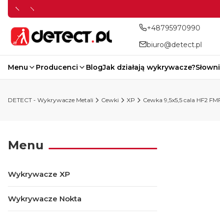
+48795970990
biuro@detect.pl
Menu
Producenci
Blog
Jak działają wykrywacze?
Słowni
DETECT - Wykrywacze Metali
Cewki
XP
Cewka 9,5x5,5 cala HF2 FMF
Menu
Wykrywacze XP
Wykrywacze Nokta