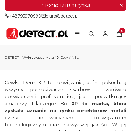
⭐ Ponad 10 lat na rynku!
+48795970990
biuro@detect.pl
Produkt
Otwórz wyszukiwar
DETECT - Wykrywacze Metali
Cewki NEL
Cewka Deus XP to rozwiązanie, które pokochają
wszyscy poszukiwacze skarbów – zarówno
doświadczeni profesjonaliści, jak i początkujący
amatorzy. Dlaczego? Bo
XP to marka, która
zyskała uznanie na rynku detektorów metali
dzięki innowacyjnym rozwiązaniom
technologicznym oraz najwyższej jakości. W jej