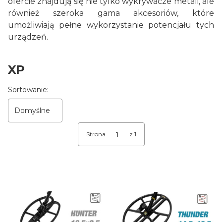
ofercie znajdują się nie tylko wykrywacze metali, ale
również szeroka gama akcesoriów, które
umożliwiają pełne wykorzystanie potencjału tych
urządzeń.
XP
Lista produktów
Sortowanie:
Domyślne
Strona
z 1