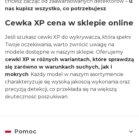
chcesz zacząć od zaawansowanych detektorów –
u
nas kupisz wszystko, co potrzebujesz
.
Cewka XP cena w sklepie online
Jeśli szukasz cewki XP do wykrywacza, która spełni
Twoje oczekiwania, warto zwrócić uwagę na
modele dostępne w naszym sklepie. Oferujemy
cewki XP w różnych wariantach, które sprawdzą
się zarówno w warunkach suchych, jak i
mokrych
. Każdy model w naszym asortymencie
charakteryzuje się wysoką jakością wykonania oraz
precyzją detekcji, co przekłada się na większą
skuteczność poszukiwań.
Linki w stopce
Pomoc