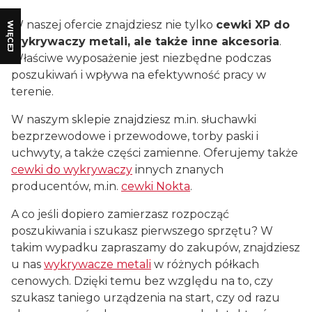
W naszej ofercie znajdziesz nie tylko
cewki XP do
WIĘCEJ
wykrywaczy metali, ale także inne akcesoria
.
Właściwe wyposażenie jest niezbędne podczas
poszukiwań i wpływa na efektywność pracy w
terenie.
W naszym sklepie znajdziesz m.in. słuchawki
bezprzewodowe i przewodowe, torby paski i
uchwyty, a także części zamienne. Oferujemy także
cewki do wykrywaczy
innych znanych
producentów, m.in.
cewki Nokta
.
A co jeśli dopiero zamierzasz rozpocząć
poszukiwania i szukasz pierwszego sprzętu? W
takim wypadku zapraszamy do zakupów, znajdziesz
u nas
wykrywacze metali
w różnych półkach
cenowych. Dzięki temu bez względu na to, czy
szukasz taniego urządzenia na start, czy od razu