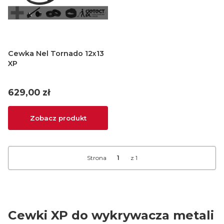
Cewka Nel Tornado 12x13
XP
Cena
629,00 zł
Zobacz produkt
Strona
z 1
Cewki XP do wykrywacza metali