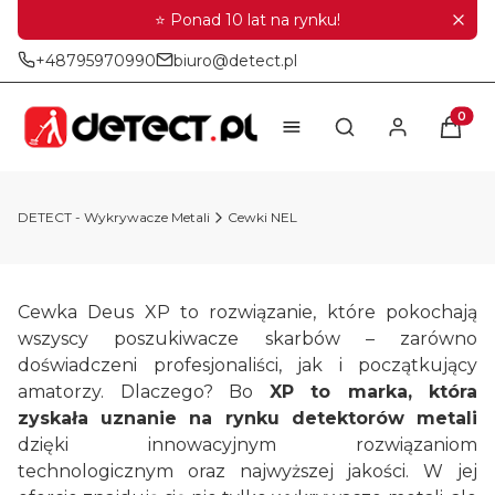
⭐ Ponad 10 lat na rynku!
+48795970990
biuro@detect.pl
Produkt
Otwórz wyszukiwar
DETECT - Wykrywacze Metali
Cewki NEL
Cewka Deus XP to rozwiązanie, które pokochają
wszyscy poszukiwacze skarbów – zarówno
doświadczeni profesjonaliści, jak i początkujący
amatorzy. Dlaczego? Bo
XP to marka, która
zyskała uznanie na rynku detektorów metali
dzięki innowacyjnym rozwiązaniom
technologicznym oraz najwyższej jakości. W jej