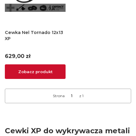
Cewka Nel Tornado 12x13
XP
Cena
629,00 zł
Zobacz produkt
Strona
z 1
Cewki XP do wykrywacza metali