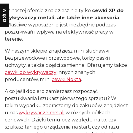
W naszej ofercie znajdziesz nie tylko
cewki XP do
WIĘCEJ
wykrywaczy metali, ale także inne akcesoria
.
Właściwe wyposażenie jest niezbędne podczas
poszukiwań i wpływa na efektywność pracy w
terenie.
W naszym sklepie znajdziesz m.in. słuchawki
bezprzewodowe i przewodowe, torby paski i
uchwyty, a także części zamienne. Oferujemy także
cewki do wykrywaczy
innych znanych
producentów, m.in.
cewki Nokta
.
A co jeśli dopiero zamierzasz rozpocząć
poszukiwania i szukasz pierwszego sprzętu? W
takim wypadku zapraszamy do zakupów, znajdziesz
u nas
wykrywacze metali
w różnych półkach
cenowych. Dzięki temu bez względu na to, czy
szukasz taniego urządzenia na start, czy od razu