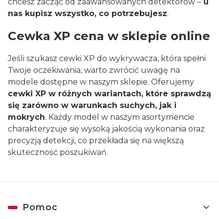
chcesz zacząć od zaawansowanych detektorów –
u
nas kupisz wszystko, co potrzebujesz
.
Cewka XP cena w sklepie online
Jeśli szukasz cewki XP do wykrywacza, która spełni
Twoje oczekiwania, warto zwrócić uwagę na
modele dostępne w naszym sklepie. Oferujemy
cewki XP w różnych wariantach, które sprawdzą
się zarówno w warunkach suchych, jak i
mokrych
. Każdy model w naszym asortymencie
charakteryzuje się wysoką jakością wykonania oraz
precyzją detekcji, co przekłada się na większą
skuteczność poszukiwań.
Linki w stopce
Pomoc