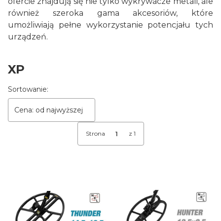
ofercie znajdują się nie tylko wykrywacze metali, ale
również szeroka gama akcesoriów, które
umożliwiają pełne wykorzystanie potencjału tych
urządzeń.
XP
Lista produktów
Sortowanie:
Cena: od najwyższej
Strona
z 1