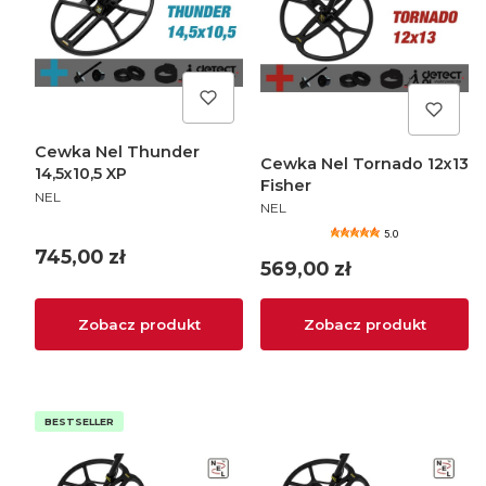
Cewka Nel Thunder
Cewka Nel Tornado 12x13
14,5x10,5 XP
Fisher
PRODUCENT
NEL
PRODUCENT
NEL
5.0
Cena
745,00 zł
Cena
569,00 zł
Zobacz produkt
Zobacz produkt
BESTSELLER