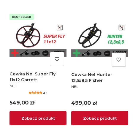
BESTSELLER
Cewka Nel Super Fly
Cewka Nel Hunter
11x12 Garrett
12,5x8,5 Fisher
PRODUCENT
PRODUCENT
NEL
NEL
4.8
Cena
549,00 zł
Cena
499,00 zł
Zobacz produkt
Zobacz produkt