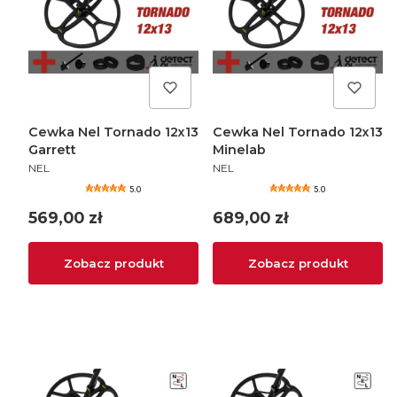
Cewka Nel Tornado 12x13
Cewka Nel Tornado 12x13
Garrett
Minelab
PRODUCENT
PRODUCENT
NEL
NEL
5.0
5.0
Cena
Cena
569,00 zł
689,00 zł
Zobacz produkt
Zobacz produkt