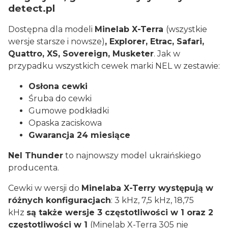
detect.pl
Dostępna dla modeli
Minelab X-Terra
(wszystkie
wersje starsze i nowsze)
, Explorer, Etrac, Safari,
Quattro, XS, Sovereign, Musketer
. Jak w
przypadku wszystkich cewek marki NEL w zestawie:
Osłona cewki
Śruba do cewki
Gumowe podkładki
Opaska zaciskowa
Gwarancja 24 miesiące
Nel Thunder
to najnowszy model ukraińskiego
producenta.
Cewki w wersji do
Minelaba X-Terry występują w
różnych konfiguracjach
: 3 kHz, 7,5 kHz, 18,75
kHz
są także wersje 3 częstotliwości w 1 oraz 2
częstotliwości w 1
(Minelab X-Terra 305 nie