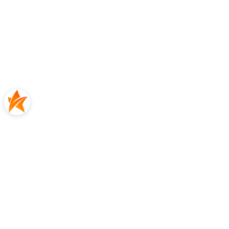
5.0
Na podstawie
1
opinii
Ocena
Jak zbieramy opinie?
Ryszard
zweryfikowano
Ocena klienta:
Doskonale
0
0
2021-06-08
zebranych i zweryfikowanych przez