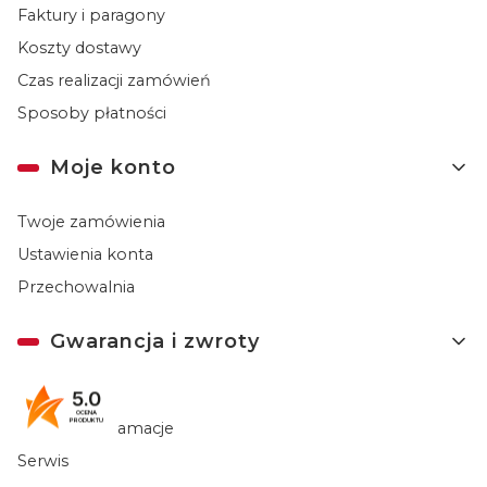
Faktury i paragony
Koszty dostawy
Czas realizacji zamówień
Sposoby płatności
Moje konto
Twoje zamówienia
Ustawienia konta
Przechowalnia
Gwarancja i zwroty
Gwarancja
5.0
OCENA
PRODUKTU
Zwroty i reklamacje
Serwis