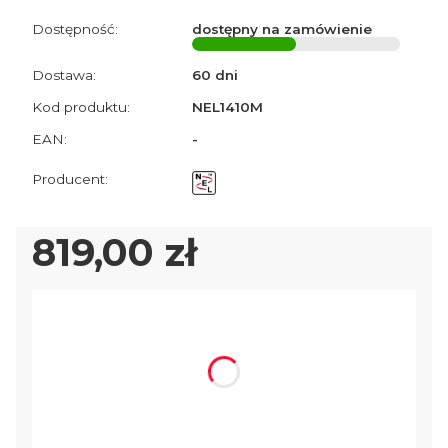
Dostępność:
dostępny na zamówienie
Dostawa:
60 dni
Kod produktu:
NEL1410M
EAN:
-
Cena
819,00 zł
Wybierz wariant produktu:
Poszczególne warianty mogą różnić się ceną
*
Wybierz model wykrywacza
Wybierz