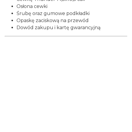
Osłona cewki
Śrubę oraz gumowe podkładki
Opaskę zaciskową na przewód
Dowód zakupu i kartę gwarancyjną
Certyfikaty i ostrzeżenie
bezpieczeństwa
Producent:
Nel Coils LTD
Adres:
Str. Klochkovskaya 192а ap. 327, 61145
Kharkov, Ukraina
E-mail:
nelsale@ukr.net
Importer: