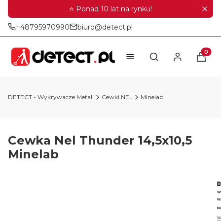
⭐ Ponad 10 lat na rynku!
+48795970990
biuro@detect.pl
Produkt
Otwórz wyszukiwar
DETECT - Wykrywacze Metali
Cewki NEL
Minelab
Cewka Nel Thunder 14,5x10,5
Minelab