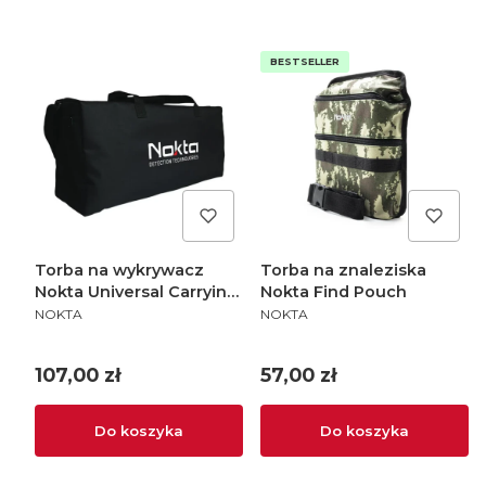
BESTSELLER
Torba na wykrywacz
Torba na znaleziska
Nokta Universal Carrying
Nokta Find Pouch
PRODUCENT
PRODUCENT
Bag
NOKTA
NOKTA
Cena
Cena
107,00 zł
57,00 zł
Do koszyka
Do koszyka