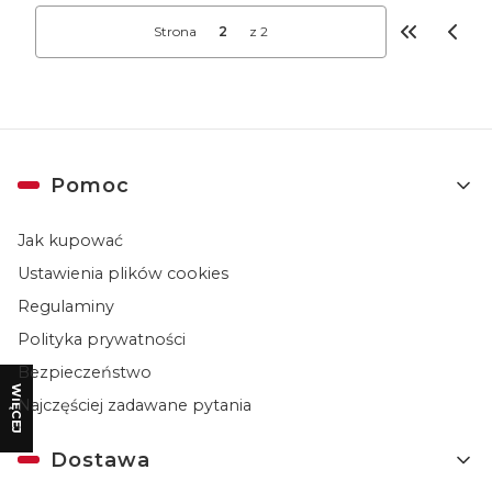
Strona
z 2
Wróć do pi
Linki w stopce
Pomoc
Jak kupować
Ustawienia plików cookies
Regulaminy
Polityka prywatności
Bezpieczeństwo
WIĘCEJ
Najczęściej zadawane pytania
Dostawa