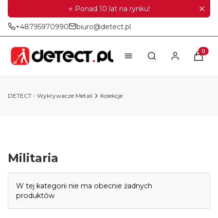
⭐ Ponad 10 lat na rynku!
+48795970990
biuro@detect.pl
Produkt
Otwórz wyszukiwar
DETECT - Wykrywacze Metali
Kolekcje
Militaria
Lista produktów
W tej kategorii nie ma obecnie żadnych
produktów