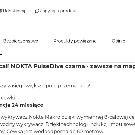
Udostępnij
Zapytaj o produkt
Bezpieczeństwo
Produkty powiązane
Opinie
ali NOKTA PulseDive czarna - zawsze na maga
zy zasięg i większe pole przemiatania!
 cewki
ncja 24 miesiące
 wykrywacz Nokta Makro dzięki wymiennej 8-calowej c
odny wykrywacz. Dzięki technologii indukcji impulsowej
by. Cewka jest wodoodporna do 60 metrów.