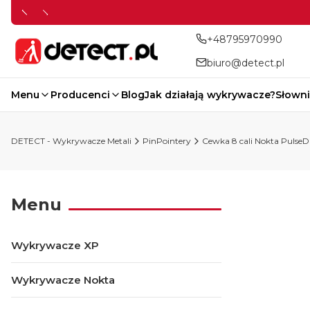
+48795970990
biuro@detect.pl
Menu
Producenci
Blog
Jak działają wykrywacze?
Słowni
DETECT - Wykrywacze Metali
PinPointery
Cewka 8 cali Nokta PulseD
Menu
Wykrywacze XP
Wykrywacze Nokta