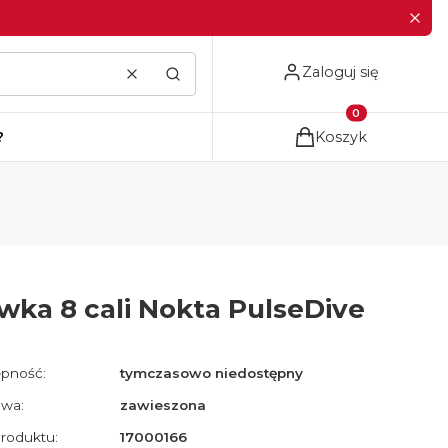
Zaloguj się
Wyczyść
Szukaj
Produkty w koszyku
?
Koszyk
wka 8 cali Nokta PulseDive
pność:
tymczasowo niedostępny
wa:
zawieszona
roduktu:
17000166