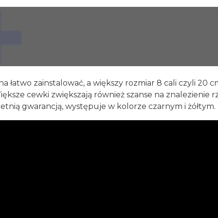
 łatwo zainstalować, a większy rozmiar 8 cali czyli 20 
Większe cewki zwiększają również szanse na znalezienie r
etnią gwarancją, występuje w kolorze czarnym i żółtym.