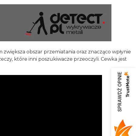
cm zwiększa obszar przemiatania oraz znacząco wpłynie
zeczy, które inni poszukiwacze przeoczyli. Cewka jest
SPRAWDŹ OPINIE