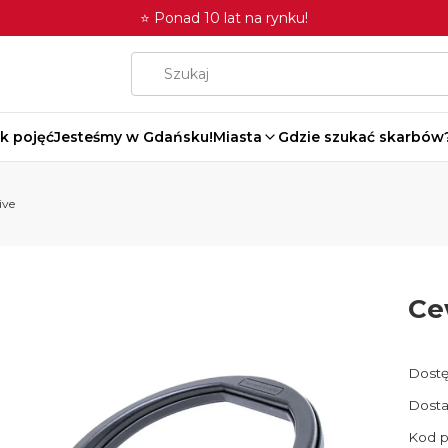
⭐ Ponad 10 lat na rynku!
k pojęć
Jesteśmy w Gdańsku!
Miasta
Gdzie szukać skarbów
ive
Ce
Dostę
Dosta
Kod p