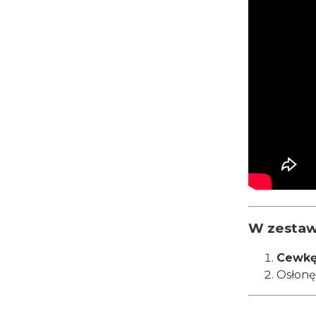
W zestaw
Cewkę 
Osłonę