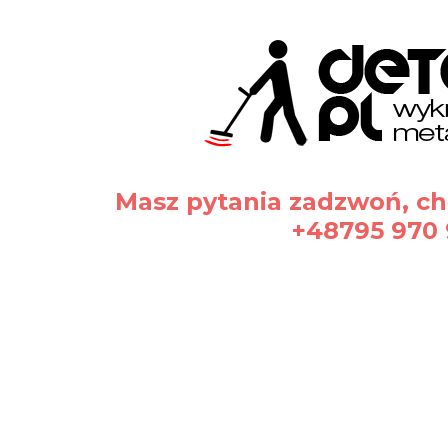
Masz pytania zadzwoń, c
+48795 970
aty i ostrzeżenie bezpieczeństwa
hendislik AS.
elek Aras Blv. No:1, 34953 Aydinli KOSB, Tuzla, Istanbul, 