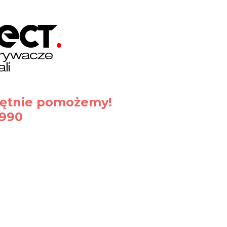
hętnie pomożemy!
 990
34953 Istanbul, Turcja