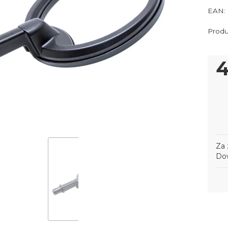
EAN:
C
4
Za 
Dow