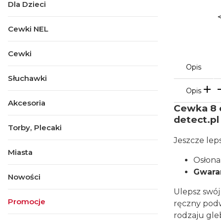
Dla Dzieci
Cewki NEL
Cewki
Opis
Słuchawki
Opis
Akcesoria
Cewka 8 c
detect.pl
Torby, Plecaki
Jeszcze leps
Miasta
Osłona
Gwara
Nowości
Ulepsz swój
Promocje
ręczny podw
rodzaju gle
Koniec menu