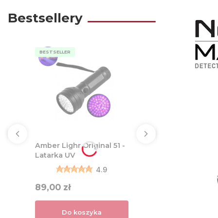
Bestsellery
BESTSELLER
Amber Lighr Original 51 -
Latarka UV
4.9
Cena
89,00 zł
Do koszyka