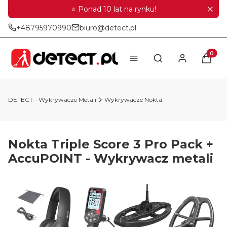
⭐ Ponad 10 lat na rynku!
+48795970990
biuro@detect.pl
Produkt
Otwórz wyszukiwar
DETECT - Wykrywacze Metali
Wykrywacze Nokta
Nokta Triple Score 3 Pro Pack +
AccuPOINT - Wykrywacz metali