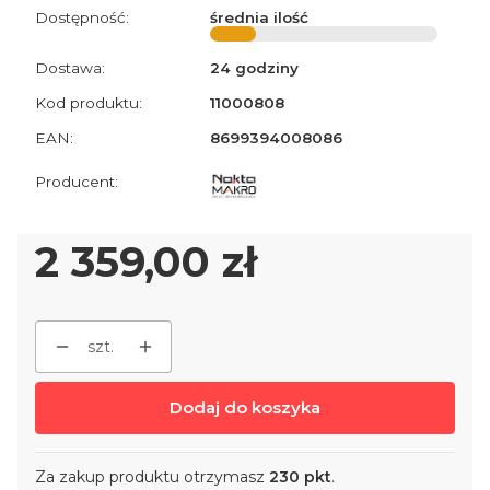
Dostępność:
średnia ilość
Dostawa:
24 godziny
Kod produktu:
11000808
EAN:
8699394008086
Cena
2 359,00 zł
szt.
Dodaj do koszyka
Za zakup produktu otrzymasz
230 pkt
.