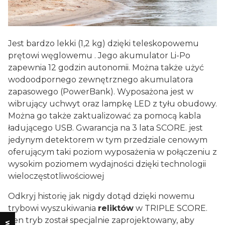
Jest bardzo lekki (1,2 kg) dzięki teleskopowemu
prętowi węglowemu . Jego akumulator Li-Po
zapewnia 12 godzin autonomii. Można także użyć
wodoodpornego zewnętrznego akumulatora
zapasowego (PowerBank). Wyposażona jest w
wibrujący uchwyt oraz lampkę LED z tyłu obudowy.
Można go także zaktualizować za pomocą kabla
ładującego USB. Gwarancja na 3 lata SCORE. jest
jedynym detektorem w tym przedziale cenowym
oferującym taki poziom wyposażenia w połączeniu z
wysokim poziomem wydajności dzięki technologii
wieloczęstotliwościowej
Odkryj historię jak nigdy dotąd dzięki nowemu
trybowi wyszukiwania
reliktów
w TRIPLE SCORE.
Ten tryb został specjalnie zaprojektowany, aby