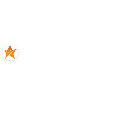
Nokta Muhendislik AS.
Adres:
Melek Aras Blv. No:1, 34953 Aydinli KOSB,
Tuzla, Istanbul, 34953 Istanbul, Turcja
Telefon:
+90 (216 415 56 86
E-mail:
info@noktadetectors.com
Osoba odpowiedzialna na terenie UE:
Nokta Muhendislik AS Cihat Omay
Adres:
Bunde-West 28, 26831 Bunde, Niemcy
E-mail:
cihat.omay@noktadetectors.com