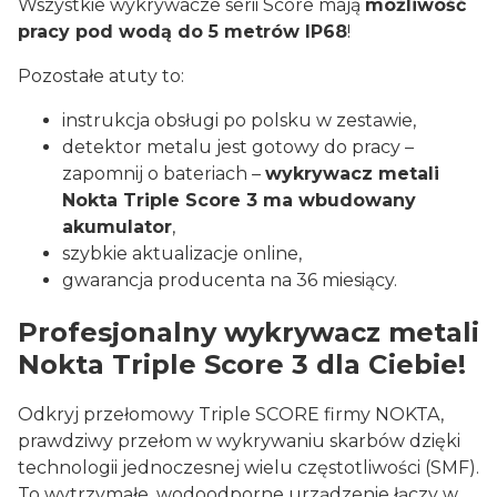
Wszystkie wykrywacze serii Score mają
możliwość
pracy pod wodą do 5 metrów IP68
!
Pozostałe atuty to:
instrukcja obsługi po polsku w zestawie,
detektor metalu jest gotowy do pracy –
zapomnij o bateriach –
wykrywacz metali
Nokta Triple Score 3 ma wbudowany
akumulator
,
szybkie aktualizacje online,
gwarancja producenta na 36 miesiący.
Profesjonalny wykrywacz metali
Nokta Triple Score 3 dla Ciebie!
Odkryj przełomowy Triple SCORE firmy NOKTA,
prawdziwy przełom w wykrywaniu skarbów dzięki
technologii jednoczesnej wielu częstotliwości (SMF).
To wytrzymałe, wodoodporne urządzenie łączy w