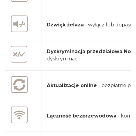
Dźwięk żelaza
- wyłącz lub dopasuj
Dyskryminacja przedziałowa Not
dyskryminacji.
Aktualizacje online
- bezpłatne po
Łączność bezprzewodowa
- kompa