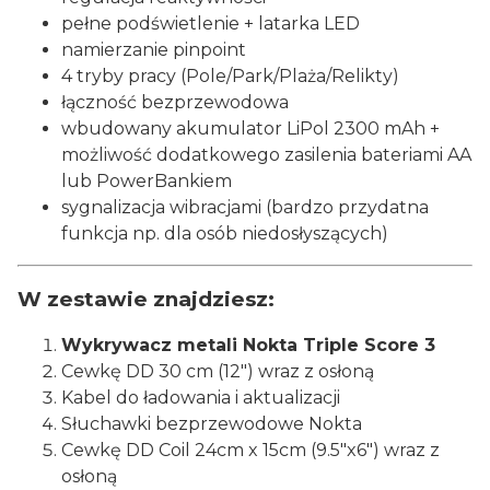
pełne podświetlenie + latarka LED
namierzanie pinpoint
4 tryby pracy (Pole/Park/Plaża/Relikty)
łączność bezprzewodowa
wbudowany akumulator LiPol 2300 mAh +
możliwość dodatkowego zasilenia bateriami AA
lub PowerBankiem
sygnalizacja wibracjami (bardzo przydatna
funkcja np. dla osób niedosłyszących)
W zestawie znajdziesz:
Wykrywacz metali Nokta Triple Score 3
Cewkę DD 30 cm (12") wraz z osłoną
Kabel do ładowania i aktualizacji
Słuchawki bezprzewodowe Nokta
Cewkę DD Coil 24cm x 15cm (9.5"x6") wraz z
osłoną