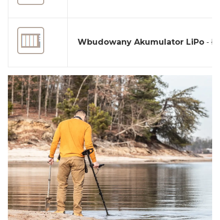
Wbudowany Akumulator LiPo
- ł