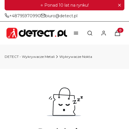
⭐ Ponad 10 lat na rynku!
+48795970990
biuro@detect.pl
Produkt
Otwórz wyszukiwar
DETECT - Wykrywacze Metali
Wykrywacze Nokta