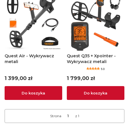
Quest Air - Wykrywacz
Quest Q35 + Xpointer -
metali
Wykrywacz metali
5.0
Cena
Cena
1 399,00 zł
1 799,00 zł
Do koszyka
Do koszyka
Strona
z 1