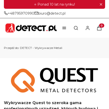
⭐ Ponad 10 lat na rynku!
+48795970990
biuro@detect.pl
Produkt
Otwórz wyszukiwar
Przejdź do:
DETECT - Wykrywacze Metali
Wykrywacze Quest to szeroka gama
profesjonalnych urządzeń, których budowa i