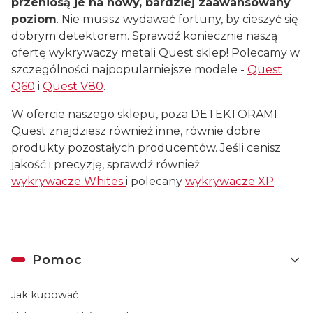
przeniosą je na nowy, bardziej zaawansowany
poziom
. Nie musisz wydawać fortuny, by cieszyć się
dobrym detektorem. Sprawdź koniecznie naszą
ofertę wykrywaczy metali Quest sklep! Polecamy w
szczególności najpopularniejsze modele -
Quest
Q60
i
Quest V80
.
W ofercie naszego sklepu, poza DETEKTORAMI
Quest znajdziesz również inne, równie dobre
produkty pozostałych producentów. Jeśli cenisz
jakość i precyzję, sprawdź również
wykrywacze Whites
i polecany
wykrywacze XP
.
Linki w stopce
Pomoc
Jak kupować