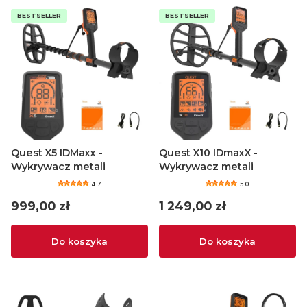
BESTSELLER
BESTSELLER
Quest X5 IDMaxx -
Quest X10 IDmaxX -
Wykrywacz metali
Wykrywacz metali
4.7
5.0
Cena
Cena
999,00 zł
1 249,00 zł
Do koszyka
Do koszyka