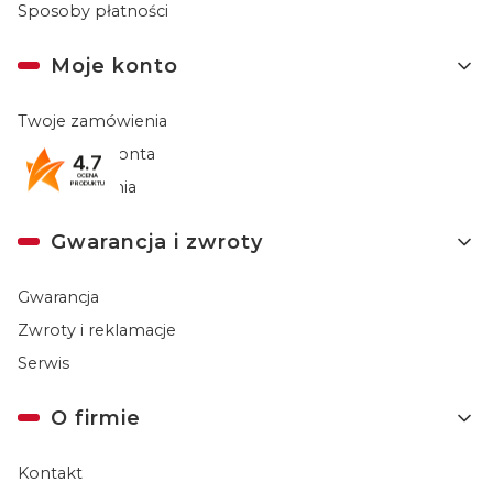
Sposoby płatności
Moje konto
Twoje zamówienia
Ustawienia konta
4.7
OCENA
Przechowalnia
PRODUKTU
Gwarancja i zwroty
Gwarancja
Zwroty i reklamacje
Serwis
O firmie
Kontakt