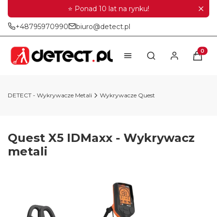
⭐ Ponad 10 lat na rynku!
+48795970990
biuro@detect.pl
Produkt
Otwórz wyszukiwar
DETECT - Wykrywacze Metali
Wykrywacze Quest
Quest X5 IDMaxx - Wykrywacz
metali