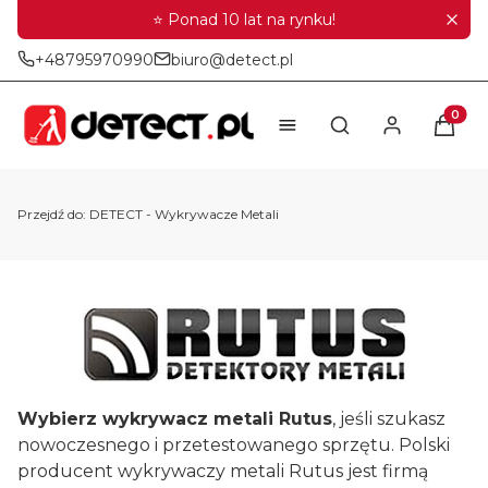
⭐ Ponad 10 lat na rynku!
+48795970990
biuro@detect.pl
Produkt
Otwórz wyszukiwar
Przejdź do:
DETECT - Wykrywacze Metali
Wybierz wykrywacz metali Rutus
, jeśli szukasz
nowoczesnego i przetestowanego sprzętu. Polski
producent wykrywaczy metali Rutus jest firmą