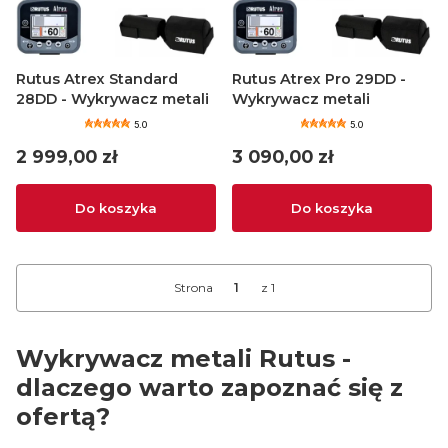
Rutus Atrex Standard
Rutus Atrex Pro 29DD -
28DD - Wykrywacz metali
Wykrywacz metali
5.0
5.0
Cena
Cena
2 999,00 zł
3 090,00 zł
Do koszyka
Do koszyka
Strona
z 1
Wykrywacz metali Rutus -
dlaczego warto zapoznać się z
ofertą?