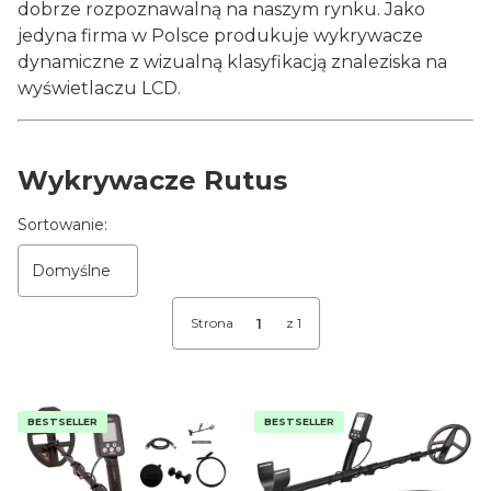
dobrze rozpoznawalną na naszym rynku. Jako
jedyna firma w Polsce produkuje wykrywacze
dynamiczne z wizualną klasyfikacją znaleziska na
wyświetlaczu LCD.
Wykrywacze Rutus
Lista produktów
Sortowanie:
Domyślne
Strona
z 1
BESTSELLER
BESTSELLER