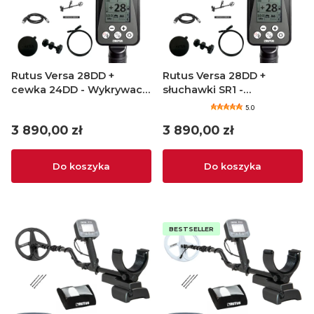
Rutus Versa 28DD +
Rutus Versa 28DD +
cewka 24DD - Wykrywacz
słuchawki SR1 -
metali
Wykrywacz metali
5.0
Cena
Cena
3 890,00 zł
3 890,00 zł
Do koszyka
Do koszyka
BESTSELLER