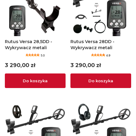
Rutus Versa 28,5DD -
Rutus Versa 28DD -
Wykrywacz metali
Wykrywacz metali
5.0
4.9
Cena
Cena
3 290,00 zł
3 290,00 zł
Do koszyka
Do koszyka