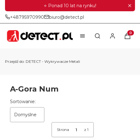
⭐ Ponad 10 lat na rynku!
+48795970990
biuro@detect.pl
Produkt
Otwórz wyszukiwar
Przejdź do:
DETECT - Wykrywacze Metali
A-Gora Num
Lista produktów
Sortowanie:
Domyślne
Strona
z 1