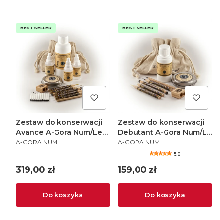
BESTSELLER
BESTSELLER
Zestaw do konserwacji
Zestaw do konserwacji
Avance A-Gora Num/Le
Debutant A-Gora Num/Le
PRODUCENT
PRODUCENT
Crayon a Andre
Crayon a Andre
A-GORA NUM
A-GORA NUM
5.0
Cena
Cena
319,00 zł
159,00 zł
Do koszyka
Do koszyka