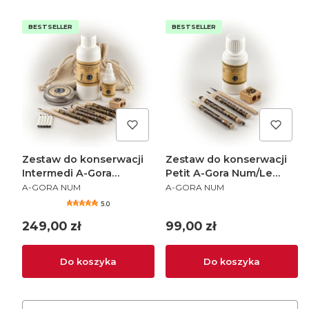
BESTSELLER
BESTSELLER
Zestaw do konserwacji
Zestaw do konserwacji
Intermedi A-Gora
Petit A-Gora Num/Le
PRODUCENT
PRODUCENT
Num/Le Crayon a Andre
Crayon a Andre
A-GORA NUM
A-GORA NUM
5.0
Cena
Cena
249,00 zł
99,00 zł
Do koszyka
Do koszyka