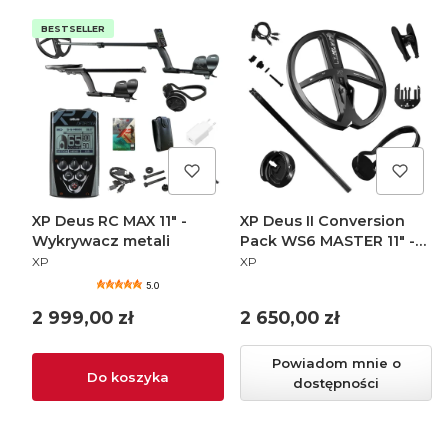
BESTSELLER
XP Deus RC MAX 11" -
XP Deus II Conversion
Wykrywacz metali
Pack WS6 MASTER 11" -
PRODUCENT
PRODUCENT
Wykrywacz metali
XP
XP
5.0
Cena
Cena
2 999,00 zł
2 650,00 zł
Powiadom mnie o
Do koszyka
dostępności