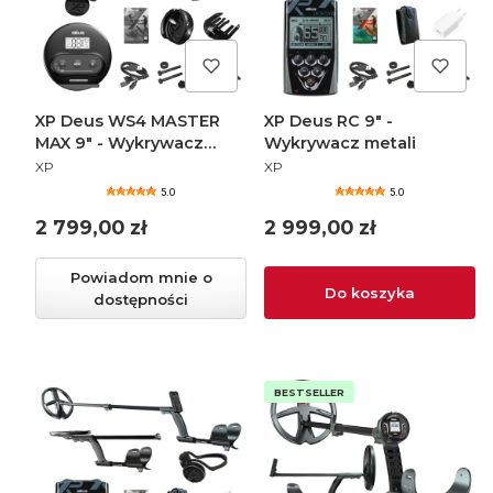
XP Deus WS4 MASTER
XP Deus RC 9" -
MAX 9" - Wykrywacz
Wykrywacz metali
PRODUCENT
PRODUCENT
metali
XP
XP
5.0
5.0
Cena
Cena
2 799,00 zł
2 999,00 zł
Powiadom mnie o
Do koszyka
dostępności
BESTSELLER