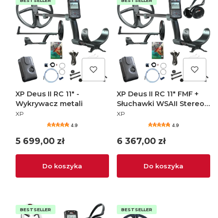
BESTSELLER
BESTSELLER
XP Deus II RC 11" -
XP Deus II RC 11" FMF +
Wykrywacz metali
Słuchawki WSAII Stereo -
PRODUCENT
PRODUCENT
Wykrywacz metali
XP
XP
4.9
4.9
Cena
Cena
5 699,00 zł
6 367,00 zł
Do koszyka
Do koszyka
BESTSELLER
BESTSELLER