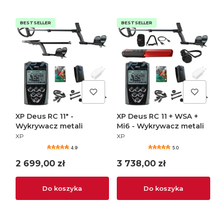
BESTSELLER
BESTSELLER
XP Deus RC 11" -
XP Deus RC 11 + WSA +
Wykrywacz metali
Mi6 - Wykrywacz metali
PRODUCENT
PRODUCENT
XP
XP
4.9
5.0
Cena
Cena
2 699,00 zł
3 738,00 zł
Do koszyka
Do koszyka