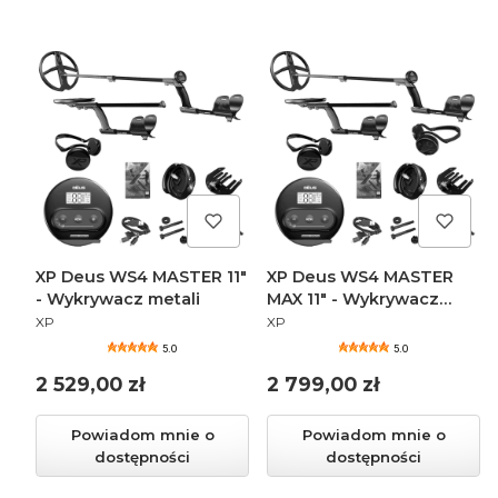
XP Deus WS4 MASTER 11"
XP Deus WS4 MASTER
- Wykrywacz metali
MAX 11" - Wykrywacz
PRODUCENT
PRODUCENT
metali
XP
XP
5.0
5.0
Cena
Cena
2 529,00 zł
2 799,00 zł
Powiadom mnie o
Powiadom mnie o
dostępności
dostępności