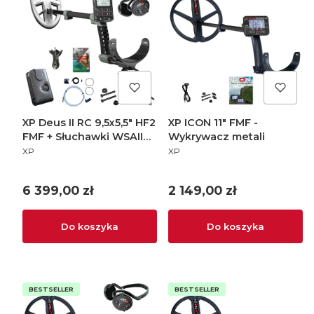
XP Deus II RC 9,5x5,5" HF2
XP ICON 11" FMF -
FMF + Słuchawki WSAII
Wykrywacz metali
PRODUCENT
PRODUCENT
Stereo - Wykrywacz
XP
XP
metali
Cena
Cena
6 399,00 zł
2 149,00 zł
Do koszyka
Do koszyka
BESTSELLER
BESTSELLER