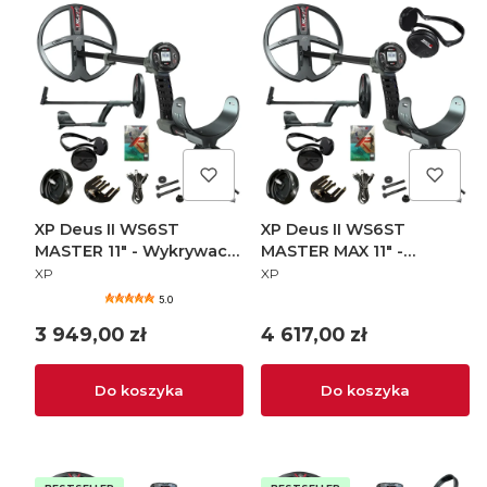
XP Deus II WS6ST
XP Deus II WS6ST
MASTER 11" - Wykrywacz
MASTER MAX 11" -
PRODUCENT
PRODUCENT
metali
Wykrywacz metali
XP
XP
5.0
Cena
Cena
3 949,00 zł
4 617,00 zł
Do koszyka
Do koszyka