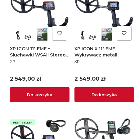
XP ICON 11" FMF +
XP ICON X 11" FMF -
Słuchawki WSAII Stereo -
Wykrywacz metali
PRODUCENT
PRODUCENT
Wykrywacz metali
XP
XP
Cena
Cena
2 549,00 zł
2 549,00 zł
Do koszyka
Do koszyka
BESTSELLER