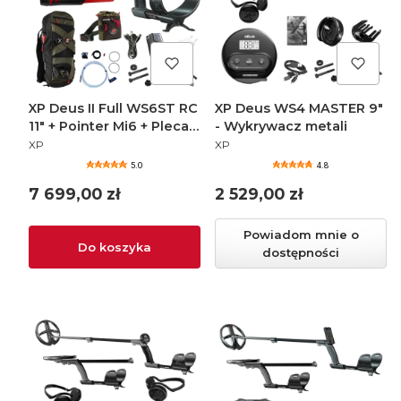
XP Deus II Full WS6ST RC
XP Deus WS4 MASTER 9"
11" + Pointer Mi6 + Plecak
- Wykrywacz metali
PRODUCENT
PRODUCENT
+ Torba - Wykrywacz
XP
XP
metali
5.0
4.8
Cena
Cena
7 699,00 zł
2 529,00 zł
Powiadom mnie o
Do koszyka
dostępności