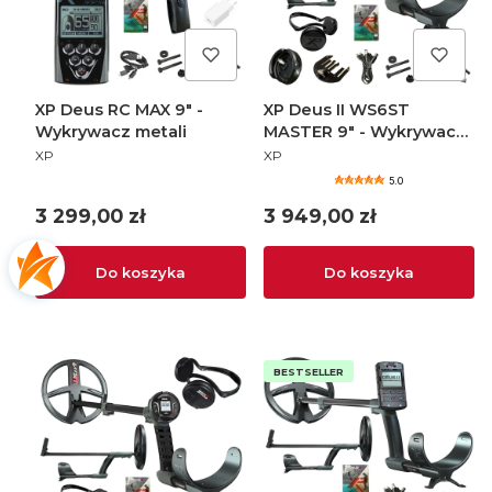
XP Deus RC MAX 9" -
XP Deus II WS6ST
Wykrywacz metali
MASTER 9" - Wykrywacz
PRODUCENT
PRODUCENT
metali
XP
XP
5.0
Cena
Cena
3 299,00 zł
3 949,00 zł
Do koszyka
Do koszyka
BESTSELLER