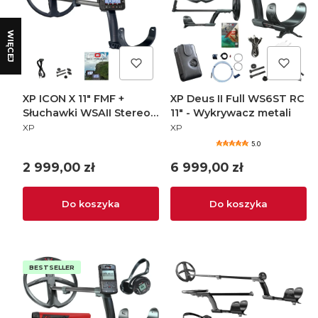
WIĘCEJ
XP ICON X 11" FMF +
XP Deus II Full WS6ST RC
Słuchawki WSAII Stereo -
11" - Wykrywacz metali
PRODUCENT
PRODUCENT
Wykrywacz metali
XP
XP
5.0
Cena
Cena
2 999,00 zł
6 999,00 zł
Do koszyka
Do koszyka
BESTSELLER