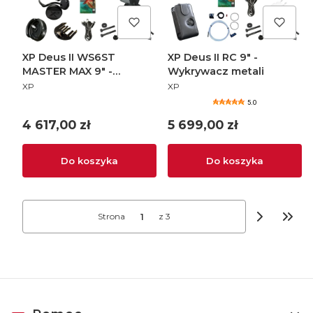
XP Deus II WS6ST
XP Deus II RC 9" -
MASTER MAX 9" -
Wykrywacz metali
PRODUCENT
PRODUCENT
Wykrywacz metali
XP
XP
5.0
Cena
Cena
4 617,00 zł
5 699,00 zł
Do koszyka
Do koszyka
Strona
z 3
Przej
Linki w stopce