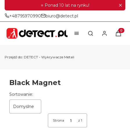
⭐ Ponad 10 lat na rynku!
+48795970990
biuro@detect.pl
Produkt
Otwórz wyszukiwar
Przejdź do:
DETECT - Wykrywacze Metali
Black Magnet
Lista produktów
Sortowanie:
Domyślne
Strona
z 1