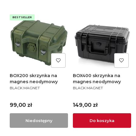
BESTSELLER
BOX200 skrzynka na
BOX400 skrzynka na
magnes neodymowy
magnes neodymowy
PRODUCENT
PRODUCENT
BLACK MAGNET
BLACK MAGNET
Cena
Cena
99,00 zł
149,00 zł
Niedostępny
Do koszyka