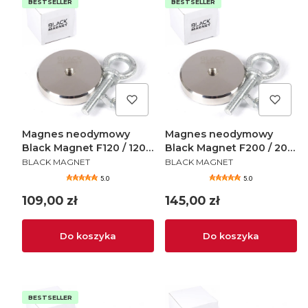
BESTSELLER
BESTSELLER
Magnes neodymowy
Magnes neodymowy
Black Magnet F120 / 120
Black Magnet F200 / 200
PRODUCENT
PRODUCENT
kg
kg
BLACK MAGNET
BLACK MAGNET
5.0
5.0
Cena
Cena
109,00 zł
145,00 zł
Do koszyka
Do koszyka
BESTSELLER