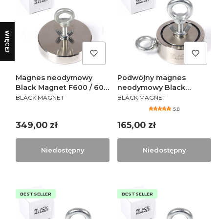
WIĘCEJ
Magnes neodymowy
Podwójny magnes
Black Magnet F600 / 600
neodymowy Black
PRODUCENT
PRODUCENT
kg
Magnet F120X2 / 2x120 kg
BLACK MAGNET
BLACK MAGNET
5.0
Cena
Cena
349,00 zł
165,00 zł
Niedostępny
Niedostępny
BESTSELLER
BESTSELLER