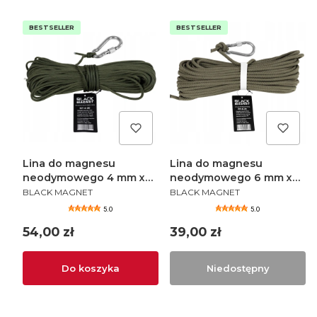
BESTSELLER
BESTSELLER
Lina do magnesu
Lina do magnesu
neodymowego 4 mm x
neodymowego 6 mm x
PRODUCENT
PRODUCENT
30 m
20 m
BLACK MAGNET
BLACK MAGNET
5.0
5.0
Cena
Cena
54,00 zł
39,00 zł
Do koszyka
Niedostępny