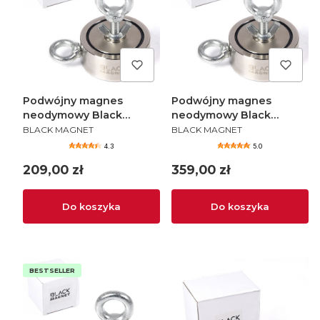
Podwójny magnes
Podwójny magnes
neodymowy Black
neodymowy Black
PRODUCENT
PRODUCENT
Magnet F200X2 / 2x200
Magnet F300X2 / 2x300
BLACK MAGNET
BLACK MAGNET
kg
kg
4.3
5.0
Cena
Cena
209,00 zł
359,00 zł
Do koszyka
Do koszyka
BESTSELLER