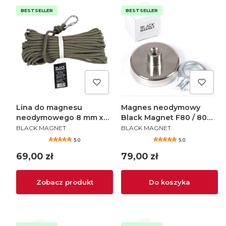
BESTSELLER
BESTSELLER
Lina do magnesu
Magnes neodymowy
neodymowego 8 mm x
Black Magnet F80 / 80
PRODUCENT
PRODUCENT
20 m
kg
BLACK MAGNET
BLACK MAGNET
5.0
5.0
Cena
Cena
69,00 zł
79,00 zł
Zobacz produkt
Do koszyka