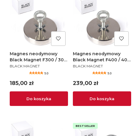
Magnes neodymowy
Magnes neodymowy
Black Magnet F300 / 300
Black Magnet F400 / 400
PRODUCENT
PRODUCENT
kg
kg
BLACK MAGNET
BLACK MAGNET
5.0
5.0
Cena
Cena
185,00 zł
239,00 zł
Do koszyka
Do koszyka
BESTSELLER