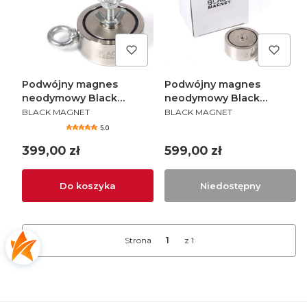
Podwójny magnes
Podwójny magnes
neodymowy Black
neodymowy Black
PRODUCENT
PRODUCENT
Magnet F400X2 / 2x400
Magnet F600X2 / 2x600
BLACK MAGNET
BLACK MAGNET
kg
kg
5.0
Cena
Cena
399,00 zł
599,00 zł
Do koszyka
Niedostępny
Strona
z 1