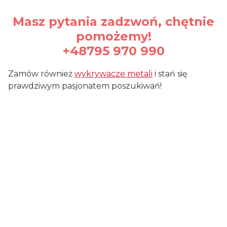
Masz pytania zadzwoń, chętnie
pomożemy!
+48795 970 990
Zamów również
wykrywacze metali
i stań się
prawdziwym pasjonatem poszukiwań!
Certyfikaty i ostrzeżenie
bezpieczeństwa
Producent:
Zinv a SIA
Adres:
Maskavas 418B, LV-1063 Rīga, Łotwa
E-mail:
order@zinva.eu