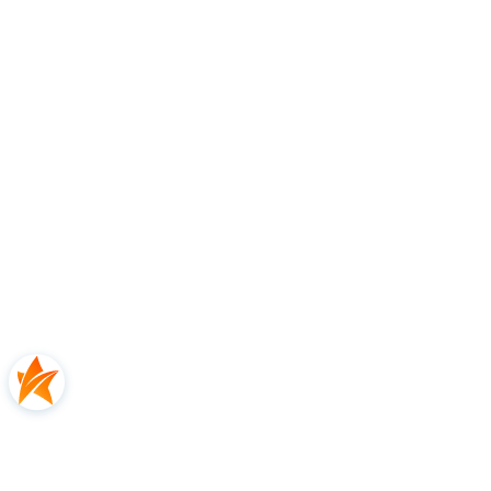
Osoba odpowiedzialna na terenie UE:
Zinv a SIA
Adres:
Maskavas 418B, LV-1063 Rīga, Łotwa
E-mail:
order@zinva.eu
5.0
Na podstawie
2
opinii
Ocena
Jak zbieramy opinie?
Amanda
zweryfikowano