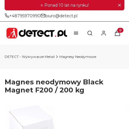
⭐ Ponad 10 lat na rynku!
+48795970990
biuro@detect.pl
Produkt
Otwórz wyszukiwar
DETECT - Wykrywacze Metali
Magnesy Neodymowe
Magnes neodymowy Black
Magnet F200 / 200 kg