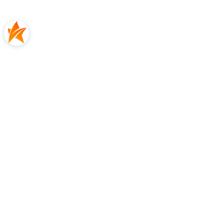
5.0
Na podstawie
4
opinii
Ocena
Jak zbieramy opinie?
Magdalena
zweryfikowano
Produkt zgodny z opisem. Szybka dostawa.
Polecam.
0
0
2023-08-02
zebranych i zweryfikowanych przez