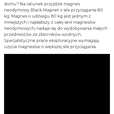
domu? Na ratunek przyjdzie magnes
neodymowy Black Magnet o sile przyciągania 80
kg. Magnes o udźwigu 80 kg jest jednym z
mniejszych i najsłabszy z całej serii magnesów
neodymowych, nadaje się do wydobywania małych
przedmiotów ze zbiorników wodnych.
Specjalistyczne prace eksploracyjne wymagają
użycia magnesów o większej sile przyciągania.