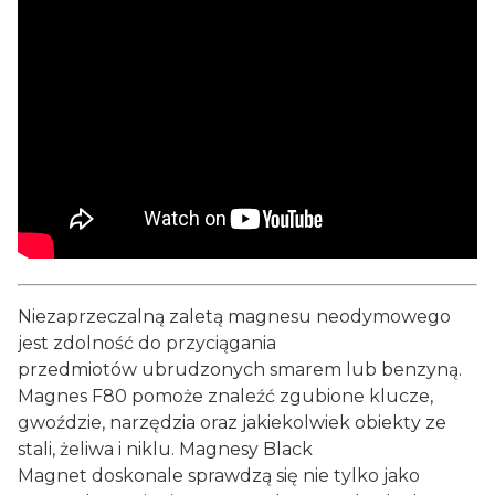
Niezaprzeczalną zaletą magnesu neodymowego
jest zdolność do przyciągania
przedmiotów ubrudzonych smarem lub benzyną.
Magnes F80 pomoże znaleźć zgubione klucze,
gwoździe, narzędzia oraz jakiekolwiek obiekty ze
stali, żeliwa i niklu. Magnesy Black
Magnet doskonale sprawdzą się nie tylko jako