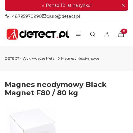
⭐ Ponad 10 lat na rynku!
+48795970990
biuro@detect.pl
Produkt
Otwórz wyszukiwar
DETECT - Wykrywacze Metali
Magnesy Neodymowe
Magnes neodymowy Black
Magnet F80 / 80 kg